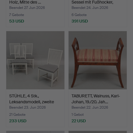
Holz, Mitte des …
Sessel mit Fußhocker,
"Per…
Beendet 27. Jun 2026
Beendet 24. Jun 2026
7 Gebote
6 Gebote
53 USD
391 USD
STÜHLE, 4 Stk.,
TABURETT, Walnuss, Karl-
Leksandsmodell, zweite
Johan, 19./20. Jah…
Häl…
Beendet 23. Jun 2026
Beendet 22. Jun 2026
21 Gebote
1 Gebot
233 USD
22 USD