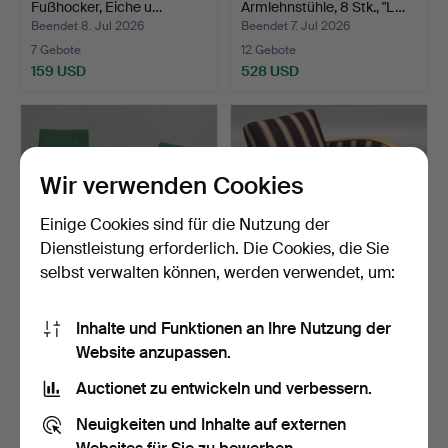
Fußhocker, Eiche u…
Armlehnstühle, 8 Stk., "L…
Beendet 8. Jul 2026
Beendet 7. Jul 2026
7 Gebote
12 Gebote
159 USD
528 USD
Wir verwenden Cookies
Einige Cookies sind für die Nutzung der
Dienstleistung erforderlich. Die Cookies, die Sie
selbst verwalten können, werden verwendet, um:
SESSEL, ein Paar, Teak und
SESSEL, Art déco,
Inhalte und Funktionen an Ihre Nutzung der
Textil, 1950er/…
1930er/40er Jahre.
Website anzupassen.
Beendet 7. Jul 2026
Beendet 7. Jul 2026
23 Gebote
30 Gebote
Auctionet zu entwickeln und verbessern.
254 USD
254 USD
Neuigkeiten und Inhalte auf externen