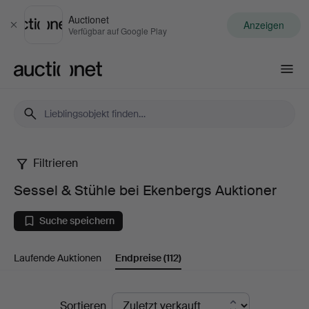
Auctionet
Anzeigen
Schließen
Verfügbar auf Google Play
Auctionet.com
Filtrieren
Sessel
Sessel & Stühle bei Ekenbergs Auktioner
&
Suche speichern
Stühle
Laufende Auktionen
Endpreise
(112)
bei
Ekenbergs
Endpreise
Sortieren