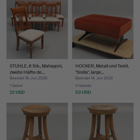
STÜHLE, 8 Stk., Mahagoni,
HOCKER, Metall und Textil,
zweite Hälfte de…
"Stella", large…
Beendet 16. Jun 2026
Beendet 14. Jun 2026
1 Gebot
4 Gebote
22 USD
53 USD