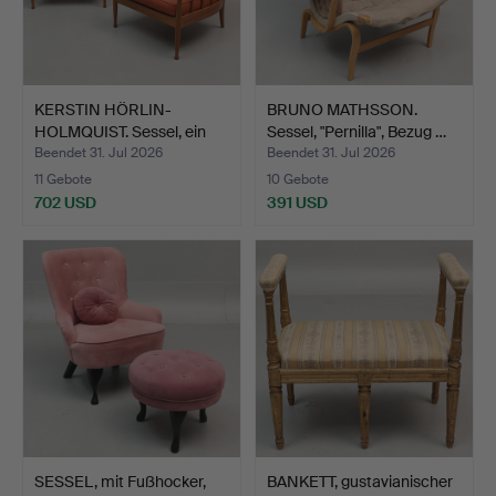
KERSTIN HÖRLIN-
BRUNO MATHSSON.
HOLMQUIST. Sessel, ein
Sessel, "Pernilla", Bezug …
Paar…
Beendet 31. Jul 2026
Beendet 31. Jul 2026
11 Gebote
10 Gebote
702 USD
391 USD
SESSEL, mit Fußhocker,
BANKETT, gustavianischer