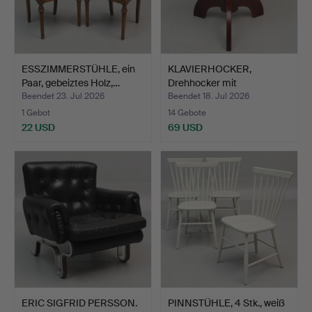
ESSZIMMERSTÜHLE, ein
KLAVIERHOCKER,
Paar, gebeiztes Holz,…
Drehhocker mit
Plüschpolste…
Beendet 23. Jul 2026
Beendet 18. Jul 2026
1 Gebot
14 Gebote
22 USD
69 USD
ERIC SIGFRID PERSSON.
PINNSTÜHLE, 4 Stk., weiß