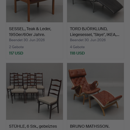
SESSEL, Teak & Leder,
TORD BJÖRKLUND,
1950er/60er Jahre.
Liegesessel, "Skye", IKEA,…
Beendet 30. Jun 2026
Beendet 30. Jun 2026
2 Gebote
4 Gebote
117 USD
118 USD
STÜHLE, 6 Stk., gebeiztes
BRUNO MATHSSON.