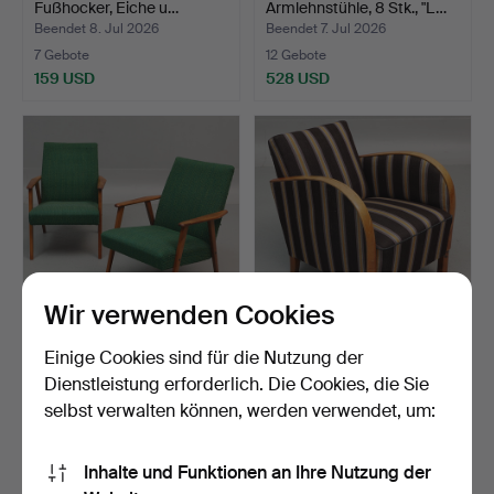
Fußhocker, Eiche u…
Armlehnstühle, 8 Stk., "L…
Beendet 8. Jul 2026
Beendet 7. Jul 2026
7 Gebote
12 Gebote
159 USD
528 USD
Wir verwenden Cookies
SESSEL, ein Paar, Teak und
SESSEL, Art déco,
Einige Cookies sind für die Nutzung der
Textil, 1950er/…
1930er/40er Jahre.
Dienstleistung erforderlich. Die Cookies, die Sie
Beendet 7. Jul 2026
Beendet 7. Jul 2026
selbst verwalten können, werden verwendet, um:
23 Gebote
30 Gebote
254 USD
254 USD
Inhalte und Funktionen an Ihre Nutzung der