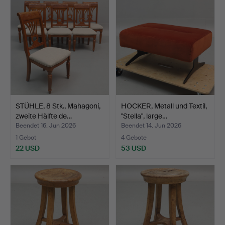
STÜHLE, 8 Stk., Mahagoni,
HOCKER, Metall und Textil,
zweite Hälfte de…
"Stella", large…
Beendet 16. Jun 2026
Beendet 14. Jun 2026
1 Gebot
4 Gebote
22 USD
53 USD