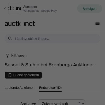
Auctionet
Anzeigen
Schließen
Verfügbar auf Google Play
Auctionet.com
Filtrieren
Sessel
Sessel & Stühle bei Ekenbergs Auktioner
&
Suche speichern
Stühle
Laufende Auktionen
Endpreise
(112)
bei
Ekenbergs
Endpreise
Sortieren