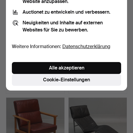
Website anzupassen.
Auctionet zu entwickeln und verbessern.
Neuigkeiten und Inhalte auf externen
Websites für Sie zu bewerben.
Weitere Informationen:
Datenschutzerklärung
ARMLEHNSTUHL,
PINNSTÜHLE, 4 Stk., 20.
Alle akzeptieren
Bugholz, 19./20.
Jh.
Jahrhundert.
Beendet 4. Jul 2026
Beendet 1. Jul 2026
Cookie-Einstellungen
1 Gebot
3 Gebote
22 USD
27 USD