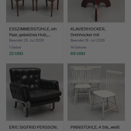
ESSZIMMERSTÜHLE, ein
KLAVIERHOCKER,
Paar, gebeiztes Holz,…
Drehhocker mit
Plüschpolste…
Beendet 23. Jul 2026
Beendet 18. Jul 2026
1 Gebot
14 Gebote
22 USD
69 USD
ERIC SIGFRID PERSSON.
PINNSTÜHLE, 4 Stk., weiß