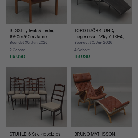
SESSEL, Teak & Leder,
TORD BJÖRKLUND,
1950er/60er Jahre.
Liegesessel, "Skye", IKEA,…
Beendet 30. Jun 2026
Beendet 30. Jun 2026
2 Gebote
4 Gebote
116 USD
118 USD
STÜHLE, 6 Stk., gebeiztes
BRUNO MATHSSON.