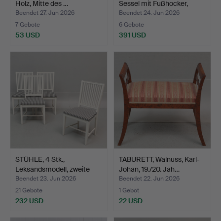
Holz, Mitte des …
Sessel mit Fußhocker,
"Per…
Beendet 27. Jun 2026
Beendet 24. Jun 2026
7 Gebote
6 Gebote
53 USD
391 USD
STÜHLE, 4 Stk.,
TABURETT, Walnuss, Karl-
Leksandsmodell, zweite
Johan, 19./20. Jah…
Häl…
Beendet 23. Jun 2026
Beendet 22. Jun 2026
21 Gebote
1 Gebot
232 USD
22 USD