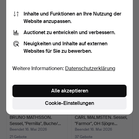
AUFBLASBARER SESSEL,
CAFÉSTÜHLE. 2 Stk., erste
Inhalte und Funktionen an Ihre Nutzung der
a.i.r. ROLIG, IKEA.
Hälfte des 20. J…
Website anzupassen.
Beendet 23. Mai 2026
Beendet 17. Mai 2026
Auctionet zu entwickeln und verbessern.
1 Gebot
1 Gebot
22 USD
22 USD
Neuigkeiten und Inhalte auf externen
Websites für Sie zu bewerben.
Weitere Informationen:
Datenschutzerklärung
Alle akzeptieren
Cookie-Einstellungen
BRUNO MATHSSON.
CARL MALMSTEN. Sessel,
Sessel, "Pernilla", Buche/…
"Farmor", OH Sjögre…
Beendet 16. Mai 2026
Beendet 16. Mai 2026
21 Gebote
37 Gebote