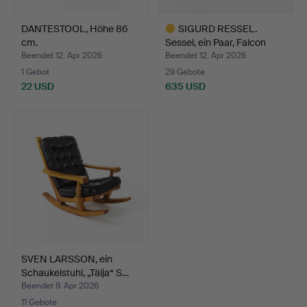
DANTESTOOL, Höhe 86
SIGURD RESSEL.
cm.
Sessel, ein Paar, Falcon
Ch…
Beendet 12. Apr 2026
Beendet 12. Apr 2026
1 Gebot
29 Gebote
22 USD
635 USD
Ausgewähltes
Objekt
SVEN LARSSON, ein
Schaukelstuhl, „Tälja“ S…
Beendet 9. Apr 2026
11 Gebote