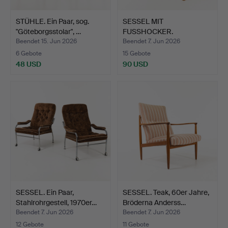
STÜHLE. Ein Paar, sog.
SESSEL MIT
"Göteborgsstolar", …
FUSSHOCKER.
Buche/Lammfell, Söd…
Beendet 15. Jun 2026
Beendet 7. Jun 2026
6 Gebote
15 Gebote
48 USD
90 USD
SESSEL. Ein Paar,
SESSEL. Teak, 60er Jahre,
Stahlrohrgestell, 1970er…
Bröderna Anderss…
Beendet 7. Jun 2026
Beendet 7. Jun 2026
12 Gebote
11 Gebote