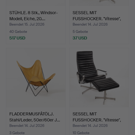
STÜHLE. 8 Stk., Windsor-
SESSEL MIT
Modell, Eiche, 20.…
FUSSHOCKER. "Vitesse",
Bolia.
Beendet 15. Jul 2026
Beendet 14. Jul 2026
40 Gebote
5 Gebote
517 USD
37 USD
FLADDERMUSFÅTÖLJ.
SESSEL MIT
Stahl/Leder, 50er/60er J…
FUSSHOCKER. "Vitesse",
Bolia.
Beendet 14. Jul 2026
Beendet 14. Jul 2026
3 Gebote
10 Gebote