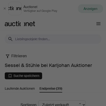
Auctionet
Anzeigen
Schließen
Verfügbar auf Google Play
Auctionet.com
Filtrieren
Sessel
Sessel & Stühle bei Karljohan Auktioner
&
Suche speichern
Stühle
Laufende Auktionen
Endpreise
(39)
bei
Karljohan
Endpreise
Sortieren