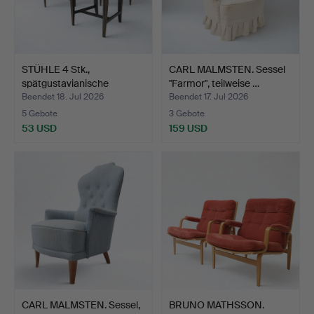
STÜHLE 4 Stk.,
CARL MALMSTEN. Sessel
spätgustavianische
"Farmor", teilweise …
Provinzm…
Beendet 18. Jul 2026
Beendet 17. Jul 2026
5 Gebote
3 Gebote
53 USD
159 USD
CARL MALMSTEN. Sessel,
BRUNO MATHSSON.