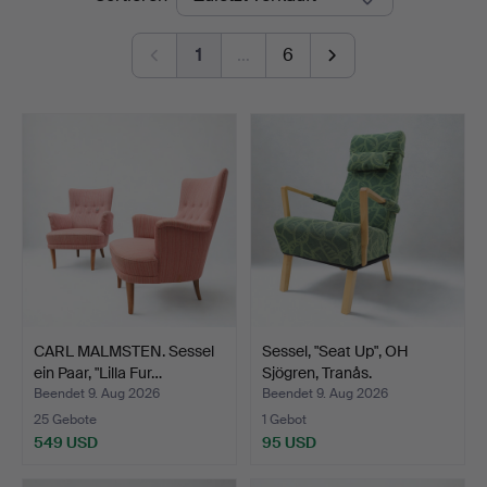
Auktionsbyrå
1
…
6
CARL MALMSTEN. Sessel
Sessel, "Seat Up", OH
ein Paar, "Lilla Fur…
Sjögren, Tranås.
Beendet 9. Aug 2026
Beendet 9. Aug 2026
25 Gebote
1 Gebot
549 USD
95 USD