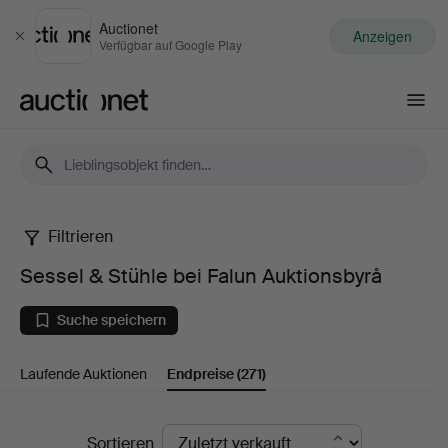
Auctionet
Anzeigen
Schließen
Verfügbar auf Google Play
Auctionet.com
Filtrieren
Sessel
Sessel & Stühle bei Falun Auktionsbyrå
&
Suche speichern
Stühle
Laufende Auktionen
Endpreise
(271)
bei
Falun
Endpreise
Sortieren