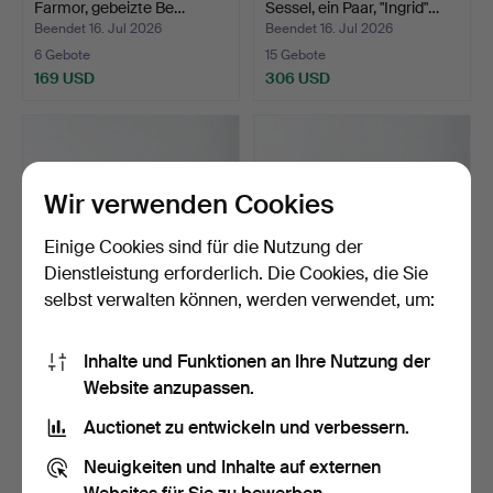
Farmor, gebeizte Be…
Sessel, ein Paar, "Ingrid"…
Beendet 16. Jul 2026
Beendet 16. Jul 2026
6 Gebote
15 Gebote
169 USD
306 USD
Wir verwenden Cookies
Einige Cookies sind für die Nutzung der
Dienstleistung erforderlich. Die Cookies, die Sie
selbst verwalten können, werden verwendet, um:
SESSEL, 1970er Jahre,
SOFA, 1970er Jahre, grüner
Inhalte und Funktionen an Ihre Nutzung der
grüner Textilbezug, …
Textilbezug, mi…
Website anzupassen.
Beendet 15. Jul 2026
Beendet 15. Jul 2026
6 Gebote
18 Gebote
Auctionet zu entwickeln und verbessern.
54 USD
213 USD
Neuigkeiten und Inhalte auf externen