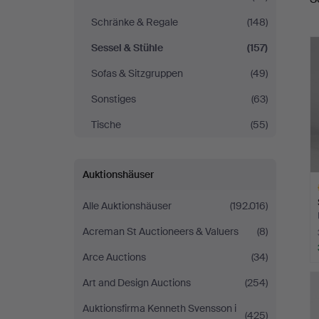
Schränke & Regale
(148)
Sessel & Stühle
(157)
Sofas & Sitzgruppen
(49)
Sonstiges
(63)
Tische
(55)
Auktionshäuser
Alle Auktionshäuser
(192.016)
Acreman St Auctioneers & Valuers
(8)
Arce Auctions
(34)
A
Art and Design Auctions
(254)
O
Auktionsfirma Kenneth Svensson i
(425)