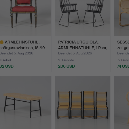
ARMLEHNSTUHL,
PATRICIA URQUIOLA.
SESSE
spätgustavianisch, 18./19.
ARMLEHNSTÜHLE, 1 Paar,
zeitge
J…
…
Beendet 5. Aug 2026
Beendet 5. Aug 2026
Beende
1 Gebot
21 Gebote
12 Geb
32 USD
206 USD
74 US
usgewähltes
bjekt