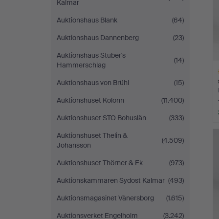
Kalmar
Auktionshaus Blank
(64)
Auktionshaus Dannenberg
(23)
Auktionshaus Stuber's
(14)
Hammerschlag
Auktionshaus von Brühl
(15)
Auktionshuset Kolonn
(11.400)
Auktionshuset STO Bohuslän
(333)
A
Auktionshuset Thelin &
O
(4.509)
Johansson
Auktionshuset Thörner & Ek
(973)
Auktionskammaren Sydost Kalmar
(493)
Auktionsmagasinet Vänersborg
(1.615)
Auktionsverket Engelholm
(3.242)