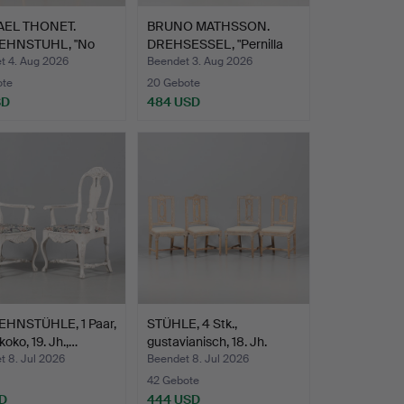
AEL THONET.
BRUNO MATHSSON.
EHNSTUHL, "No
DREHSESSEL, "Pernilla
n.
Roto…
t 4. Aug 2026
Beendet 3. Aug 2026
ote
20 Gebote
SD
484 USD
HNSTÜHLE, 1 Paar,
STÜHLE, 4 Stk.,
oko, 19. Jh.,…
gustavianisch, 18. Jh.
t 8. Jul 2026
Beendet 8. Jul 2026
42 Gebote
D
444 USD