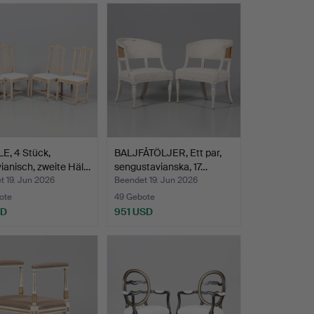
E, 4 Stück,
BALJFÅTÖLJER, Ett par,
ianisch, zweite Häl…
sengustavianska, 17…
t 19. Jun 2026
Beendet 19. Jun 2026
ote
49 Gebote
SD
951 USD