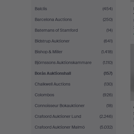
Balclis
(454)
Barcelona Auctions
(250)
Batemans of Stamford
(14)
Bidstrup Auktioner
(641)
Bishop & Miller
(1.418)
Björnssons Auktionskammare
(1.110)
Borås Auktionshall
(157)
Chalkwell Auctions
(130)
Colombos
(926)
Connoisseur Bokauktioner
(18)
Crafoord Auktioner Lund
(2.246)
Crafoord Auktioner Malmö
(5.032)