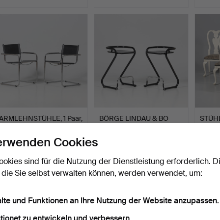
ARMLEHNSTÜHLE, 1 Paar,
BÖRGE LINDAU & BO
STÜHLE
Bauhaus-Modell.
LINDEKRANTZ.
Stil, 
BARHOCKER, …
Beendet 3. Jul 2026
Beendet 3. Jul 2026
Beendet
erwenden Cookies
3 Gebote
10 Gebote
1 Gebot
43 USD
116 USD
32 US
ookies sind für die Nutzung der Dienstleistung erforderlich. D
 die Sie selbst verwalten können, werden verwendet, um:
alte und Funktionen an Ihre Nutzung der Website anzupassen.
tionet zu entwickeln und verbessern.