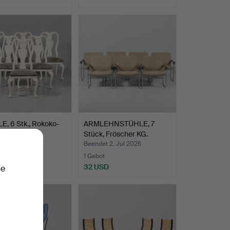
, 6 Stk., Rokoko-
ARMLEHNSTÜHLE, 7
zeitgenössisc…
Stück, Fröscher KG.
 3. Jul 2026
Beendet 2. Jul 2026
1 Gebot
D
32 USD
ie