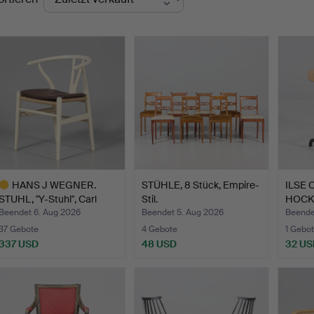
HANS J WEGNER.
STÜHLE, 8 Stück, Empire-
ILSE 
STUHL, "Y-Stuhl", Carl
Stil.
HOCKER
Hans…
…
Beendet 6. Aug 2026
Beendet 5. Aug 2026
Beende
37 Gebote
4 Gebote
1 Gebot
337 USD
48 USD
32 US
usgewähltes
bjekt