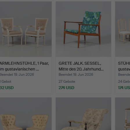
ARMLEHNSTÜHLE, 1 Paar,
GRETE JALK. SESSEL,
STÜHL
im gustavianischen …
Mitte des 20. Jahrhund…
gustav
Beendet 19. Jun 2026
Beendet 19. Jun 2026
Beende
1 Gebot
27 Gebote
24 Geb
32 USD
274 USD
174 U