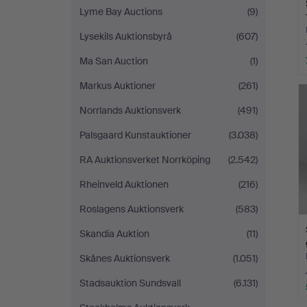
Lyme Bay Auctions
(9)
Lysekils Auktionsbyrå
(607)
Ma San Auction
(1)
Markus Auktioner
(261)
Norrlands Auktionsverk
(491)
Palsgaard Kunstauktioner
(3.038)
RA Auktionsverket Norrköping
(2.542)
Rheinveld Auktionen
(216)
Roslagens Auktionsverk
(583)
Skandia Auktion
(11)
Skånes Auktionsverk
(1.051)
Stadsauktion Sundsvall
(6.131)