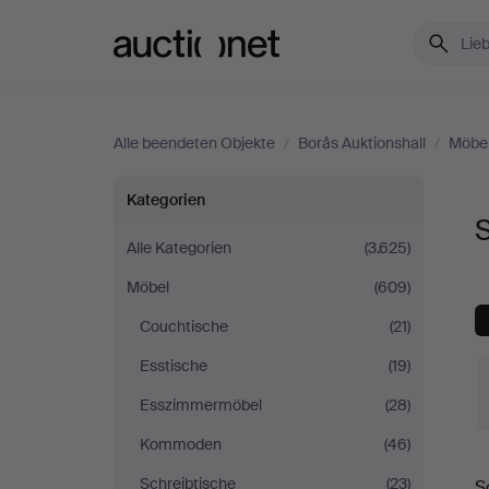
Auctionet.com
Alle beendeten Objekte
/
Borås Auktionshall
/
Möbe
Sessel
Kategorien
S
&
Alle Kategorien
(3.625)
Möbel
(609)
Stühle
Couchtische
(21)
bei
Esstische
(19)
Borås
Esszimmermöbel
(28)
Kommoden
(46)
Auktionshall
E
Schreibtische
(23)
S