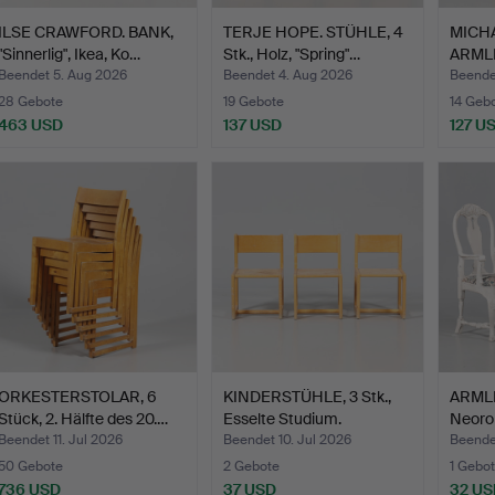
ILSE CRAWFORD. BANK,
TERJE HOPE. STÜHLE, 4
MICH
"Sinnerlig", Ikea, Ko…
Stk., Holz, "Spring"…
ARML
30", To
Beendet 5. Aug 2026
Beendet 4. Aug 2026
Beende
28 Gebote
19 Gebote
14 Geb
463 USD
137 USD
127 U
ORKESTERSTOLAR, 6
KINDERSTÜHLE, 3 Stk.,
ARMLE
Stück, 2. Hälfte des 20.…
Esselte Studium.
Neorok
Beendet 11. Jul 2026
Beendet 10. Jul 2026
Beende
50 Gebote
2 Gebote
1 Gebot
736 USD
37 USD
32 US