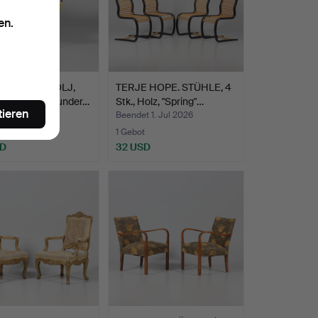
en.
DERMUSFÅTÖLJ,
TERJE HOPE. STÜHLE, 4
des 20. Jahrhunder…
Stk., Holz, "Spring"…
tieren
 1. Jul 2026
Beendet 1. Jul 2026
te
1 Gebot
SD
32 USD