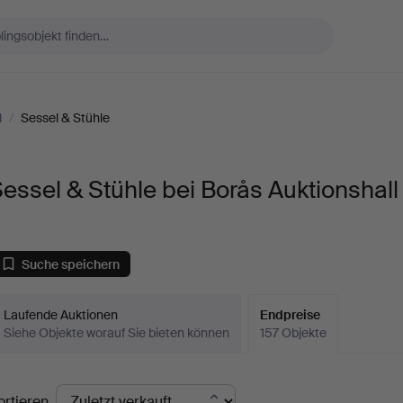
l
/
Sessel & Stühle
essel & Stühle bei Borås Auktionshall
Suche speichern
Laufende Auktionen
Endpreise
Siehe Objekte worauf Sie bieten können
157 Objekte
ndpreise
ortieren