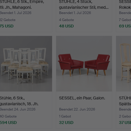
STÜHLE, 6 Stk., Empire,
STÜHLE, 4 Stück,
SESSEL
19. Jh., Mahagoni.
gustavianischer Stil, med…
Rokoko
Beendet 1. Jul 2026
Beendet 1. Jul 2026
Beende
12 Gebote
4 Gebote
7 Gebo
75 USD
48 USD
69 U
Stühle, 6 Stk.,
SESSEL, ein Paar, Galon.
STÜHL
gustavianisch, 18. Jh.
Spätba
Jahrh
Beendet 24. Jun 2026
Beendet 22. Jun 2026
Beende
40 Gebote
1 Gebot
2 Gebo
594 USD
32 USD
37 US