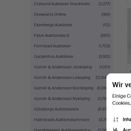
Crafoord Auktioner Stockholm
(3.277)
Dreweatts Online
(189)
Ekenbergs Auktioner
(112)
Falun Auktionsbyrå
(265)
Formstad Auktioner
(1.703)
Garpenhus Auktioner
(3.182)
Gomér & Andersson Jönköping
(1.051)
Gomér & Andersson Linköping
(12.944)
Wir v
Gomér & Andersson Norrköping
(6.085)
Einige C
Gomér & Andersson Nyköping
(2.766)
Cookies,
Göteborgs Auktionsverk
(6.818)
Inh
Halmstads Auktionskammare
(3.312)
Auc
Handelslagret Auktionsservice
(2.082)