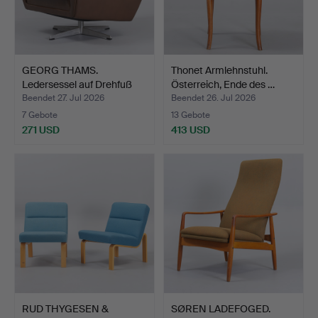
GEORG THAMS.
Thonet Armlehnstuhl.
Ledersessel auf Drehfuß
Österreich, Ende des …
aus v…
Beendet 27. Jul 2026
Beendet 26. Jul 2026
7 Gebote
13 Gebote
271 USD
413 USD
RUD THYGESEN &
SØREN LADEFOGED.