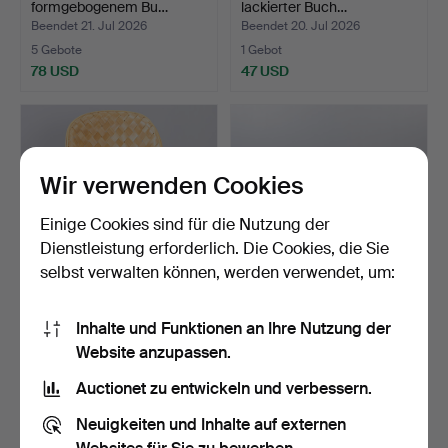
formgebogenem Bu…
lackierter Buch…
Beendet 21. Jul 2026
Beendet 20. Jul 2026
5 Gebote
1 Gebot
78 USD
47 USD
Wir verwenden Cookies
Einige Cookies sind für die Nutzung der
Dienstleistung erforderlich. Die Cookies, die Sie
selbst verwalten können, werden verwendet, um:
GÖSTA WESTERBERG.
Set aus vier stapelbaren
Inhalte und Funktionen an Ihre Nutzung der
Stuhl, “LC-STOL”, zweite…
Stühlen aus dampf…
Website anzupassen.
Beendet 16. Jul 2026
Beendet 15. Jul 2026
1 Gebot
1 Gebot
Auctionet zu entwickeln und verbessern.
93 USD
47 USD
Neuigkeiten und Inhalte auf externen