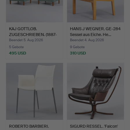
KAJ GOTTLOB.
HANS J WEGNER. GE-284
ZUGESCHRIEBEN. (1887-
Sessel aus Eiche. He…
1976). E…
Beendet 5. Aug 2026
Beendet 4. Aug 2026
5 Gebote
9 Gebote
495 USD
310 USD
ROBERTO BARBIERI.
SIGURD RESSEL. 'Falcon'