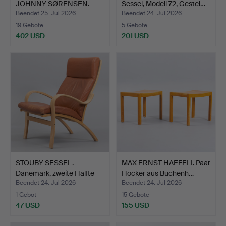
JOHNNY SØRENSEN.
Sessel, Modell 72, Gestel…
Sessel, ei…
Beendet 25. Jul 2026
Beendet 24. Jul 2026
19 Gebote
5 Gebote
402 USD
201 USD
STOUBY SESSEL.
MAX ERNST HAEFELI. Paar
Dänemark, zweite Hälfte
Hocker aus Buchenh…
des…
Beendet 24. Jul 2026
Beendet 24. Jul 2026
1 Gebot
15 Gebote
47 USD
155 USD