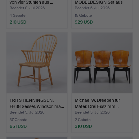
von vier Stühlen aus …
MÖBELDESIGN Set aus
sechs Stühle…
Beendet 8. Jul 2026
Beendet 6. Jul 2026
4 Gebote
15 Gebote
210 USD
929 USD
FRITS HENNINGSEN.
Michael W. Dreeben für
FH38 Sessel, Windsor, ma…
Mater. Drei Esszimm…
Beendet 5. Jul 2026
Beendet 5. Jul 2026
37 Gebote
2 Gebote
651 USD
310 USD