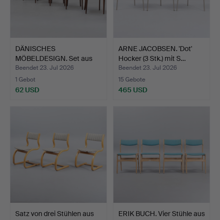
DÄNISCHES
ARNE JACOBSEN. 'Dot'
MÖBELDESIGN. Set aus
Hocker (3 Stk.) mit S…
sechs Stühl…
Beendet 23. Jul 2026
Beendet 23. Jul 2026
1 Gebot
15 Gebote
62 USD
465 USD
Satz von drei Stühlen aus
ERIK BUCH. Vier Stühle aus