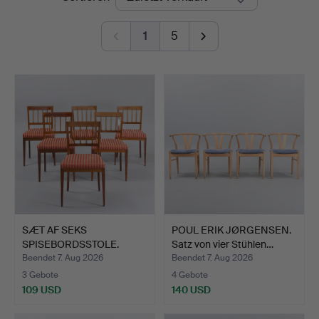
Auktioner
1
5
SÆT AF SEKS
POUL ERIK JØRGENSEN.
SPISEBORDSSTOLE.
Satz von vier Stühlen…
Swedish Grace…
Beendet 7. Aug 2026
Beendet 7. Aug 2026
3 Gebote
4 Gebote
109 USD
140 USD