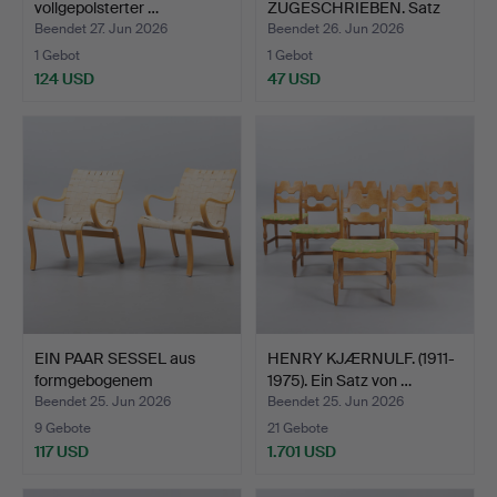
vollgepolsterter …
ZUGESCHRIEBEN. Satz
von vier St…
Beendet 27. Jun 2026
Beendet 26. Jun 2026
1 Gebot
1 Gebot
124 USD
47 USD
EIN PAAR SESSEL aus
HENRY KJÆRNULF. (1911-
formgebogenem
1975). Ein Satz von …
Buchenho…
Beendet 25. Jun 2026
Beendet 25. Jun 2026
9 Gebote
21 Gebote
117 USD
1.701 USD