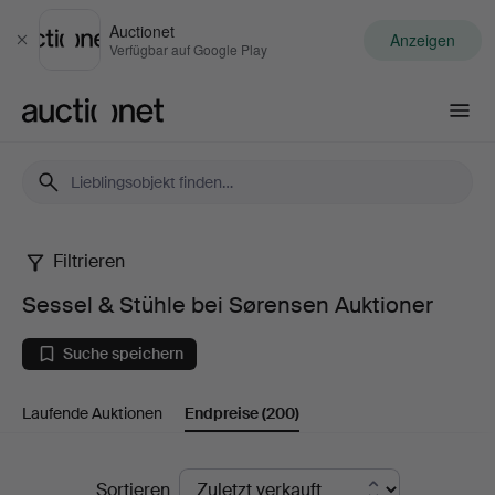
Auctionet
Anzeigen
Schließen
Verfügbar auf Google Play
Auctionet.com
Filtrieren
Sessel
Sessel & Stühle bei Sørensen Auktioner
&
Suche speichern
Stühle
Laufende Auktionen
Endpreise
(200)
bei
Sørensen
Endpreise
Sortieren