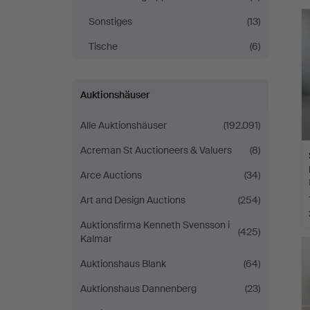
Sonstiges
(13)
Tische
(6)
Auktionshäuser
Alle Auktionshäuser
(192.091)
Acreman St Auctioneers & Valuers
(8)
Arce Auctions
(34)
Art and Design Auctions
(254)
Auktionsfirma Kenneth Svensson i
(425)
Kalmar
Auktionshaus Blank
(64)
Auktionshaus Dannenberg
(23)