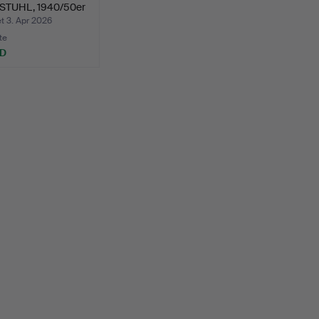
TUHL, 1940/50er
, Höh…
t 3. Apr 2026
te
SD