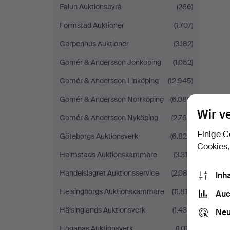
Falun Auktionsbyrå
(266)
Formstad Auktioner
(1.707)
Garpenhus Auktioner
(3.182)
Gomér & Andersson Jönköping
(1.052)
Gomér & Andersson Linköping
(12.945)
Gomér & Andersson Norrköping
(6.086)
Wir v
Gomér & Andersson Nyköping
(2.766)
Einige C
Göteborgs Auktionsverk
(6.820)
Cookies,
Halmstads Auktionskammare
(3.312)
Handelslagret Auktionsservice
(2.082)
Inh
Helsingborgs Auktionskammare
(11.813)
Auc
Hälsinglands Auktionsverk
(1.430)
Neu
Höganäs Auktionsverk
(1.017)