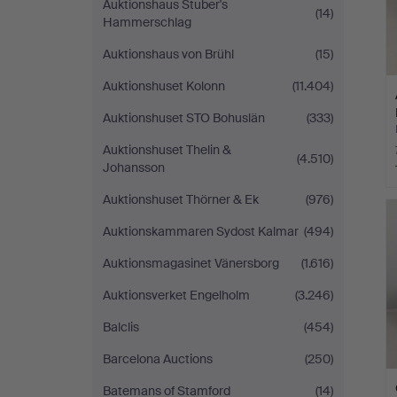
Auktionshaus Stuber's
(14)
Hammerschlag
Auktionshaus von Brühl
(15)
Auktionshuset Kolonn
(11.404)
Auktionshuset STO Bohuslän
(333)
Auktionshuset Thelin &
(4.510)
Johansson
Auktionshuset Thörner & Ek
(976)
Auktionskammaren Sydost Kalmar
(494)
Auktionsmagasinet Vänersborg
(1.616)
Auktionsverket Engelholm
(3.246)
Balclis
(454)
Barcelona Auctions
(250)
Batemans of Stamford
(14)