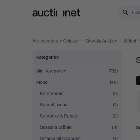
Auctionet.com
Alle beendeten Objekte
/
Skandia Auktion
/
Möbel
Sessel
Kategorien
S
&
Alle Kategorien
(732)
Möbel
(48)
Stühle
Kommoden
(3)
bei
Schreibtische
(2)
Skandia
Schränke & Regale
(9)
E
Sessel & Stühle
(11)
S
Auktion
Sofas & Sitzgruppen
(4)