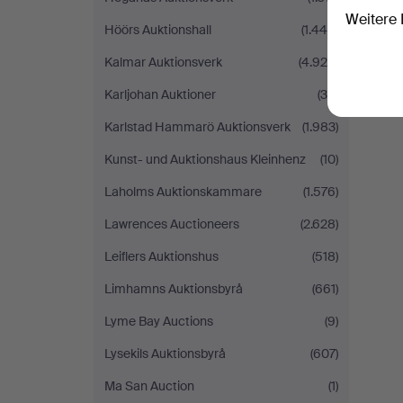
Weitere 
Höörs Auktionshall
(1.446)
Kalmar Auktionsverk
(4.924)
Karljohan Auktioner
(39)
Karlstad Hammarö Auktionsverk
(1.983)
Kunst- und Auktionshaus Kleinhenz
(10)
Laholms Auktionskammare
(1.576)
Lawrences Auctioneers
(2.628)
Leiflers Auktionshus
(518)
Limhamns Auktionsbyrå
(661)
Lyme Bay Auctions
(9)
Lysekils Auktionsbyrå
(607)
Ma San Auction
(1)