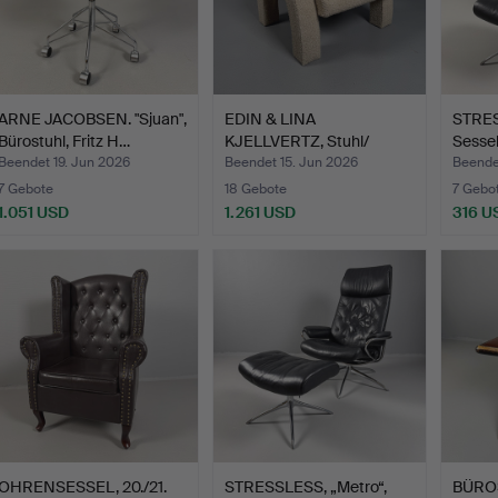
ARNE JACOBSEN. "Sjuan",
EDIN & LINA
STRES
Bürostuhl, Fritz H…
KJELLVERTZ, Stuhl/
Sessel
Loungesesse…
Beendet 19. Jun 2026
Beendet 15. Jun 2026
Beende
7 Gebote
18 Gebote
7 Gebo
1.051 USD
1.261 USD
316 U
OHRENSESSEL, 20./21.
STRESSLESS, „Metro“,
BÜRO