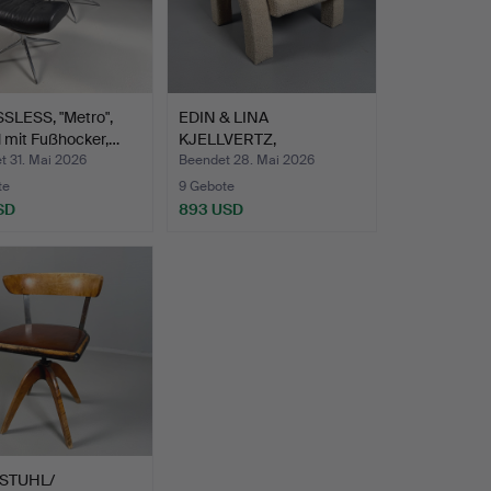
SLESS, "Metro",
EDIN & LINA
 mit Fußhocker,…
KJELLVERTZ,
Stuhl/Loungesessel…
t 31. Mai 2026
Beendet 28. Mai 2026
te
9 Gebote
SD
893 USD
STUHL/