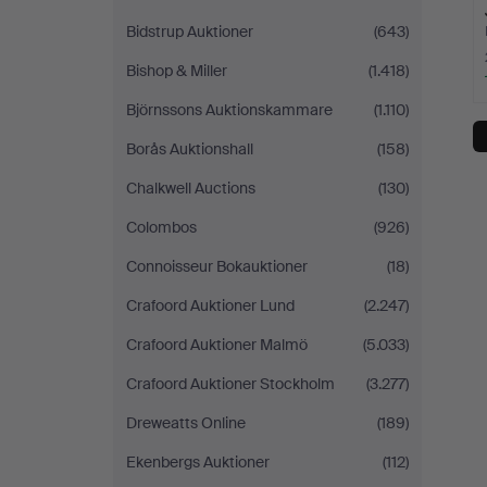
Bidstrup Auktioner
(643)
Bishop & Miller
(1.418)
Björnssons Auktionskammare
(1.110)
Borås Auktionshall
(158)
Chalkwell Auctions
(130)
Colombos
(926)
Connoisseur Bokauktioner
(18)
Crafoord Auktioner Lund
(2.247)
Crafoord Auktioner Malmö
(5.033)
Crafoord Auktioner Stockholm
(3.277)
Dreweatts Online
(189)
Ekenbergs Auktioner
(112)