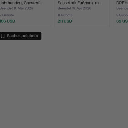
Jahrhundert, Chesterf…
Sessel mit Fußbank, m…
DREHS
Jahre
Beendet 11. Mai 2026
Beendet 19. Apr 2026
Beende
2 Gebote
11 Gebote
9 Gebo
106 USD
211 USD
69 U
Suche speichern