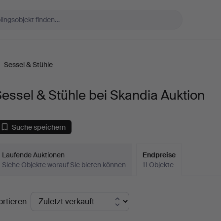
/
Sessel & Stühle
essel & Stühle bei Skandia Auktion
Suche speichern
Laufende Auktionen
Endpreise
Siehe Objekte worauf Sie bieten können
11 Objekte
ndpreise
ortieren