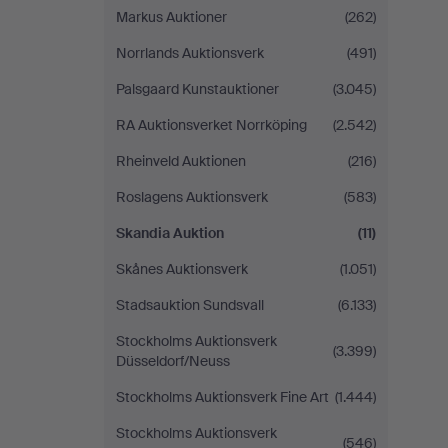
Markus Auktioner
(262)
Norrlands Auktionsverk
(491)
Palsgaard Kunstauktioner
(3.045)
RA Auktionsverket Norrköping
(2.542)
Rheinveld Auktionen
(216)
Roslagens Auktionsverk
(583)
Skandia Auktion
(11)
Skånes Auktionsverk
(1.051)
Stadsauktion Sundsvall
(6.133)
Stockholms Auktionsverk
(3.399)
Düsseldorf/Neuss
Stockholms Auktionsverk Fine Art
(1.444)
Stockholms Auktionsverk
(546)