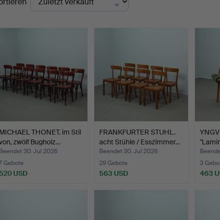
ortieren
MICHAEL THONET. im Stil
FRANKFURTER STUHL.
YNGVE
von, zwölf Bugholz…
acht Stühle / Esszimmer…
"Lami
Beendet 30. Jul 2026
Beendet 30. Jul 2026
Beende
7 Gebote
29 Gebote
3 Gebo
520 USD
563 USD
463 