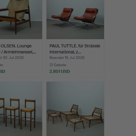
OLSEN. Lounge
PAUL TUTTLE. für Strässle
 / Armlehnsessel,…
International, z…
t 30. Jul 2026
Beendet 19. Jul 2026
te
21 Gebote
USD
2.851 USD