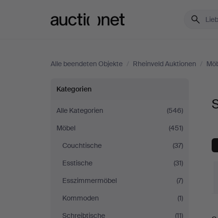
Auctionet.com
Alle beendeten Objekte
/
Rheinveld Auktionen
/
Möb
Sessel
Kategorien
S
&
Alle Kategorien
(546)
Möbel
(451)
Stühle
Couchtische
(37)
bei
Esstische
(31)
Rheinveld
Esszimmermöbel
(7)
Kommoden
(1)
Auktionen
E
Schreibtische
(11)