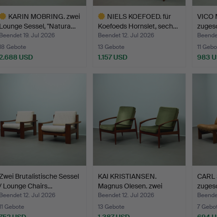
KARIN MOBRING. zwei
NIELS KOEFOED. für
VICO 
Lounge Sessel, "Natura…
Koefoeds Hornslet, sech…
zugesc
Beendet 19. Jul 2026
Beendet 12. Jul 2026
Beendet
18 Gebote
13 Gebote
11 Gebo
2.688 USD
1.157 USD
983 
usgewähltes
Ausgewähltes
bjekt
Objekt
Zwei Brutalistische Sessel
KAI KRISTIANSEN.
CARL 
/ Lounge Chairs…
Magnus Olesen. zwei
zugesc
Armle…
Loung
Beendet 12. Jul 2026
Beendet 12. Jul 2026
Beendet
11 Gebote
13 Gebote
7 Gebo
752 USD
1.387 USD
694 