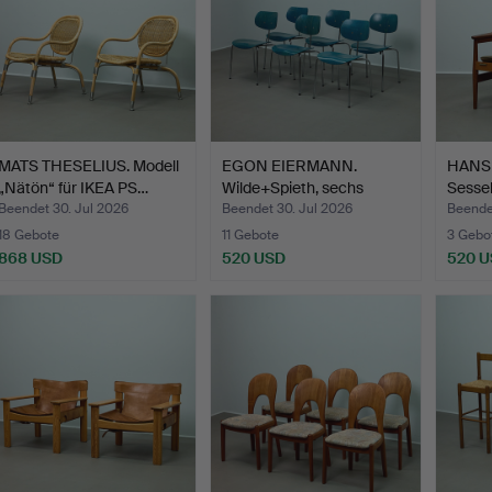
MATS THESELIUS. Modell
EGON EIERMANN.
HANS 
„Nätön“ für IKEA PS…
Wilde+Spieth, sechs
Sessel
Stühle …
Beendet 30. Jul 2026
Beendet 30. Jul 2026
Beende
18 Gebote
11 Gebote
3 Gebo
868 USD
520 USD
520 