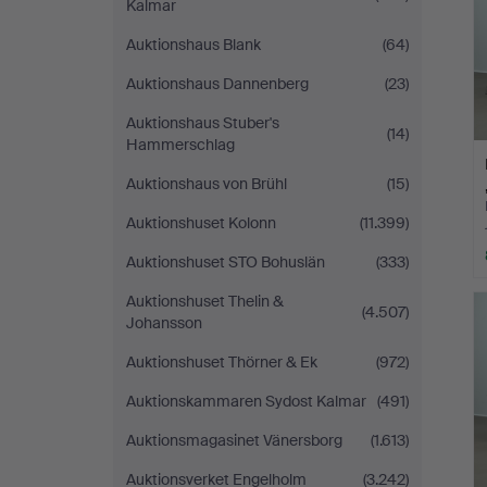
Kalmar
Auktionshaus Blank
(64)
Auktionshaus Dannenberg
(23)
Auktionshaus Stuber's
(14)
Hammerschlag
Auktionshaus von Brühl
(15)
Auktionshuset Kolonn
(11.399)
Auktionshuset STO Bohuslän
(333)
Auktionshuset Thelin &
(4.507)
Johansson
Auktionshuset Thörner & Ek
(972)
Auktionskammaren Sydost Kalmar
(491)
Auktionsmagasinet Vänersborg
(1.613)
Auktionsverket Engelholm
(3.242)