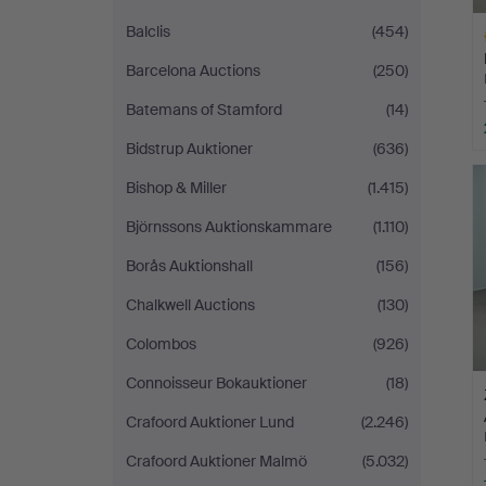
Balclis
(454)
Barcelona Auctions
(250)
Batemans of Stamford
(14)
Bidstrup Auktioner
(636)
A
O
Bishop & Miller
(1.415)
Björnssons Auktionskammare
(1.110)
Borås Auktionshall
(156)
Chalkwell Auctions
(130)
Colombos
(926)
Connoisseur Bokauktioner
(18)
Crafoord Auktioner Lund
(2.246)
Crafoord Auktioner Malmö
(5.032)