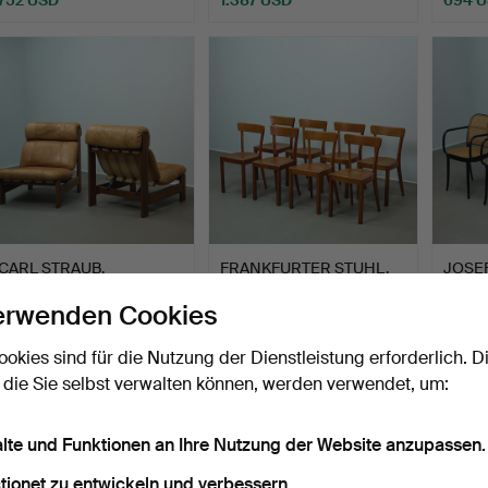
CARL STRAUB.
FRANKFURTER STUHL.
JOSE
zugeschrieben. Paar
acht Stühle / Esszimmer…
einem 
erwenden Cookies
Lounge-Se…
Beendet 11. Jul 2026
Beendet 11. Jul 2026
Beendet
12 Gebote
9 Gebote
6 Gebo
ookies sind für die Nutzung der Dienstleistung erforderlich. D
882 USD
337 USD
925 
 die Sie selbst verwalten können, werden verwendet, um:
alte und Funktionen an Ihre Nutzung der Website anzupassen.
tionet zu entwickeln und verbessern.