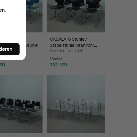
en.
 EIERMANN.
CASALA. 6 Stühle /
Spieth, acht Stühle
Stapelstühle, Stahlrohr…
tieren
 1. Jul 2026
Beendet 1. Jul 2026
te
1 Gebot
USD
232 USD