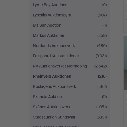
Lyme Bay Auctions
(9)
Lysekils Auktionsbyrå
(607)
Ma San Auction
(1)
Markus Auktioner
(258)
Norrlands Auktionsverk
(489)
Palsgaard Kunstauktioner
(3.031)
RA Auktionsverket Norrköping
(2.542)
Rheinveld Auktionen
(216)
Roslagens Auktionsverk
(582)
Skandia Auktion
(11)
Skånes Auktionsverk
(1.051)
Stadsauktion Sundsvall
(6.131)