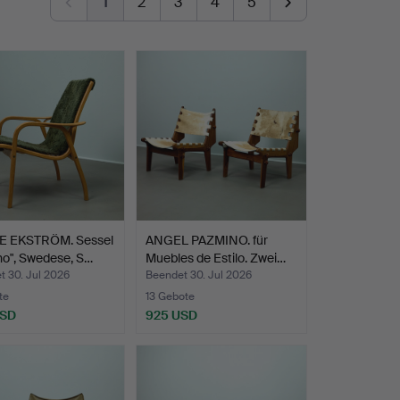
1
2
3
4
5
 EKSTRÖM. Sessel
ANGEL PAZMINO. für
no", Swedese, S…
Muebles de Estilo. Zwei…
t 30. Jul 2026
Beendet 30. Jul 2026
te
13 Gebote
USD
925 USD