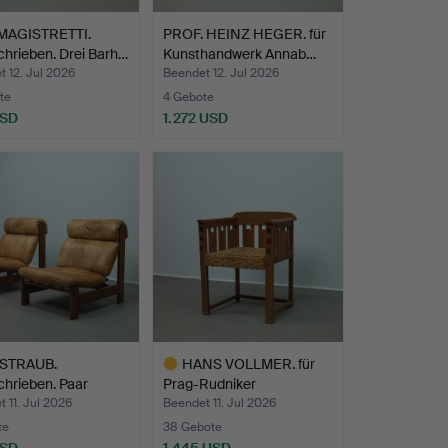
MAGISTRETTI.
PROF. HEINZ HEGER. für
hrieben. Drei Barh…
Kunsthandwerk Annab…
 12. Jul 2026
Beendet 12. Jul 2026
te
4 Gebote
USD
1.272 USD
STRAUB.
HANS VOLLMER. für
hrieben. Paar
Prag-Rudniker
e-Se…
Korbwarenf…
 11. Jul 2026
Beendet 11. Jul 2026
te
38 Gebote
USD
1.445 USD