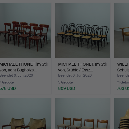
MICHAEL THONET. im Stil
MICHAEL THONET. Im Stil
WILLI
von, acht Bugholzs…
von, Stühle / Essz…
Schul
Beendet 6. Jun 2026
Beendet 6. Jun 2026
Beende
7 Gebote
5 Gebote
11 Gebo
578 USD
809 USD
763 U