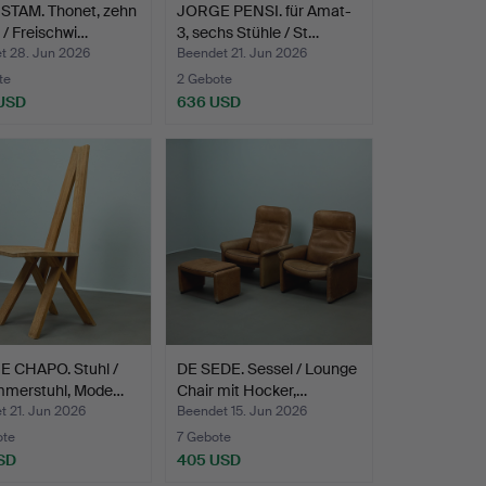
STAM. Thonet, zehn
JORGE PENSI. für Amat-
 / Freischwi…
3, sechs Stühle / St…
t 28. Jun 2026
Beendet 21. Jun 2026
te
2 Gebote
 USD
636 USD
E CHAPO. Stuhl /
DE SEDE. Sessel / Lounge
mmerstuhl, Mode…
Chair mit Hocker,…
t 21. Jun 2026
Beendet 15. Jun 2026
ote
7 Gebote
SD
405 USD