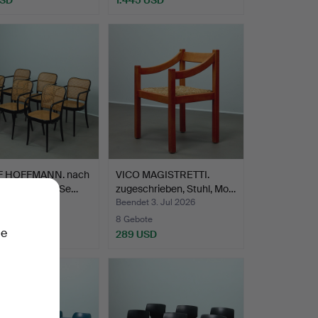
Ausgewähltes
Objekt
F HOFFMANN. nach
VICO MAGISTRETTI.
Entwurf von, Se…
zugeschrieben, Stuhl, Mo…
 7. Jul 2026
Beendet 3. Jul 2026
te
8 Gebote
ie
USD
289 USD