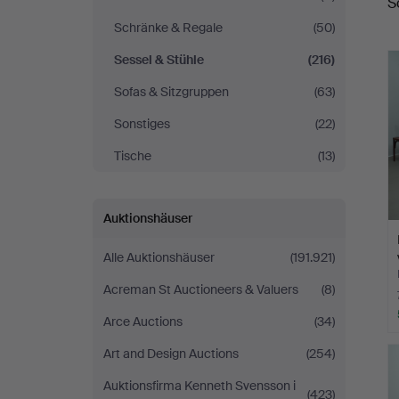
S
Schränke & Regale
(50)
Sessel & Stühle
(216)
Sofas & Sitzgruppen
(63)
Sonstiges
(22)
Tische
(13)
Auktionshäuser
Alle Auktionshäuser
(191.921)
Acreman St Auctioneers & Valuers
(8)
Arce Auctions
(34)
Art and Design Auctions
(254)
Auktionsfirma Kenneth Svensson i
(423)