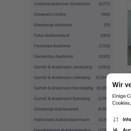
Crafoord Auktioner Stockholm
(3.277)
Dreweatts Online
(189)
Ekenbergs Auktioner
(111)
Falun Auktionsbyrå
(264)
Formstad Auktioner
(1.702)
Garpenhus Auktioner
(3.182)
Gomér & Andersson Jönköping
(1.052)
Gomér & Andersson Linköping
(12.943)
Wir v
Gomér & Andersson Norrköping
(6.084)
Einige C
Gomér & Andersson Nyköping
(2.767)
Cookies,
Göteborgs Auktionsverk
(6.812)
Inh
Halmstads Auktionskammare
(3.310)
Auc
Handelslagret Auktionsservice
(2.081)