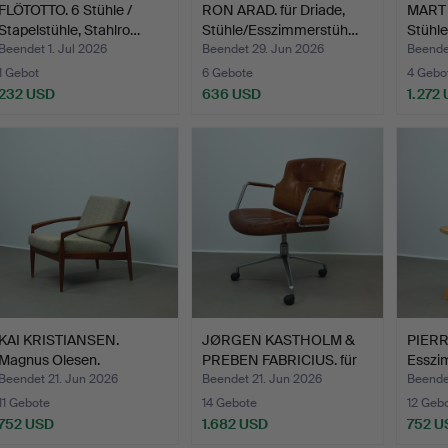
FLÖTOTTO. 6 Stühle /
RON ARAD. für Driade,
MART 
Stapelstühle, Stahlro…
Stühle/Esszimmerstüh…
Stühle
Beendet 1. Jul 2026
Beendet 29. Jun 2026
Beende
1 Gebot
6 Gebote
4 Gebo
232 USD
636 USD
1.272
KAI KRISTIANSEN.
JØRGEN KASTHOLM &
PIERR
Magnus Olesen.
PREBEN FABRICIUS. für
Esszi
Armlehnses…
Ki…
Beendet 21. Jun 2026
Beendet 21. Jun 2026
Beende
11 Gebote
14 Gebote
12 Geb
752 USD
1.682 USD
752 U