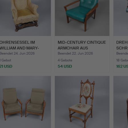
OHRENSESSEL IM
MID-CENTURY CINTIQUE
DREH
WILLIAM AND MARY-
ARMCHAIR AUS
SCHR
STIL, 19. …
TEAKHOLZ.
CAPTA
Beendet 24. Jun 2026
Beendet 22. Jun 2026
Beende
1 Gebot
4 Gebote
18 Geb
21 USD
54 USD
162 U