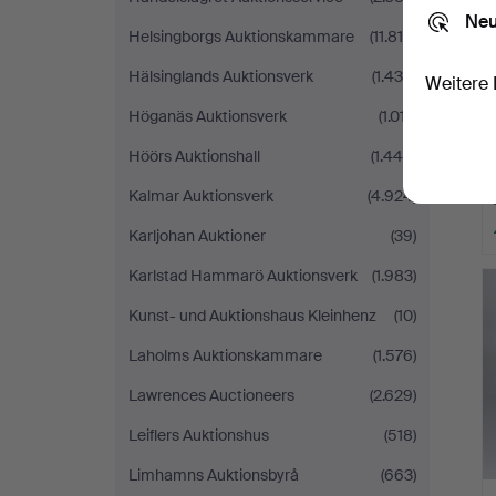
Neu
Helsingborgs Auktionskammare
(11.816)
Hälsinglands Auktionsverk
(1.430)
Weitere 
Höganäs Auktionsverk
(1.017)
Höörs Auktionshall
(1.446)
Kalmar Auktionsverk
(4.924)
Karljohan Auktioner
(39)
Karlstad Hammarö Auktionsverk
(1.983)
Kunst- und Auktionshaus Kleinhenz
(10)
Laholms Auktionskammare
(1.576)
Lawrences Auctioneers
(2.629)
Leiflers Auktionshus
(518)
Limhamns Auktionsbyrå
(663)