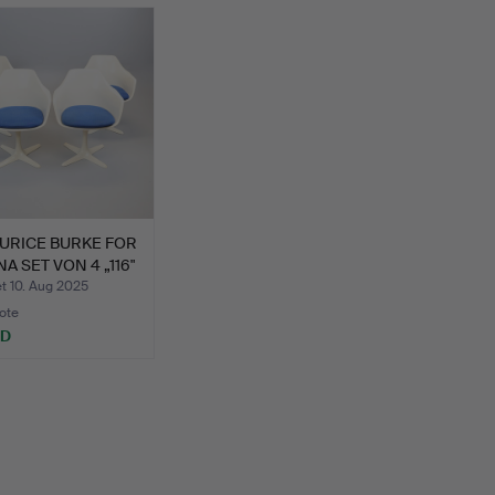
URICE BURKE FOR
A SET VON 4 „116"
t 10. Aug 2025
ote
SD
hltes