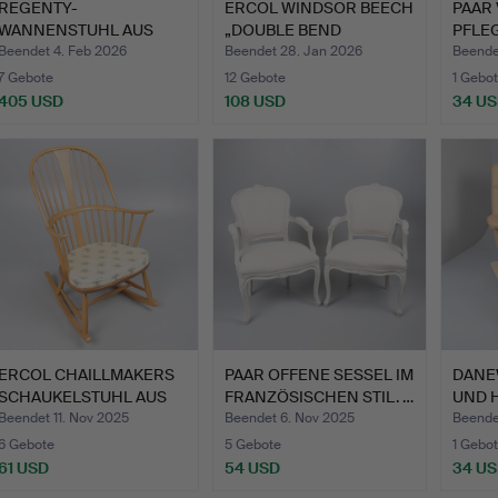
REGENTY-
ERCOL WINDSOR BEECH
PAAR 
WANNENSTUHL AUS
„DOUBLE BEND
PFLE
GESCHNITZTEM
LOUNGESES…
MAHA
Beendet 4. Feb 2026
Beendet 28. Jan 2026
Beende
MAHAG…
7 Gebote
12 Gebote
1 Gebot
405 USD
108 USD
34 U
ERCOL CHAILLMAKERS
PAAR OFFENE SESSEL IM
DANE
SCHAUKELSTUHL AUS
FRANZÖSISCHEN STIL. …
UND H
BLOND…
Beendet 11. Nov 2025
Beendet 6. Nov 2025
Beende
6 Gebote
5 Gebote
1 Gebot
61 USD
54 USD
34 U