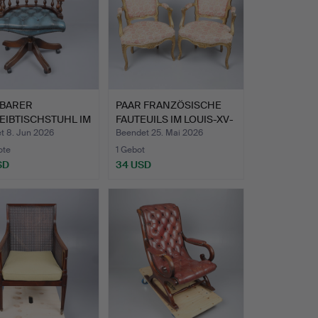
BARER
PAAR FRANZÖSISCHE
EIBTISCHSTUHL IM
FAUTEUILS IM LOUIS-XV-
IN'S-S…
ST…
t 8. Jun 2026
Beendet 25. Mai 2026
ote
1 Gebot
SD
34 USD