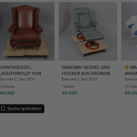
OHRENSESSEL
DANEWAY SESSEL UND
MA
„SOUTHWOLD“ VON
HOCKER AUS GRÜNEM
ARKAN
LAURA ASHLEY A…
LEDER.
T…
Beendet 2. Sep 2025
Beendet 2. Sep 2025
Beende
3 Gebote
1 Gebot
33 Geb
48 USD
34 USD
411 U
Ausgewä
Objekt
Suche speichern