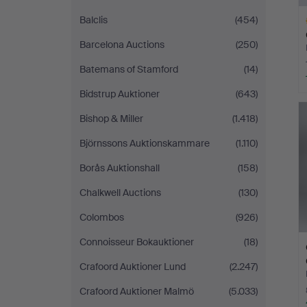
Balclis
(454)
Barcelona Auctions
(250)
Batemans of Stamford
(14)
Bidstrup Auktioner
(643)
A
O
Bishop & Miller
(1.418)
Björnssons Auktionskammare
(1.110)
Borås Auktionshall
(158)
Chalkwell Auctions
(130)
Colombos
(926)
Connoisseur Bokauktioner
(18)
Crafoord Auktioner Lund
(2.247)
Crafoord Auktioner Malmö
(5.033)