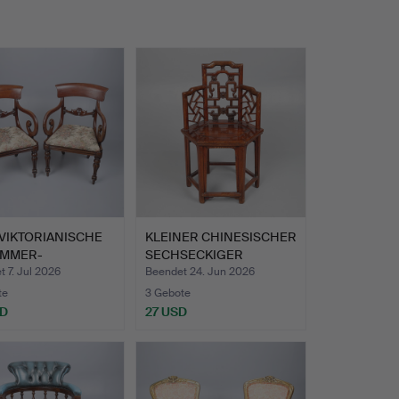
VIKTORIANISCHE
KLEINER CHINESISCHER
IMMER-
SECHSECKIGER
EHNSTÜHL…
ARMLEHNS…
 7. Jul 2026
Beendet 24. Jun 2026
te
3 Gebote
SD
27 USD