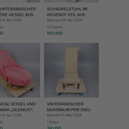
VIKTORIANISCHER
SCHAUKELSTUHL IM
ÈRE-SESSEL AUS
REGENCY-STIL AUS
…
MAHAGONI…
t 6. Mai 2026
Beendet 28. Apr 2026
te
12 Gebote
SD
162 USD
NCAL SESSEL UND
VIKTORIANISCHER
ANK „SILENCIO“,
NUSSBAUM PRIE DIEU.
t 8. Apr 2026
Beendet 31. Mär 2026
te
1 Gebot
SD
34 USD