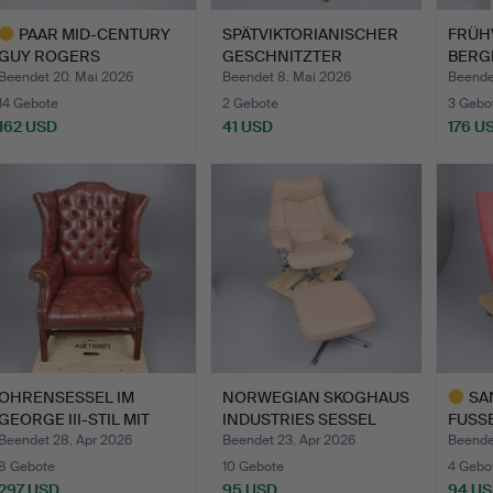
PAAR MID-CENTURY
SPÄTVIKTORIANISCHER
FRÜH
GUY ROGERS
GESCHNITZTER
BERG
"MANHATTAN" RE…
NURSING/B…
MAH
Beendet 20. Mai 2026
Beendet 8. Mai 2026
Beende
14 Gebote
2 Gebote
3 Gebo
162 USD
41 USD
176 U
usgewähltes
bjekt
OHRENSESSEL IM
NORWEGIAN SKOGHAUS
SA
GEORGE III-STIL MIT
INDUSTRIES SESSEL
FUSSB
KNOPFHE…
UND F…
ENT…
Beendet 28. Apr 2026
Beendet 23. Apr 2026
Beende
8 Gebote
10 Gebote
4 Gebo
297 USD
95 USD
94 U