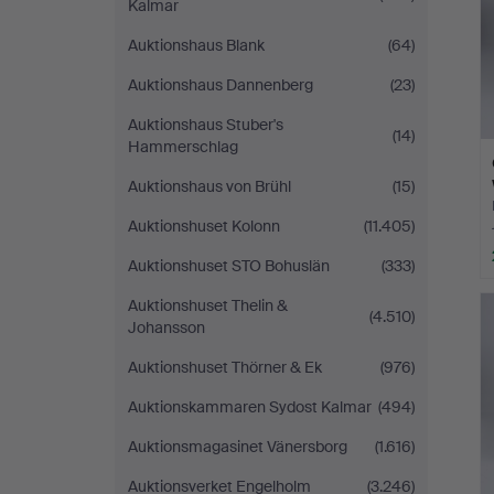
Kalmar
Auktionshaus Blank
(64)
Auktionshaus Dannenberg
(23)
Auktionshaus Stuber's
(14)
Hammerschlag
Auktionshaus von Brühl
(15)
Auktionshuset Kolonn
(11.405)
Auktionshuset STO Bohuslän
(333)
Auktionshuset Thelin &
(4.510)
Johansson
Auktionshuset Thörner & Ek
(976)
Auktionskammaren Sydost Kalmar
(494)
Auktionsmagasinet Vänersborg
(1.616)
Auktionsverket Engelholm
(3.246)