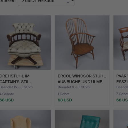
ortieren
DREHSTUHL IM
ERCOL WINDSOR STUHL
PAAR 
CAPTAIN'S-STIL.
AUS BUCHE UND ULME
ESSZ
"CH…
ARML
Beendet 15. Jul 2026
Beendet 9. Jul 2026
Beendet
4 Gebote
1 Gebot
7 Gebo
68 USD
68 USD
68 U