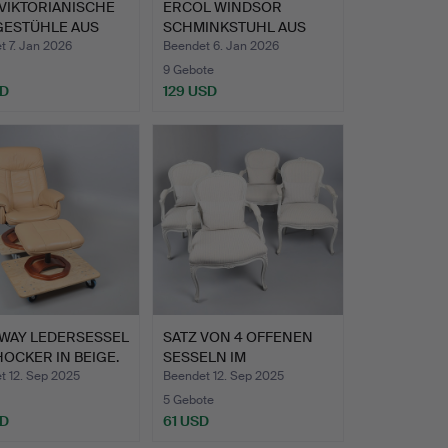
VIKTORIANISCHE
ERCOL WINDSOR
GESTÜHLE AUS
SCHMINKSTUHL AUS
G…
ULME UND BU…
t 7. Jan 2026
Beendet 6. Jan 2026
9 Gebote
SD
129 USD
WAY LEDERSESSEL
SATZ VON 4 OFFENEN
OCKER IN BEIGE.
SESSELN IM
FRANZÖSISCHE…
t 12. Sep 2025
Beendet 12. Sep 2025
5 Gebote
SD
61 USD