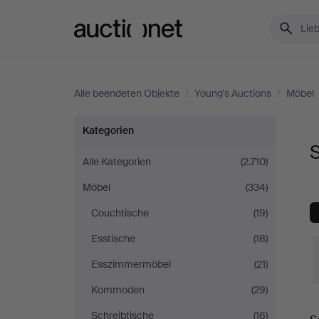
Auctionet.com
Alle beendeten Objekte
/
Young's Auctions
/
Möbel
Sessel
Kategorien
S
&
Alle Kategorien
(2.710)
Möbel
(334)
Stühle
Couchtische
(19)
bei
Esstische
(18)
Young's
Esszimmermöbel
(21)
Kommoden
(29)
Auctions
E
Schreibtische
(16)