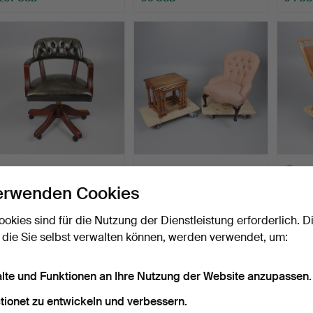
Ausgewä
Objekt
SCHREIBTISCHSTUHL IM
STILLSTUHL MIT
ER
KAPITÄNSSTIL.
KNOPFLEISTE UND EIN
BEEC
erwenden Cookies
EICHENN…
LOUN
Beendet 30. Mär 2026
Beendet 19. Mär 2026
Beendet
12 Gebote
1 Gebot
3 Gebo
ookies sind für die Nutzung der Dienstleistung erforderlich. D
95 USD
41 USD
95 U
 die Sie selbst verwalten können, werden verwendet, um:
Ausgewä
Objekt
alte und Funktionen an Ihre Nutzung der Website anzupassen.
tionet zu entwickeln und verbessern.