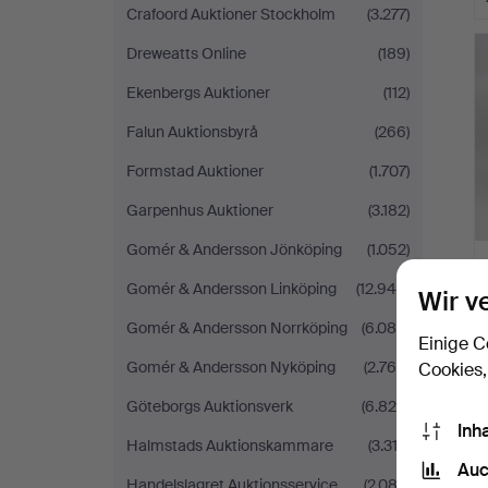
Crafoord Auktioner Stockholm
(3.277)
Dreweatts Online
(189)
Ekenbergs Auktioner
(112)
Falun Auktionsbyrå
(266)
Formstad Auktioner
(1.707)
Garpenhus Auktioner
(3.182)
Gomér & Andersson Jönköping
(1.052)
Gomér & Andersson Linköping
(12.945)
Wir v
Gomér & Andersson Norrköping
(6.086)
Einige C
Gomér & Andersson Nyköping
(2.766)
Cookies,
Göteborgs Auktionsverk
(6.820)
Inh
Halmstads Auktionskammare
(3.313)
Auc
Handelslagret Auktionsservice
(2.082)