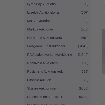
Lyme Bay Auctions
(9)
Lysekils Auktionsbyrå
(607)
Ma San Auction
(1)
Markus Auktioner
(262)
Norrlands Auktionsverk
(491)
Palsgaard Kunstauktioner
(3.045)
RA Auktionsverket Norrköping
(2.542)
Rheinveld Auktionen
(216)
Roslagens Auktionsverk
(583)
Skandia Auktion
(11)
Skånes Auktionsverk
(1.052)
Stadsauktion Sundsvall
(6.133)