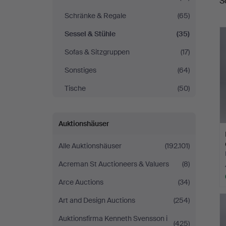
S
Schränke & Regale
(65)
Sessel & Stühle
(35)
Sofas & Sitzgruppen
(17)
Sonstiges
(64)
Tische
(50)
Auktionshäuser
Alle Auktionshäuser
(192.101)
Acreman St Auctioneers & Valuers
(8)
Arce Auctions
(34)
Art and Design Auctions
(254)
Auktionsfirma Kenneth Svensson i
(425)