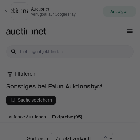
Auctionet
Anzeigen
Schließen
Verfügbar auf Google Play
Auctionet.com
Filtrieren
Sonstiges
Sonstiges bei Falun Auktionsbyrå
bei
Suche speichern
Falun
Laufende Auktionen
Endpreise
(95)
Auktionsbyrå
Endpreise
Sortieren