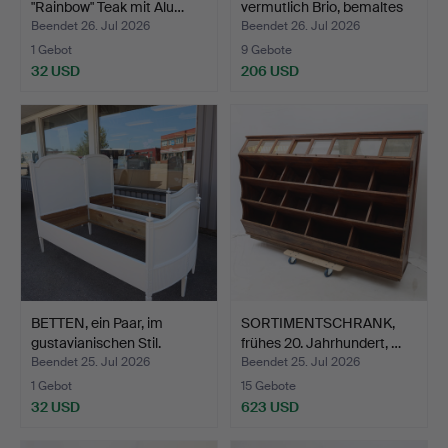
"Rainbow" Teak mit Alu…
vermutlich Brio, bemaltes
Ho…
Beendet 26. Jul 2026
Beendet 26. Jul 2026
1 Gebot
9 Gebote
32 USD
206 USD
BETTEN, ein Paar, im
SORTIMENTSCHRANK,
gustavianischen Stil.
frühes 20. Jahrhundert, …
Beendet 25. Jul 2026
Beendet 25. Jul 2026
1 Gebot
15 Gebote
32 USD
623 USD