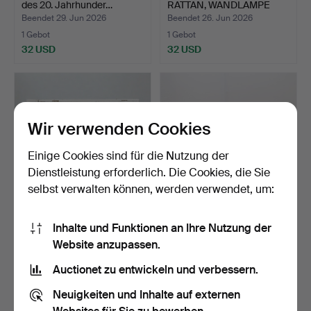
des 20. Jahrhunder…
RATTAN, WANDLAMPE
SOW…
Beendet 29. Jun 2026
Beendet 26. Jun 2026
1 Gebot
1 Gebot
32 USD
32 USD
Wir verwenden Cookies
Einige Cookies sind für die Nutzung der
Dienstleistung erforderlich. Die Cookies, die Sie
selbst verwalten können, werden verwendet, um:
SPIELTISCH, gustavianisch,
TABURETT, erste Hälfte des
Inhalte und Funktionen an Ihre Nutzung der
Ende des 18. Ja…
20. Jahrhundert…
Website anzupassen.
Beendet 23. Jun 2026
Beendet 21. Jun 2026
4 Gebote
1 Gebot
Auctionet zu entwickeln und verbessern.
106 USD
32 USD
Neuigkeiten und Inhalte auf externen