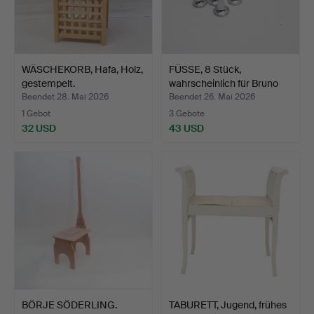
WÄSCHEKORB, Hafa, Holz,
FÜSSE, 8 Stück,
gestempelt.
wahrscheinlich für Bruno
M…
Beendet 28. Mai 2026
Beendet 26. Mai 2026
1 Gebot
3 Gebote
32 USD
43 USD
BÖRJE SÖDERLING.
TABURETT, Jugend, frühes