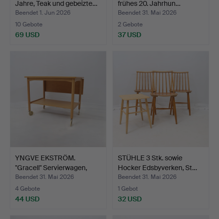
Jahre, Teak und gebeizte…
frühes 20. Jahrhun…
Beendet 1. Jun 2026
Beendet 31. Mai 2026
10 Gebote
2 Gebote
69 USD
37 USD
YNGVE EKSTRÖM.
STÜHLE 3 Stk. sowie
"Gracell" Servierwagen,
Hocker Edsbyverken, St…
Eic…
Beendet 31. Mai 2026
Beendet 31. Mai 2026
4 Gebote
1 Gebot
44 USD
32 USD