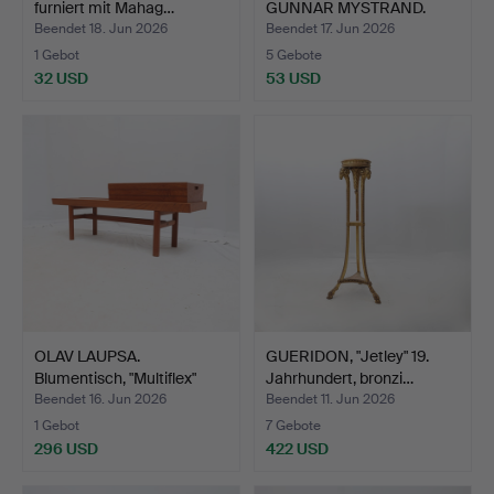
furniert mit Mahag…
GUNNAR MYSTRAND.
Hocker, Eic…
Beendet 18. Jun 2026
Beendet 17. Jun 2026
1 Gebot
5 Gebote
32 USD
53 USD
OLAV LAUPSA.
GUERIDON, "Jetley" 19.
Blumentisch, "Multiflex"
Jahrhundert, bronzi…
Sola…
Beendet 16. Jun 2026
Beendet 11. Jun 2026
1 Gebot
7 Gebote
296 USD
422 USD