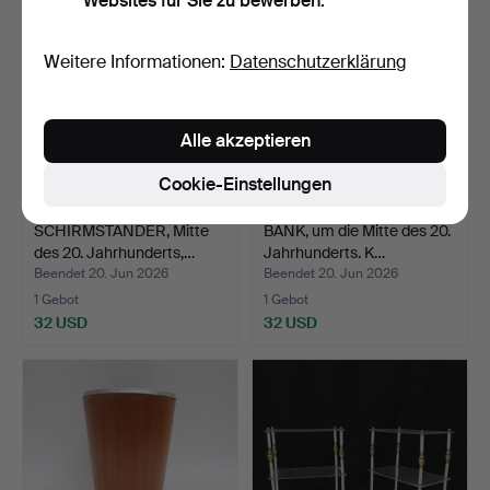
Websites für Sie zu bewerben.
Weitere Informationen:
Datenschutzerklärung
Alle akzeptieren
Cookie-Einstellungen
SCHIRMSTÄNDER, Mitte
BANK, um die Mitte des 20.
des 20. Jahrhunderts,…
Jahrhunderts. K…
Beendet 20. Jun 2026
Beendet 20. Jun 2026
1 Gebot
1 Gebot
32 USD
32 USD