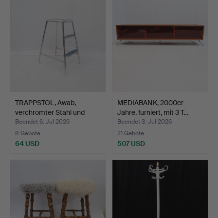
TRAPPSTOL, Awab,
MEDIABANK, 2000er
verchromter Stahl und
Jahre, furniert, mit 3 T…
lam…
Beendet 6. Jul 2026
Beendet 3. Jul 2026
8 Gebote
21 Gebote
64 USD
507 USD