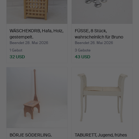
WÄSCHEKORB, Hafa, Holz,
FÜSSE, 8 Stück,
gestempelt.
wahrscheinlich für Bruno
M…
Beendet 28. Mai 2026
Beendet 26. Mai 2026
1 Gebot
3 Gebote
32 USD
43 USD
BÖRJE SÖDERLING.
TABURETT, Jugend, frühes