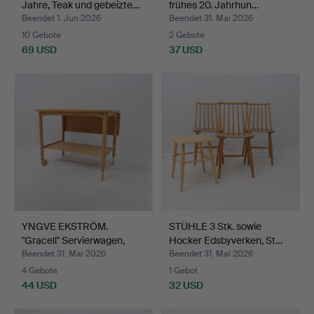
Jahre, Teak und gebeizte…
frühes 20. Jahrhun…
Beendet 1. Jun 2026
Beendet 31. Mai 2026
10 Gebote
2 Gebote
69 USD
37 USD
YNGVE EKSTRÖM.
STÜHLE 3 Stk. sowie
"Gracell" Servierwagen,
Hocker Edsbyverken, St…
Eic…
Beendet 31. Mai 2026
Beendet 31. Mai 2026
4 Gebote
1 Gebot
44 USD
32 USD