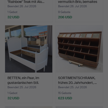
"Rainbow" Teak mit Alu…
vermutlich Brio, bemaltes
Ho…
Beendet 26. Jul 2026
Beendet 26. Jul 2026
1 Gebot
9 Gebote
32 USD
206 USD
BETTEN, ein Paar, im
SORTIMENTSCHRANK,
gustavianischen Stil.
frühes 20. Jahrhundert, …
Beendet 25. Jul 2026
Beendet 25. Jul 2026
1 Gebot
15 Gebote
32 USD
623 USD