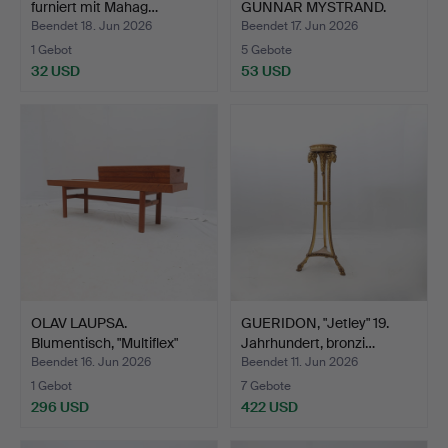
furniert mit Mahag…
GUNNAR MYSTRAND.
Hocker, Eic…
Beendet 18. Jun 2026
Beendet 17. Jun 2026
1 Gebot
5 Gebote
32 USD
53 USD
OLAV LAUPSA.
GUERIDON, "Jetley" 19.
Blumentisch, "Multiflex"
Jahrhundert, bronzi…
Sola…
Beendet 16. Jun 2026
Beendet 11. Jun 2026
1 Gebot
7 Gebote
296 USD
422 USD