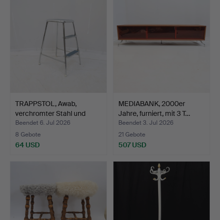
TRAPPSTOL, Awab,
MEDIABANK, 2000er
verchromter Stahl und
Jahre, furniert, mit 3 T…
lam…
Beendet 6. Jul 2026
Beendet 3. Jul 2026
8 Gebote
21 Gebote
64 USD
507 USD