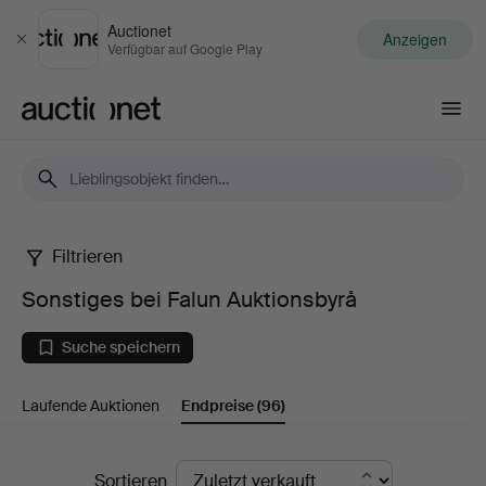
Auctionet
Anzeigen
Schließen
Verfügbar auf Google Play
Auctionet.com
Filtrieren
Sonstiges
Sonstiges bei Falun Auktionsbyrå
bei
Suche speichern
Falun
Laufende Auktionen
Endpreise
(96)
Auktionsbyrå
Endpreise
Sortieren