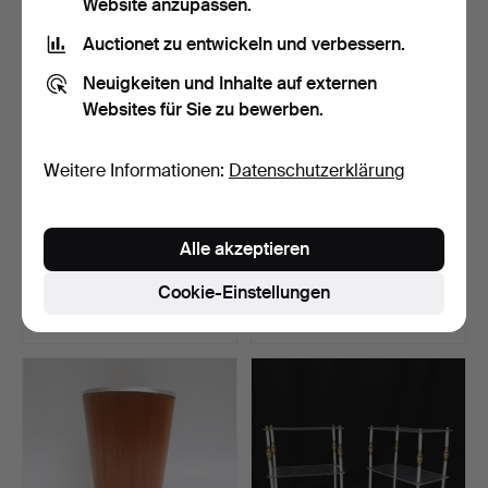
Website anzupassen.
Auctionet zu entwickeln und verbessern.
Neuigkeiten und Inhalte auf externen
Websites für Sie zu bewerben.
Weitere Informationen:
Datenschutzerklärung
SCHIRMSTÄNDER, Mitte
BANK, um die Mitte des 20.
Alle akzeptieren
des 20. Jahrhunderts,…
Jahrhunderts. K…
Beendet 20. Jun 2026
Beendet 20. Jun 2026
Cookie-Einstellungen
1 Gebot
1 Gebot
32 USD
32 USD