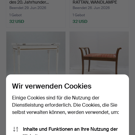
des 20. Jahrhunder…
RATTAN, WANDLAMPE
SOW…
Beendet 29. Jun 2026
Beendet 26. Jun 2026
1 Gebot
1 Gebot
32 USD
32 USD
Wir verwenden Cookies
SPIELTISCH, gustavianisch,
TABURETT, erste Hälfte des
Einige Cookies sind für die Nutzung der
Ende des 18. Ja…
20. Jahrhundert…
Dienstleistung erforderlich. Die Cookies, die Sie
Beendet 23. Jun 2026
Beendet 21. Jun 2026
selbst verwalten können, werden verwendet, um:
4 Gebote
1 Gebot
106 USD
32 USD
Inhalte und Funktionen an Ihre Nutzung der