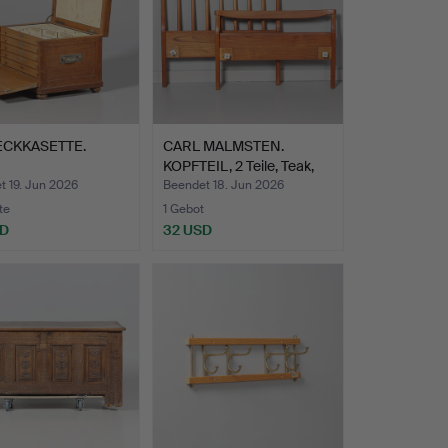
ECKKASETTE.
CARL MALMSTEN.
KOPFTEIL, 2 Teile, Teak,
"A…
t 19. Jun 2026
Beendet 18. Jun 2026
te
1 Gebot
SD
32 USD