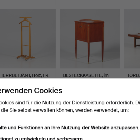
HERRBETJÄNT, Holz, FR,
BESTECKKASETTE, im
TORB
Italien.
gustavianischen Stil, 2…
BANK, 
…
Beendet 4. Jun 2026
Beendet 3. Jun 2026
Beende
erwenden Cookies
3 Gebote
10 Gebote
52 Geb
43 USD
74 USD
1.004
ookies sind für die Nutzung der Dienstleistung erforderlich. D
 die Sie selbst verwalten können, werden verwendet, um:
alte und Funktionen an Ihre Nutzung der Website anzupassen.
tionet zu entwickeln und verbessern.