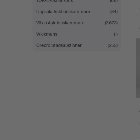
TOKA Auktionshus
(68)
Uppsala Auktionskammare
(34)
Växjö Auktionskammare
(3.673)
Wickmans
(1)
Örebro Stadsauktioner
(253)