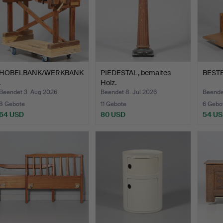
HOBELBANK/WERKBANK
PIEDESTAL, bemaltes
BEST
.
Holz.
Beendet 3. Aug 2026
Beendet 8. Jul 2026
Beende
8 Gebote
11 Gebote
6 Gebo
64 USD
80 USD
54 U