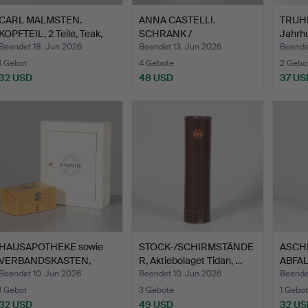
CARL MALMSTEN.
ANNA CASTELLI.
TRUHE,
KOPFTEIL, 2 Teile, Teak,
SCHRANK /
Jahrh
"A…
NACHTTISCH, "Comp…
Beendet 18. Jun 2026
Beendet 13. Jun 2026
Beende
1 Gebot
4 Gebote
2 Gebo
32 USD
48 USD
37 US
HAUSAPOTHEKE sowie
STOCK-/SCHIRMSTÄNDE
ASCH
VERBANDSKASTEN,
R, Aktiebolaget Tidan, …
ABFAL
Kungsör…
STEH
Beendet 10. Jun 2026
Beendet 10. Jun 2026
Beende
1 Gebot
3 Gebote
1 Gebot
32 USD
49 USD
32 US