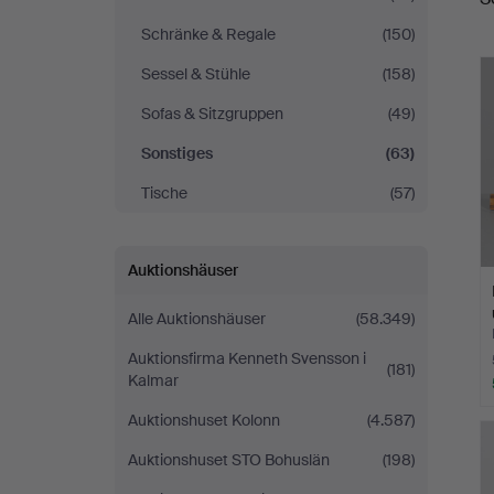
Schränke & Regale
(150)
Sessel & Stühle
(158)
Sofas & Sitzgruppen
(49)
Sonstiges
(63)
Tische
(57)
Auktionshäuser
Alle Auktionshäuser
(58.349)
Auktionsfirma Kenneth Svensson i
(181)
Kalmar
Auktionshuset Kolonn
(4.587)
Auktionshuset STO Bohuslän
(198)