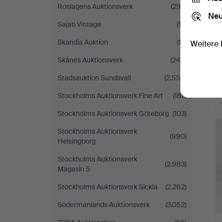
Roslagens Auktionsverk
(292)
Neu
Sajab Vintage
(12)
Skandia Auktion
(13)
Weitere 
Skånes Auktionsverk
(245)
Stadsauktion Sundsvall
(2.555)
Stockholms Auktionsverk Fine Art
(187)
Stockholms Auktionsverk Göteborg
(103)
Stockholms Auktionsverk
(990)
Helsingborg
Stockholms Auktionsverk
(2.983)
Magasin 5
Stockholms Auktionsverk Sickla
(2.262)
Södermanlands Auktionsverk
(3.052)