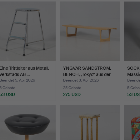
Eine Trittleiter aus Metall,
YNGVAR SANDSTRÖM.
SOCK
Verkstads AB …
BENCH, „Tokyo“ aus der
Massiv
T…
Beendet 5. Apr 2026
Beendet 3. Apr 2026
Beende
6 Gebote
25 Gebote
5 Gebo
53 USD
275 USD
53 U