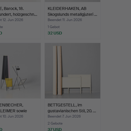
 Barock, 18.
KLEIDERHAKEN, AB
undert, holzgeschn…
Skogslunds metallgjuteri …
t 12. Jun 2026
Beendet 11. Jun 2026
te
1 Gebot
D
32 USD
ENBECHER,
BETTGESTELL, im
LEIMER sowie
gustavianischen Stil, 20. …
LAMPE,…
t 10. Jun 2026
Beendet 7. Jun 2026
2 Gebote
D
37 USD