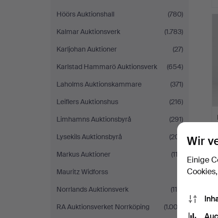
Höörs Auktionshall
(780)
Kalmar Auktionsverk
(1.783)
Karljohan Auktioner
(27)
Karlstad Hammarö Auktionsverk
(654)
Laholms Auktionskammare
(371)
Leiflers Auktionshus
(216)
Limhamns Auktionsbyrå
(291)
Lysekils Auktionsbyrå
(201)
Wir v
Markus Auktioner
(112)
Einige C
Cookies,
Mauritz Widforss
(1)
Norrlands Auktionsverk
(115)
Inh
RA Auktionsverket Norrköping
(1.003)
Auc