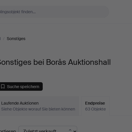
l
/
Sonstiges
onstiges bei Borås Auktionshall
Suche speichern
Laufende Auktionen
Endpreise
Siehe Objekte worauf Sie bieten können
63 Objekte
ndpreise
ortieren