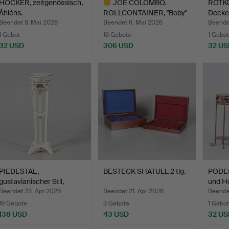
HOCKER, zeitgenössisch,
JOE COLOMBO.
ROTKO
Åhléns.
ROLLCONTAINER, "Boby"
Deckel
Padova,…
Beendet 9. Mai 2026
Beendet 6. Mai 2026
Beende
1 Gebot
16 Gebote
1 Gebot
32 USD
306 USD
32 US
Ausgewähltes
Objekt
PIEDESTAL,
BESTECK SHATULL 2 tlg.
PODEST
gustavianischer Stil,
und Ho
bemaltes …
Beendet 23. Apr 2026
Beendet 21. Apr 2026
Beendet
19 Gebote
3 Gebote
1 Gebot
138 USD
43 USD
32 US