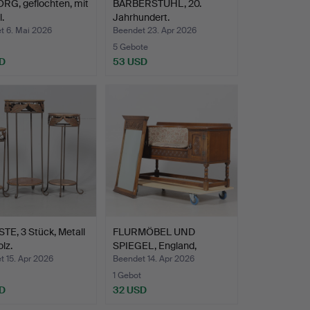
RG, geflochten, mit
BARBERSTUHL, 20.
.
Jahrhundert.
t 6. Mai 2026
Beendet 23. Apr 2026
5 Gebote
D
53 USD
E, 3 Stück, Metall
FLURMÖBEL UND
lz.
SPIEGEL, England,
Jaycee-Möb…
 15. Apr 2026
Beendet 14. Apr 2026
1 Gebot
D
32 USD