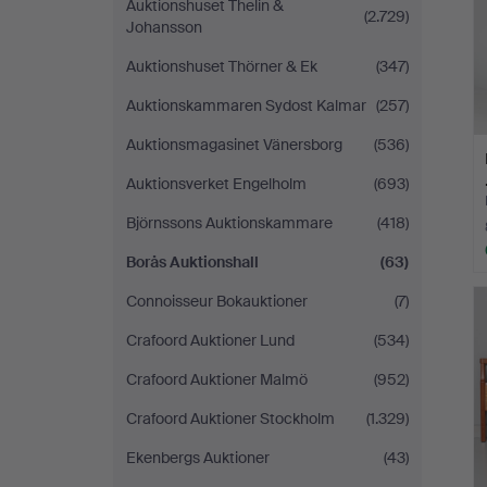
Auktionshuset Thelin &
(2.729)
Johansson
Auktionshuset Thörner & Ek
(347)
Auktionskammaren Sydost Kalmar
(257)
Auktionsmagasinet Vänersborg
(536)
Auktionsverket Engelholm
(693)
Björnssons Auktionskammare
(418)
Borås Auktionshall
(63)
Connoisseur Bokauktioner
(7)
Crafoord Auktioner Lund
(534)
Crafoord Auktioner Malmö
(952)
Crafoord Auktioner Stockholm
(1.329)
Ekenbergs Auktioner
(43)