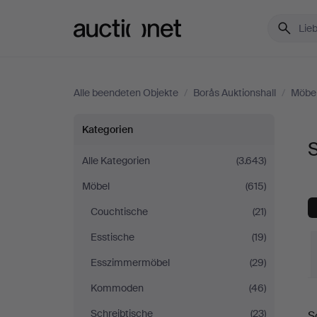
Auctionet.com
Alle beendeten Objekte
/
Borås Auktionshall
/
Möbe
Sonstiges
Kategorien
S
bei
Alle Kategorien
(3.643)
Möbel
(615)
Borås
Couchtische
(21)
Auktionshall
Esstische
(19)
Esszimmermöbel
(29)
Kommoden
(46)
E
Schreibtische
(23)
S