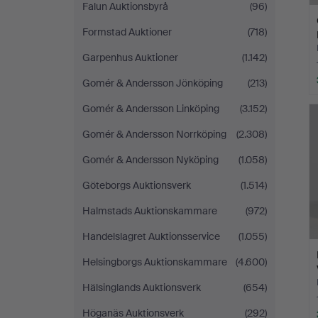
Falun Auktionsbyrå
(96)
Formstad Auktioner
(718)
Garpenhus Auktioner
(1.142)
Gomér & Andersson Jönköping
(213)
Gomér & Andersson Linköping
(3.152)
Gomér & Andersson Norrköping
(2.308)
Gomér & Andersson Nyköping
(1.058)
Göteborgs Auktionsverk
(1.514)
Halmstads Auktionskammare
(972)
Handelslagret Auktionsservice
(1.055)
Helsingborgs Auktionskammare
(4.600)
Hälsinglands Auktionsverk
(654)
Höganäs Auktionsverk
(292)