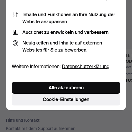
Inhalte und Funktionen an Ihre Nutzung der
Website anzupassen.
Auctionet zu entwickeln und verbessern.
Neuigkeiten und Inhalte auf externen
Websites für Sie zu bewerben.
NIRVAN RICHTER
NIRVAN RICHTER
FINITE
(geboren 1954).
(Geboren 1954).
PAGOD
Weitere Informationen:
Datenschutzerklärung
Kleiderschr…
Kleiderschr…
Stereo
Beendet 16. Mai 2026
Beendet 15. Mai 2026
Beendet
32 Gebote
44 Gebote
3 Gebot
2.554 USD
2.552 USD
1.581 
Alle akzeptieren
Cookie-Einstellungen
Fußzeilen-
Hilfe und Kontakt
Navigation
Kontakt mit dem Support aufnehmen