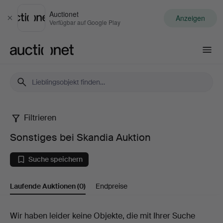
Auctionet
Anzeigen
Schließen
Verfügbar auf Google Play
Auctionet.com
Filtrieren
Sonstiges
Sonstiges bei Skandia Auktion
bei
Suche speichern
Skandia
Laufende Auktionen
(0)
Endpreise
Auktion
Laufende
Wir haben leider keine Objekte, die mit Ihrer Suche