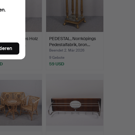
en.
T, vergoldetes Holz
PEDESTAL, Norrköpings
teinpaneelen…
Pedestalfabrik, bron…
tieren
t 9. Mär 2026
Beendet 2. Mär 2026
te
9 Gebote
SD
59 USD