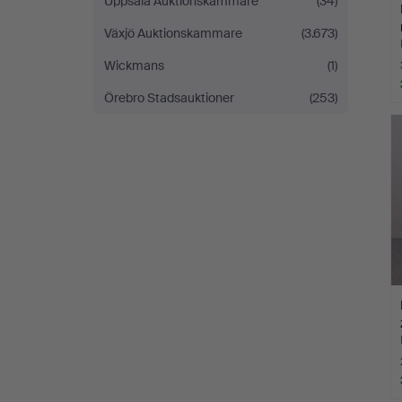
Uppsala Auktionskammare
(34)
Växjö Auktionskammare
(3.673)
Wickmans
(1)
Örebro Stadsauktioner
(253)