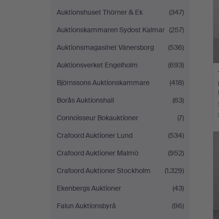
Auktionshuset Thörner & Ek
(347)
Auktionskammaren Sydost Kalmar
(257)
Auktionsmagasinet Vänersborg
(536)
Auktionsverket Engelholm
(693)
Björnssons Auktionskammare
(418)
Borås Auktionshall
(63)
Connoisseur Bokauktioner
(7)
Crafoord Auktioner Lund
(534)
Crafoord Auktioner Malmö
(952)
Crafoord Auktioner Stockholm
(1.329)
Ekenbergs Auktioner
(43)
Falun Auktionsbyrå
(96)