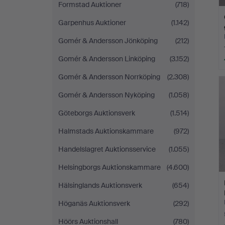
Formstad Auktioner
(718)
Garpenhus Auktioner
(1.142)
Gomér & Andersson Jönköping
(212)
Gomér & Andersson Linköping
(3.152)
Gomér & Andersson Norrköping
(2.308)
Gomér & Andersson Nyköping
(1.058)
Göteborgs Auktionsverk
(1.514)
Halmstads Auktionskammare
(972)
Handelslagret Auktionsservice
(1.055)
Helsingborgs Auktionskammare
(4.600)
Hälsinglands Auktionsverk
(654)
Höganäs Auktionsverk
(292)
Höörs Auktionshall
(780)