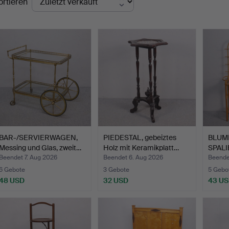
ortieren
BAR-/SERVIERWAGEN,
PIEDESTAL, gebeiztes
BLUM
Messing und Glas, zweit…
Holz mit Keramikplatt…
SPALI
Struk
Beendet 7. Aug 2026
Beendet 6. Aug 2026
Beende
6 Gebote
3 Gebote
5 Gebo
48 USD
32 USD
43 U