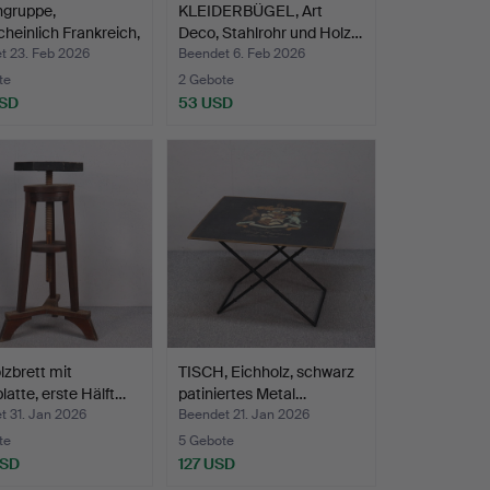
ngruppe,
KLEIDERBÜGEL, Art
heinlich Frankreich,
Deco, Stahlrohr und Holz…
t 23. Feb 2026
Beendet 6. Feb 2026
te
2 Gebote
USD
53 USD
lzbrett mit
TISCH, Eichholz, schwarz
latte, erste Hälft…
patiniertes Metal…
t 31. Jan 2026
Beendet 21. Jan 2026
te
5 Gebote
USD
127 USD