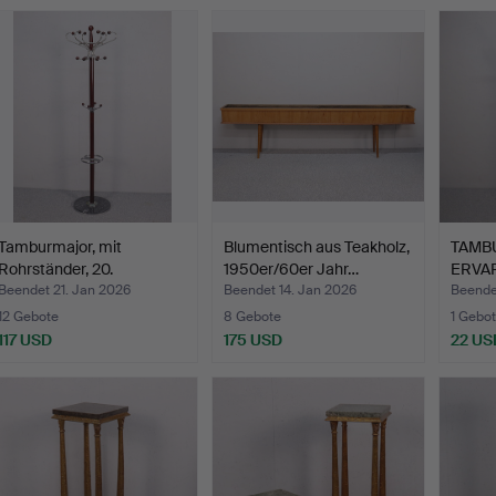
Tamburmajor, mit
Blumentisch aus Teakholz,
TAMB
Rohrständer, 20.
1950er/60er Jahr…
ERVAR
Jahrhund…
…
Beendet 21. Jan 2026
Beendet 14. Jan 2026
Beende
12 Gebote
8 Gebote
1 Gebot
117 USD
175 USD
22 US