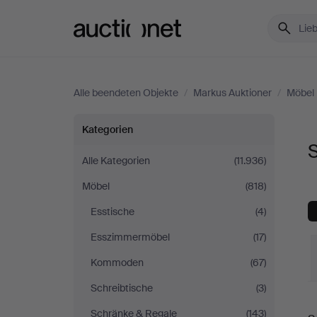
Auctionet.com
Alle beendeten Objekte
/
Markus Auktioner
/
Möbel
Sonstiges
Kategorien
S
bei
Alle Kategorien
(11.936)
Möbel
(818)
Markus
Esstische
(4)
Auktioner
Esszimmermöbel
(17)
Kommoden
(67)
Schreibtische
(3)
E
Schränke & Regale
(143)