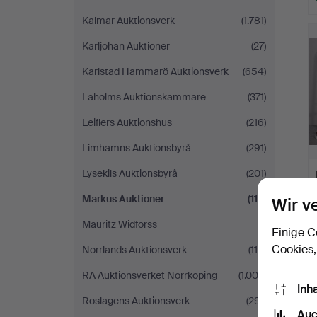
Kalmar Auktionsverk
(1.781)
Karljohan Auktioner
(27)
Karlstad Hammarö Auktionsverk
(654)
Laholms Auktionskammare
(371)
Leiflers Auktionshus
(216)
Limhamns Auktionsbyrå
(291)
Lysekils Auktionsbyrå
(201)
Markus Auktioner
(112)
Wir v
Mauritz Widforss
(1)
Einige C
Cookies,
Norrlands Auktionsverk
(115)
RA Auktionsverket Norrköping
(1.003)
Inh
Roslagens Auktionsverk
(291)
Auc