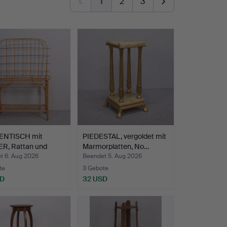
1
2
3
ENTISCH mit
PIEDESTAL, vergoldet mit
ER, Rattan und
Marmorplatten, No…
t…
t 6. Aug 2026
Beendet 5. Aug 2026
te
3 Gebote
SD
32 USD