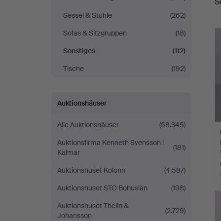
S
Sessel & Stühle
(262)
Sofas & Sitzgruppen
(18)
Sonstiges
(112)
Tische
(192)
Auktionshäuser
Alle Auktionshäuser
(58.345)
Auktionsfirma Kenneth Svensson i
(181)
Kalmar
Auktionshuset Kolonn
(4.587)
Auktionshuset STO Bohuslän
(198)
Auktionshuset Thelin &
(2.729)
Johansson