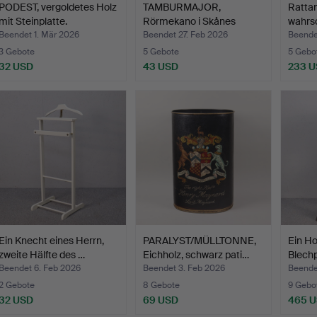
PODEST, vergoldetes Holz
TAMBURMAJOR,
Ratta
mit Steinplatte.
Rörmekano i Skånes
wahrsc
Fagerhult …
2…
Beendet 1. Mär 2026
Beendet 27. Feb 2026
Beende
3 Gebote
5 Gebote
5 Gebo
32 USD
43 USD
233 
Ein Knecht eines Herrn,
PARALYST/MÜLLTONNE,
Ein Ho
zweite Hälfte des …
Eichholz, schwarz pati…
Blechp
Beendet 6. Feb 2026
Beendet 3. Feb 2026
Beende
2 Gebote
8 Gebote
9 Gebo
32 USD
69 USD
465 