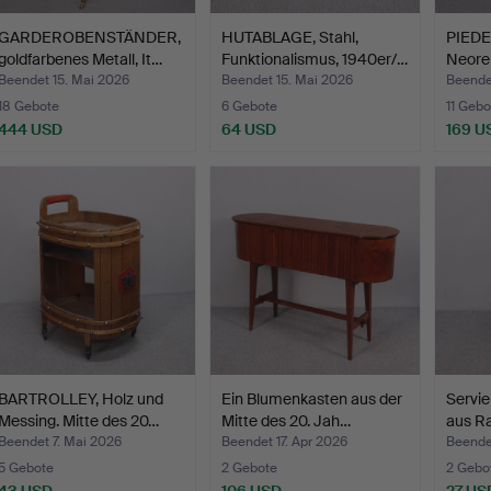
GARDEROBENSTÄNDER,
HUTABLAGE, Stahl,
PIEDE
goldfarbenes Metall, It…
Funktionalismus, 1940er/…
Neoren
Hä…
Beendet 15. Mai 2026
Beendet 15. Mai 2026
Beende
18 Gebote
6 Gebote
11 Gebo
444 USD
64 USD
169 U
BARTROLLEY, Holz und
Ein Blumenkasten aus der
Servie
Messing. Mitte des 20…
Mitte des 20. Jah…
aus Ra
Beendet 7. Mai 2026
Beendet 17. Apr 2026
Beendet
5 Gebote
2 Gebote
2 Gebo
43 USD
106 USD
27 US