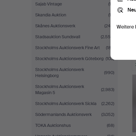
Sajab Vintage
(12)
Neu
Skandia Auktion
(13)
Skånes Auktionsverk
(245)
Weitere 
Stadsauktion Sundsvall
(2.555)
Stockholms Auktionsverk Fine Art
(187)
Stockholms Auktionsverk Göteborg
(103)
Stockholms Auktionsverk
(990)
Helsingborg
Stockholms Auktionsverk
(2.983)
Magasin 5
Stockholms Auktionsverk Sickla
(2.262)
Södermanlands Auktionsverk
(3.052)
TOKA Auktionshus
(68)