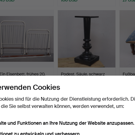
Ein Eisenbett, frühes 20.
Podest, Säule, schwarz
Fußban
Jahrhundert.
lackiertes Holz, 20…
franzö
erwenden Cookies
Beendet 3. Apr 2026
Beendet 30. Mär 2026
Beende
2 Gebote
6 Gebote
2 Gebo
ookies sind für die Nutzung der Dienstleistung erforderlich. D
53 USD
53 USD
27 US
 die Sie selbst verwalten können, werden verwendet, um:
alte und Funktionen an Ihre Nutzung der Website anzupassen.
tionet zu entwickeln und verbessern.