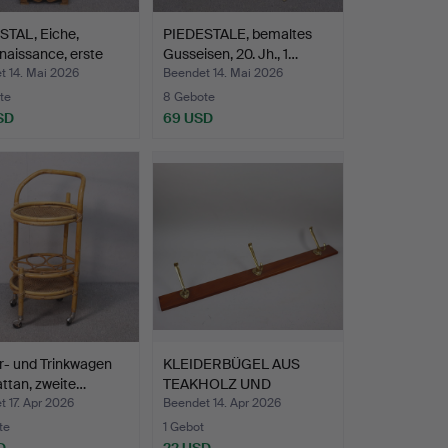
STAL, Eiche,
PIEDESTALE, bemaltes
aissance, erste
Gusseisen, 20. Jh., 1…
t 14. Mai 2026
Beendet 14. Mai 2026
te
8 Gebote
SD
69 USD
r- und Trinkwagen
KLEIDERBÜGEL AUS
ttan, zweite…
TEAKHOLZ UND
MESSING.
 17. Apr 2026
Beendet 14. Apr 2026
te
1 Gebot
D
22 USD