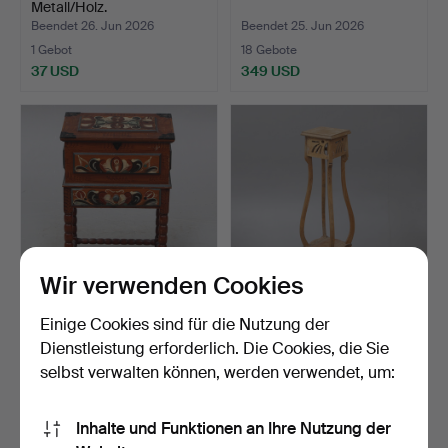
Metall/Holz.
Beendet 26. Jun 2026
Beendet 25. Jun 2026
1 Gebot
18 Gebote
37 USD
349 USD
Wir verwenden Cookies
NÄHKÄSTCHEN, auf
PIEDESTAL, Holz,
Einige Cookies sind für die Nutzung der
Gestell, bäuerlicher Stil…
Jugendstil,
Dienstleistung erforderlich. Die Cookies, die Sie
Jahrhundertwe…
Beendet 18. Jun 2026
Beendet 17. Jun 2026
selbst verwalten können, werden verwendet, um:
1 Gebot
1 Gebot
37 USD
37 USD
Inhalte und Funktionen an Ihre Nutzung der