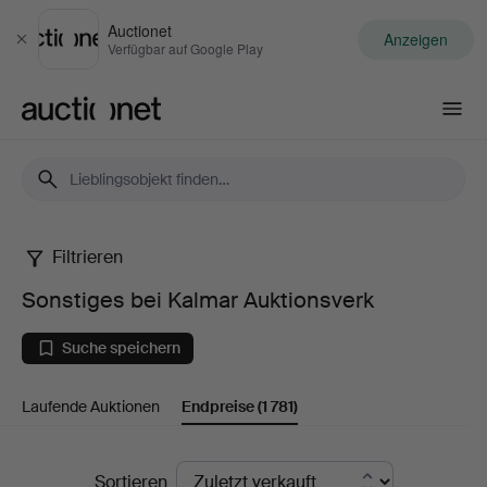
Auctionet
Anzeigen
Schließen
Verfügbar auf Google Play
Auctionet.com
Filtrieren
Sonstiges
Sonstiges bei Kalmar Auktionsverk
bei
Suche speichern
Kalmar
Laufende Auktionen
Endpreise
(1 781)
Auktionsverk
Endpreise
Sortieren