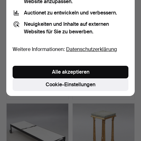
Website anzupassen.
Auctionet zu entwickeln und verbessern.
Neuigkeiten und Inhalte auf externen
Websites für Sie zu bewerben.
Weitere Informationen:
Datenschutzerklärung
GELDKASSETTE, Eisen,
SONNENLIEGE, Metall,
Alle akzeptieren
originalbemalt, 16./1…
verstellbar, mit Räde…
Beendet 10. Jun 2026
Beendet 10. Jun 2026
Cookie-Einstellungen
1 Gebot
8 Gebote
1.583 USD
90 USD
Ausgewähltes
Objekt