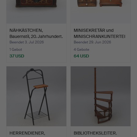
NÄHKÄSTCHEN,
MINISEKRETÄR und
Bauernstil, 20. Jahrhundert.
MINISCHRANKUNTERTEI
L, ant…
Beendet 3. Jul 2026
Beendet 29. Jun 2026
1 Gebot
4 Gebote
37 USD
64 USD
HERRENDIENER,
BIBLIOTHEKSLEITER.