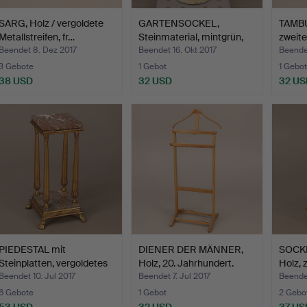
SARG, Holz / vergoldete
GARTENSOCKEL,
TAMBU
Metallstreifen, fr…
Steinmaterial, mintgrün,
zweite
Kin…
Beendet 8. Dez 2017
Beendet 16. Okt 2017
Beendet
3 Gebote
1 Gebot
1 Gebot
38 USD
32 USD
32 US
PIEDESTAL mit
DIENER DER MÄNNER,
SOCKE
Steinplatten, vergoldetes
Holz, 20. Jahrhundert.
Holz, 
Ho…
Beendet 10. Jul 2017
Beendet 7. Jul 2017
Beendet
6 Gebote
1 Gebot
2 Gebo
53 USD
32 USD
37 US