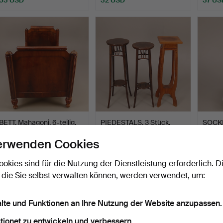
BETT, Mahagoni, 6-teilig,
PIEDESTALS, 3 Stück,
SOCKE
18./19. Jahrhund…
zwei aus Kiefer + ein…
Holz, 
erwenden Cookies
Beendet 1. Jun 2017
Beendet 16. Mai 2017
Beendet
1 Gebot
1 Gebot
6 Gebo
ookies sind für die Nutzung der Dienstleistung erforderlich. D
32 USD
32 USD
74 US
 die Sie selbst verwalten können, werden verwendet, um:
alte und Funktionen an Ihre Nutzung der Website anzupassen.
tionet zu entwickeln und verbessern.