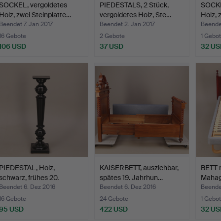
SOCKEL, vergoldetes
PIEDESTALS, 2 Stück,
SOCKE
Holz, zwei Steinplatte…
vergoldetes Holz, Ste…
Holz, 
Beendet 7. Jan 2017
Beendet 2. Jan 2017
Beendet
16 Gebote
2 Gebote
1 Gebot
106 USD
37 USD
32 US
PIEDESTAL, Holz,
KAISERBETT, ausziehbar,
BETT m
schwarz, frühes 20.
spätes 19. Jahrhun…
Mahag
Jahrh…
Beendet 6. Dez 2016
Beendet 6. Dez 2016
Beende
16 Gebote
24 Gebote
1 Gebot
95 USD
422 USD
32 US