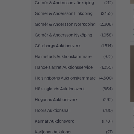
Gomér & Andersson Jönköping
(212)
Gomér & Andersson Linköping
(3.152)
Gomér & Andersson Norrköping
(2.308)
Gomér & Andersson Nyköping
(1.058)
Göteborgs Auktionsverk
(1.514)
Halmstads Auktionskammare
(972)
Handelslagret Auktionsservice
(1.055)
Helsingborgs Auktionskammare
(4.600)
Hälsinglands Auktionsverk
(654)
Höganäs Auktionsverk
(292)
Höörs Auktionshall
(780)
Kalmar Auktionsverk
(1.781)
Karljohan Auktioner
(27)