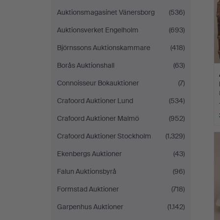
Auktionsmagasinet Vänersborg
(536)
Auktionsverket Engelholm
(693)
Björnssons Auktionskammare
(418)
Borås Auktionshall
(63)
Connoisseur Bokauktioner
(7)
Crafoord Auktioner Lund
(534)
Crafoord Auktioner Malmö
(952)
Crafoord Auktioner Stockholm
(1.329)
Ekenbergs Auktioner
(43)
Falun Auktionsbyrå
(96)
Formstad Auktioner
(718)
Garpenhus Auktioner
(1.142)