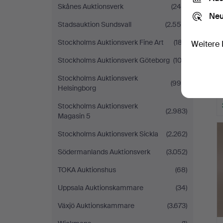
Skånes Auktionsverk
(245)
Neu
Stadsauktion Sundsvall
(2.555)
Stockholms Auktionsverk Fine Art
(187)
Weitere 
Stockholms Auktionsverk Göteborg
(103)
Stockholms Auktionsverk
(990)
Helsingborg
Stockholms Auktionsverk
(2.983)
Magasin 5
Stockholms Auktionsverk Sickla
(2.262)
Södermanlands Auktionsverk
(3.052)
TOKA Auktionshus
(68)
Uppsala Auktionskammare
(34)
Växjö Auktionskammare
(3.673)