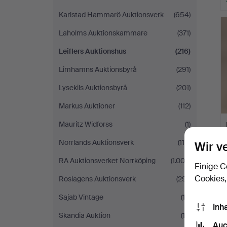
Karlstad Hammarö Auktionsverk
(654)
Laholms Auktionskammare
(371)
Leiflers Auktionshus
(216)
Limhamns Auktionsbyrå
(291)
Lysekils Auktionsbyrå
(201)
Markus Auktioner
(112)
Mauritz Widforss
(1)
Norrlands Auktionsverk
(115)
Wir v
RA Auktionsverket Norrköping
(1.003)
Einige C
Cookies,
Roslagens Auktionsverk
(291)
Sajab Vintage
(12)
Inh
Skandia Auktion
(13)
Auc