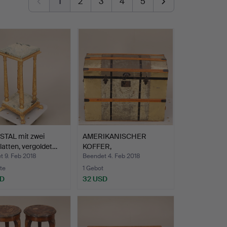
1
2
3
4
5
STAL mit zwei
AMERIKANISCHER
latten, vergoldet…
KOFFER,
Blech/Holzlatten/Ka…
t 9. Feb 2018
Beendet 4. Feb 2018
te
1 Gebot
SD
32 USD