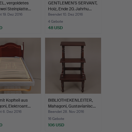
L, vergoldetes
GENTLEMEN'S SERVANT,
zwei Steinplatte…
Holz, Ende 20. Jahrhu…
 19. Dez 2016
Beendet 10. Dez 2016
4 Gebote
D
48 USD
it Kopfteil aus
BIBLIOTHEKENLEITER,
oni, Elektroant…
Mahagoni, Gustavianisc…
t 6. Dez 2016
Beendet 28. Nov 2016
16 Gebote
D
106 USD