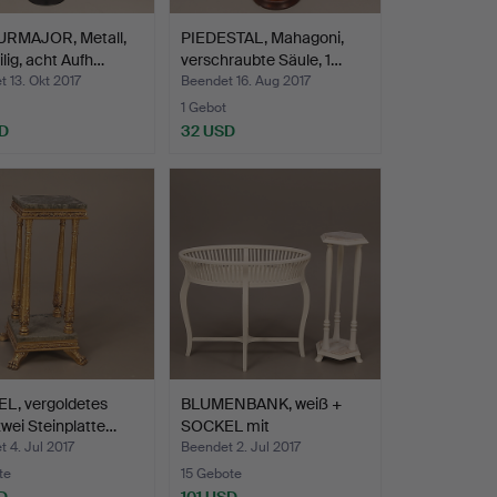
RMAJOR, Metall,
PIEDESTAL, Mahagoni,
ilig, acht Aufh…
verschraubte Säule, 1…
 13. Okt 2017
Beendet 16. Aug 2017
1 Gebot
D
32 USD
L, vergoldetes
BLUMENBANK, weiß +
zwei Steinplatte…
SOCKEL mit
Steinplatten…
 4. Jul 2017
Beendet 2. Jul 2017
te
15 Gebote
D
101 USD