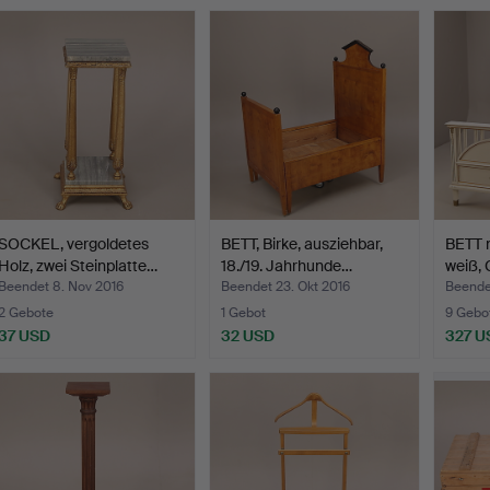
SOCKEL, vergoldetes
BETT, Birke, ausziehbar,
BETT 
Holz, zwei Steinplatte…
18./19. Jahrhunde…
weiß, 
Beendet 8. Nov 2016
Beendet 23. Okt 2016
Beendet
2 Gebote
1 Gebot
9 Gebo
37 USD
32 USD
327 U