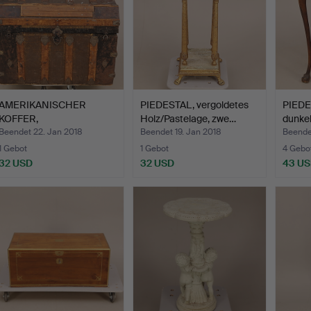
AMERIKANISCHER
PIEDESTAL, vergoldetes
PIEDES
KOFFER,
Holz/Pastelage, zwe…
dunke
Blech/Holzlatten/Le…
Beendet 22. Jan 2018
Beendet 19. Jan 2018
Beendet
1 Gebot
1 Gebot
4 Gebo
32 USD
32 USD
43 U