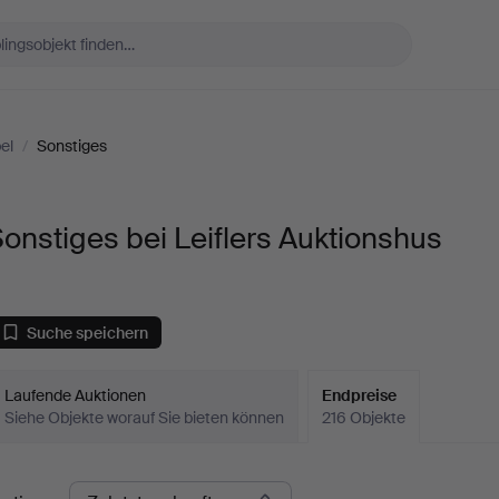
el
/
Sonstiges
onstiges bei Leiflers Auktionshus
Suche speichern
Laufende Auktionen
Endpreise
Siehe Objekte worauf Sie bieten können
216 Objekte
ndpreise