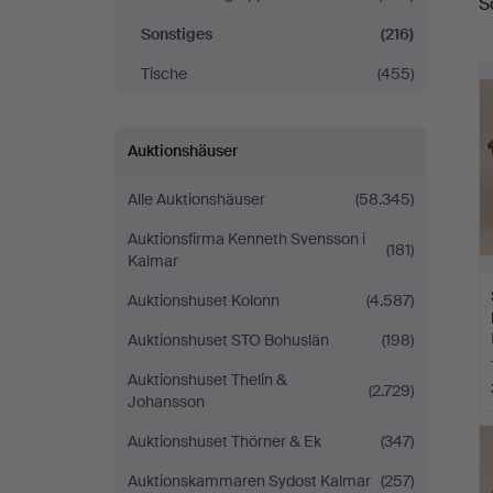
S
Sonstiges
(216)
Tische
(455)
Auktionshäuser
Alle Auktionshäuser
(58.345)
Auktionsfirma Kenneth Svensson i
(181)
Kalmar
Auktionshuset Kolonn
(4.587)
Auktionshuset STO Bohuslän
(198)
Auktionshuset Thelin &
(2.729)
Johansson
Auktionshuset Thörner & Ek
(347)
Auktionskammaren Sydost Kalmar
(257)