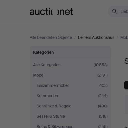
Auctionet.com
Alle beendeten Objekte
/
Leiflers Auktionshus
/
Möb
Sonstiges
Kategorien
S
bei
Alle Kategorien
(10.553)
Möbel
(2.191)
Leiflers
Esszimmermöbel
(102)
Auktionshus
Kommoden
(244)
Schränke & Regale
(400)
Sessel & Stühle
(518)
E
Sofas & Sitzgruppen
(255)