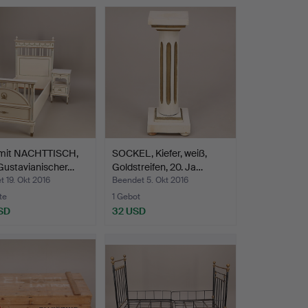
mit NACHTTISCH,
SOCKEL, Kiefer, weiß,
Gustavianischer…
Goldstreifen, 20. Ja…
 19. Okt 2016
Beendet 5. Okt 2016
te
1 Gebot
SD
32 USD