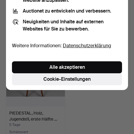
Website anzupassen.
Auctionet zu entwickeln und verbessern.
PIEDESTAL, Holz,
PIEDESTAL, Eiche, erste
spiralförmig gedrehte Säu…
Hälfte des 20. Jah…
Neuigkeiten und Inhalte auf externen
5 Tage
5 Tage
Websites für Sie zu bewerben.
Schätzwert
Schätzwert
85 USD
85 USD
Weitere Informationen:
Datenschutzerklärung
Alle akzeptieren
Cookie-Einstellungen
PIEDESTAL, Holz,
Jugendstil, erste Hälfte …
5 Tage
Schätzwert