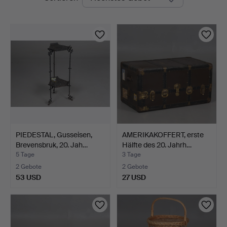
Auktionen
PIEDESTAL, Gusseisen,
AMERIKAKOFFERT, erste
Brevensbruk, 20. Jah…
Hälfte des 20. Jahrh…
5 Tage
3 Tage
2 Gebote
2 Gebote
53 USD
27 USD