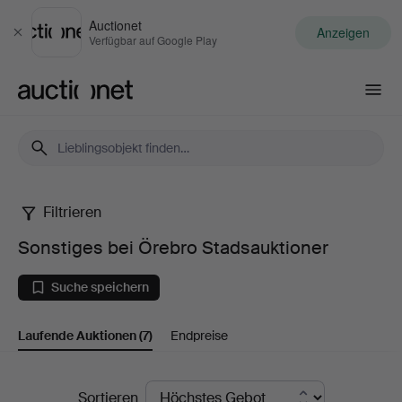
Auctionet
Anzeigen
Schließen
Verfügbar auf Google Play
Auctionet.com
Filtrieren
Sonstiges
Sonstiges bei Örebro Stadsauktioner
bei
Suche speichern
Örebro
Laufende Auktionen
(7)
Endpreise
Stadsauktioner
Laufende
Sortieren