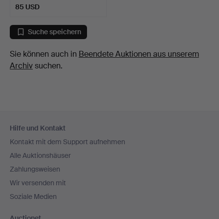
85 USD
Suche speichern
Sie können auch in
Beendete Auktionen aus unserem
Archiv
suchen.
Fußzeilen-
Hilfe und Kontakt
Navigation
Kontakt mit dem Support aufnehmen
Alle Auktionshäuser
Zahlungsweisen
Wir versenden mit
Soziale Medien
Auctionet