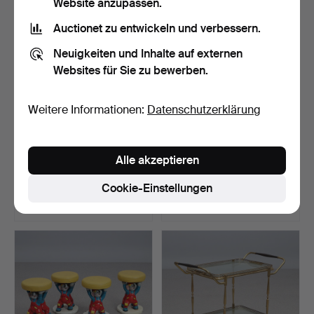
Website anzupassen.
Auctionet zu entwickeln und verbessern.
Neuigkeiten und Inhalte auf externen
Websites für Sie zu bewerben.
Weitere Informationen:
Datenschutzerklärung
PODESTE, EIN PAAR.
GAD, BANK MIT
Alle akzeptieren
marmor Anfang des 20. J…
SCHUBLADEN. Eiche mit
lederb…
Beendet 19. Feb 2026
Beendet 19. Feb 2026
Cookie-Einstellungen
12 Gebote
11 Gebote
647 USD
317 USD