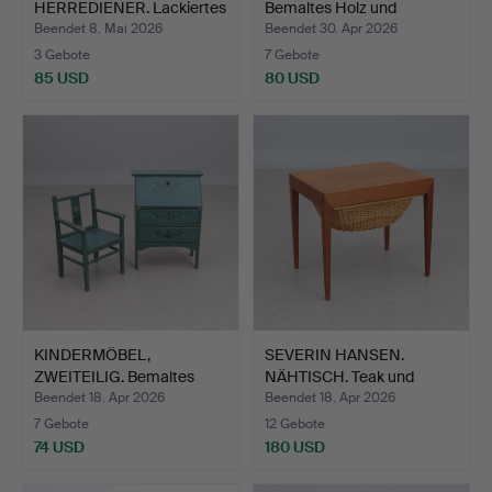
HERREDIENER. Lackiertes
Bemaltes Holz und
Meta…
geschmied…
Beendet 8. Mai 2026
Beendet 30. Apr 2026
3 Gebote
7 Gebote
85 USD
80 USD
KINDERMÖBEL,
SEVERIN HANSEN.
ZWEITEILIG. Bemaltes
NÄHTISCH. Teak und
Holz. 20…
Rattan.…
Beendet 18. Apr 2026
Beendet 18. Apr 2026
7 Gebote
12 Gebote
74 USD
180 USD