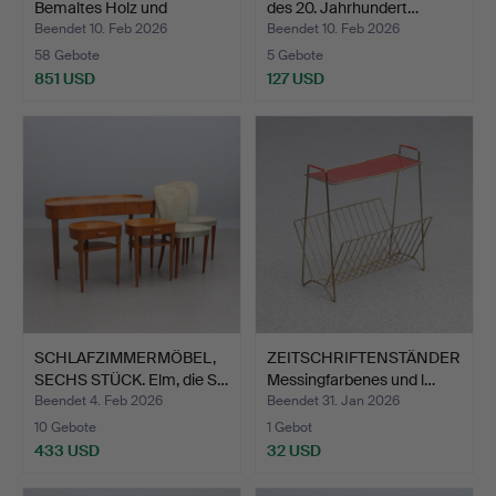
Bemaltes Holz und
des 20. Jahrhundert…
Leinwand…
Beendet 10. Feb 2026
Beendet 10. Feb 2026
58 Gebote
5 Gebote
851 USD
127 USD
SCHLAFZIMMERMÖBEL,
ZEITSCHRIFTENSTÄNDER
SECHS STÜCK. Elm, die S…
Messingfarbenes und l…
Beendet 4. Feb 2026
Beendet 31. Jan 2026
10 Gebote
1 Gebot
433 USD
32 USD