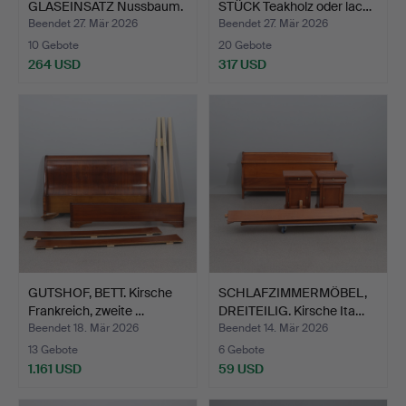
GLASEINSATZ Nussbaum.
STÜCK Teakholz oder lac…
Art…
Beendet 27. Mär 2026
Beendet 27. Mär 2026
10 Gebote
20 Gebote
264 USD
317 USD
GUTSHOF, BETT. Kirsche
SCHLAFZIMMERMÖBEL,
Frankreich, zweite …
DREITEILIG. Kirsche Ita…
Beendet 18. Mär 2026
Beendet 14. Mär 2026
13 Gebote
6 Gebote
1.161 USD
59 USD