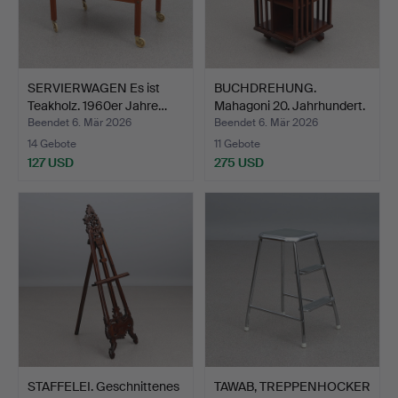
SERVIERWAGEN Es ist
BUCHDREHUNG.
Teakholz. 1960er Jahre…
Mahagoni 20. Jahrhundert.
Unm…
Beendet 6. Mär 2026
Beendet 6. Mär 2026
14 Gebote
11 Gebote
127 USD
275 USD
STAFFELEI. Geschnittenes
TAWAB, TREPPENHOCKER