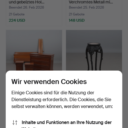
und gebeiztes Hol…
Verchromtes Metall mi…
Beendet 26. Feb 2026
Beendet 25. Feb 2026
21 Gebote
21 Gebote
224 USD
148 USD
Wir verwenden Cookies
SCHLAFZIMMERMÖBEL,
PODEST. Geschnittenes
Einige Cookies sind für die Nutzung der
VIERTEILIG. Kirsche Ita…
und bemaltes Holz mi…
Dienstleistung erforderlich. Die Cookies, die Sie
Beendet 24. Feb 2026
Beendet 21. Feb 2026
selbst verwalten können, werden verwendet, um:
2 Gebote
5 Gebote
106 USD
90 USD
Inhalte und Funktionen an Ihre Nutzung der