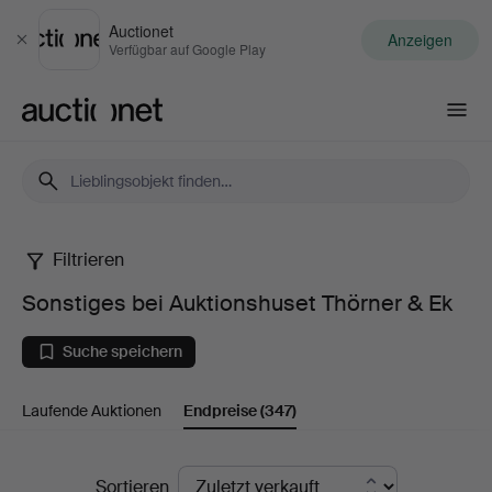
Auctionet
Anzeigen
Schließen
Verfügbar auf Google Play
Auctionet.com
Filtrieren
Sonstiges
Sonstiges bei Auktionshuset Thörner & Ek
bei
Suche speichern
Auktionshuset
Laufende Auktionen
Endpreise
(347)
Thörner
&
Endpreise
Sortieren