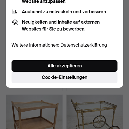
Website anzupassen.
Auctionet zu entwickeln und verbessern.
Neuigkeiten und Inhalte auf externen
Websites für Sie zu bewerben.
Weitere Informationen:
Datenschutzerklärung
Ein Paar gusseiserne
HERRBETJÄNT, FR
Alle akzeptieren
SPILTGALS, 20. Jahrhu…
Brevettato, Italien.
Beendet 13. Mai 2026
Beendet 3. Mai 2026
Cookie-Einstellungen
3 Gebote
8 Gebote
43 USD
74 USD