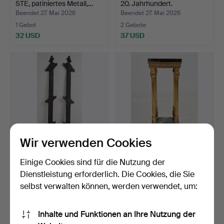
STE, patiniertes Metall,…
20. Jahrhundert.
Beendet 27. Mai 2026
Beendet 27. Mai 2026
1 Gebot
2 Gebote
32 USD
37 USD
Wir verwenden Cookies
DEKORELEMENT/GUSSFO
PIEDESTAL, Empire-Stil,
Einige Cookies sind für die Nutzung der
RMEN 2 Teile, Holz.
20. Jahrhundert.
Dienstleistung erforderlich. Die Cookies, die Sie
Beendet 26. Mai 2026
Beendet 22. Mai 2026
selbst verwalten können, werden verwendet, um:
1 Gebot
1 Gebot
32 USD
32 USD
Inhalte und Funktionen an Ihre Nutzung der