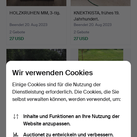
HOLZKRUHEN MM, 3-tlg.
KNEKTKISTA, frühes 19.
Jahrhundert.
Beendet 20. Aug 2023
Beendet 20. Aug 2023
2 Gebote
2 Gebote
27 USD
27 USD
Wir verwenden Cookies
Einige Cookies sind für die Nutzung der
Dienstleistung erforderlich. Die Cookies, die Sie
selbst verwalten können, werden verwendet, um:
Ein Menge , REGALE, 7-
AMERIKANISCHER
Inhalte und Funktionen an Ihre Nutzung der
teilig.
KOFFER, 19./20.
Website anzupassen.
Jahrhundert.
Beendet 20. Aug 2023
Beendet 20. Aug 2023
Auctionet zu entwickeln und verbessern.
2 Gebote
1 Gebot