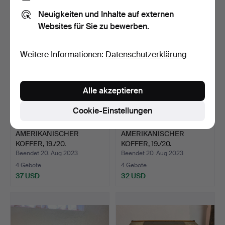
27 USD
22 USD
Neuigkeiten und Inhalte auf externen
Websites für Sie zu bewerben.
Weitere Informationen:
Datenschutzerklärung
Alle akzeptieren
Cookie-Einstellungen
AMERIKANISCHER
AMERIKANISCHER
KOFFER, 19./20.
KOFFER, 19./20.
Jahrhundert.
Jahrhundert.
Beendet 20. Aug 2023
Beendet 20. Aug 2023
4 Gebote
4 Gebote
37 USD
32 USD