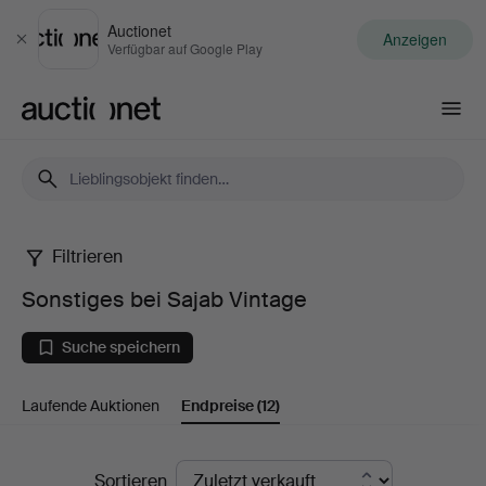
Auctionet
Anzeigen
Schließen
Verfügbar auf Google Play
Auctionet.com
Filtrieren
Sonstiges
Sonstiges bei Sajab Vintage
bei
Suche speichern
Sajab
Laufende Auktionen
Endpreise
(12)
Vintage
Endpreise
Sortieren