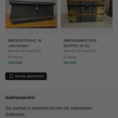
MATROSTRUHE, 19.
AMERIKANISCHER
Jahrhundert.
KOFFER, 19./20.
Jahrhundert.
Beendet 20. Aug 2023
Beendet 20. Aug 2023
16 Gebote
6 Gebote
102 USD
48 USD
Suche speichern
Auktionsarchiv
Sie suchen in unserem Archiv der beendeten
Auktionen.