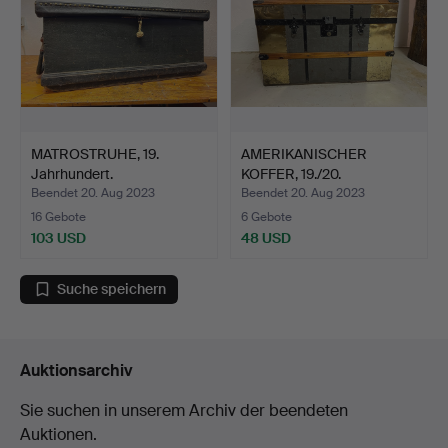
MATROSTRUHE, 19.
AMERIKANISCHER
Jahrhundert.
KOFFER, 19./20.
Jahrhundert.
Beendet 20. Aug 2023
Beendet 20. Aug 2023
16 Gebote
6 Gebote
103 USD
48 USD
Suche speichern
Auktionsarchiv
Sie suchen in unserem Archiv der beendeten
Auktionen.