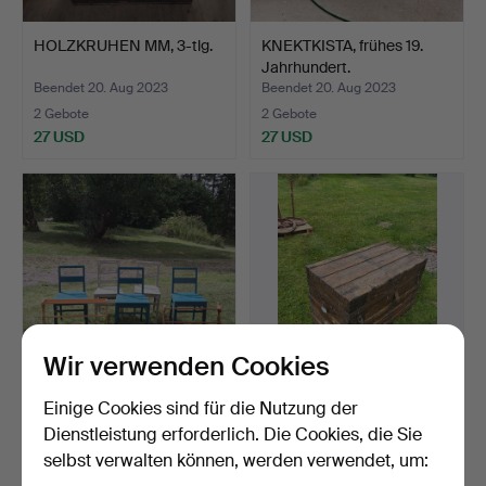
HOLZKRUHEN MM, 3-tlg.
KNEKTKISTA, frühes 19.
Jahrhundert.
Beendet 20. Aug 2023
Beendet 20. Aug 2023
2 Gebote
2 Gebote
27 USD
27 USD
Wir verwenden Cookies
Einige Cookies sind für die Nutzung der
Ein Menge , REGALE, 7-
AMERIKANISCHER
teilig.
KOFFER, 19./20.
Dienstleistung erforderlich. Die Cookies, die Sie
Jahrhundert.
Beendet 20. Aug 2023
Beendet 20. Aug 2023
selbst verwalten können, werden verwendet, um:
2 Gebote
1 Gebot