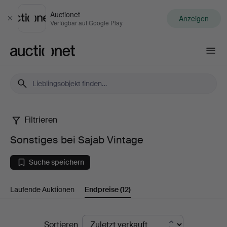
Auctionet
Anzeigen
Schließen
Verfügbar auf Google Play
Auctionet.com
Filtrieren
Sonstiges
Sonstiges bei Sajab Vintage
bei
Suche speichern
Sajab
Laufende Auktionen
Endpreise
(12)
Vintage
Endpreise
Sortieren