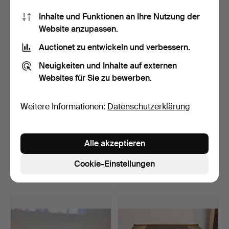
27 USD
22 USD
Inhalte und Funktionen an Ihre Nutzung der
Website anzupassen.
Auctionet zu entwickeln und verbessern.
Neuigkeiten und Inhalte auf externen
Websites für Sie zu bewerben.
Weitere Informationen:
Datenschutzerklärung
AMERIKANISCHER
AMERIKANISCHER
Alle akzeptieren
KOFFER, 19./20.
KOFFER, 19./20.
Jahrhundert.
Jahrhundert.
Beendet 20. Aug 2023
Beendet 20. Aug 2023
Cookie-Einstellungen
4 Gebote
4 Gebote
37 USD
32 USD