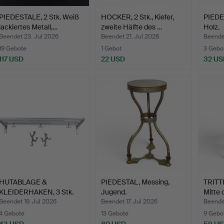
PIEDESTALE, 2 Stk. Weiß
HOCKER, 2 Stk., Kiefer,
PIEDES
lackiertes Metall,…
zweite Hälfte des …
Holz.
Beendet 23. Jul 2026
Beendet 21. Jul 2026
Beendet
19 Gebote
1 Gebot
3 Gebo
117 USD
22 USD
32 US
HUTABLAGE &
PIEDESTAL, Messing,
TRITT
KLEIDERHAKEN, 3 Stk.
Jugend.
Mitte 
"Essem-hy…
Beendet 19. Jul 2026
Beendet 17. Jul 2026
Beendet
4 Gebote
13 Gebote
9 Gebo
43 USD
80 USD
59 U