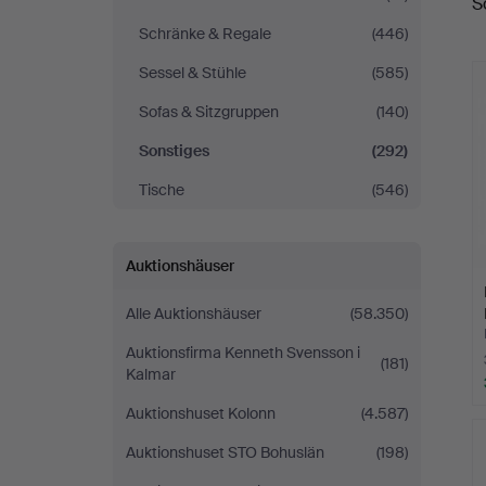
S
Schränke & Regale
(446)
Sessel & Stühle
(585)
Sofas & Sitzgruppen
(140)
Sonstiges
(292)
Tische
(546)
Auktionshäuser
Alle Auktionshäuser
(58.350)
Auktionsfirma Kenneth Svensson i
(181)
Kalmar
Auktionshuset Kolonn
(4.587)
Auktionshuset STO Bohuslän
(198)