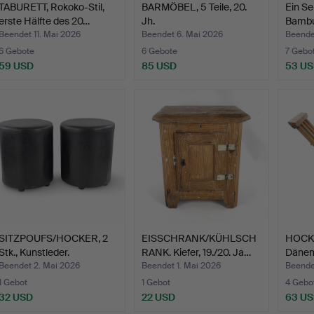
TABURETT, Rokoko-Stil,
BARMÖBEL, 5 Teile, 20.
Ein Se
erste Hälfte des 20…
Jh.
Bambus
Beendet 11. Mai 2026
Beendet 6. Mai 2026
Beende
6 Gebote
6 Gebote
7 Gebo
59 USD
85 USD
53 U
SITZPOUFS/HOCKER, 2
EISSCHRANK/KÜHLSCH
HOCKER
Stk., Kunstleder.
RANK. Kiefer, 19./20. Ja…
Dänem
Beendet 2. Mai 2026
Beendet 1. Mai 2026
Beende
1 Gebot
1 Gebot
4 Gebo
32 USD
22 USD
63 U