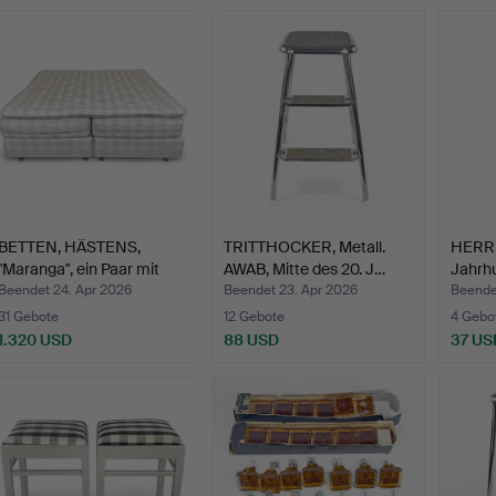
BETTEN, HÄSTENS,
TRITTHOCKER, Metall.
HERRB
"Maranga", ein Paar mit
AWAB, Mitte des 20. J…
Jahrhu
M…
Beendet 24. Apr 2026
Beendet 23. Apr 2026
Beende
31 Gebote
12 Gebote
4 Gebo
1.320 USD
88 USD
37 US