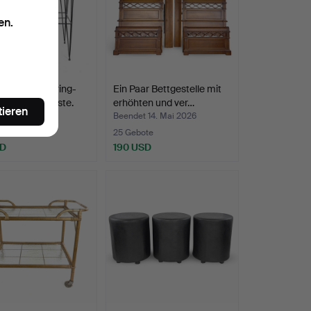
en.
NTISCH, String-
Ein Paar Bettgestelle mit
 mit Zuckerkiste.
erhöhten und ver…
tieren
t 20. Mai 2026
Beendet 14. Mai 2026
te
25 Gebote
SD
190 USD