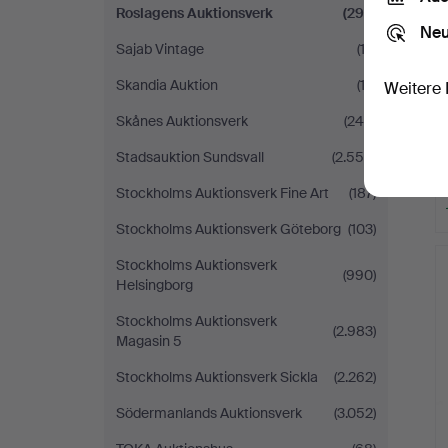
Roslagens Auktionsverk
(292)
Neu
Sajab Vintage
(12)
Skandia Auktion
(13)
Weitere 
Skånes Auktionsverk
(245)
Stadsauktion Sundsvall
(2.555)
Stockholms Auktionsverk Fine Art
(187)
Stockholms Auktionsverk Göteborg
(103)
Stockholms Auktionsverk
(990)
Helsingborg
Stockholms Auktionsverk
(2.983)
Magasin 5
Stockholms Auktionsverk Sickla
(2.262)
Södermanlands Auktionsverk
(3.052)