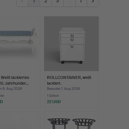
1
2
3
…
7
Weiß lackiertes
ROLLCONTAINER, weiß
20. Jahrhunder…
lackiert.
t 6. Aug 2026
Beendet 1. Aug 2026
ote
1 Gebot
SD
22 USD