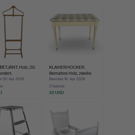
ETJÄNT. Holz, 20.
KLAVIERHOCKER.
ndert.
Bemaltes Holz, zweite
Hälft…
t 20. Apr 2026
Beendet 18. Apr 2026
te
3 Gebote
D
32 USD