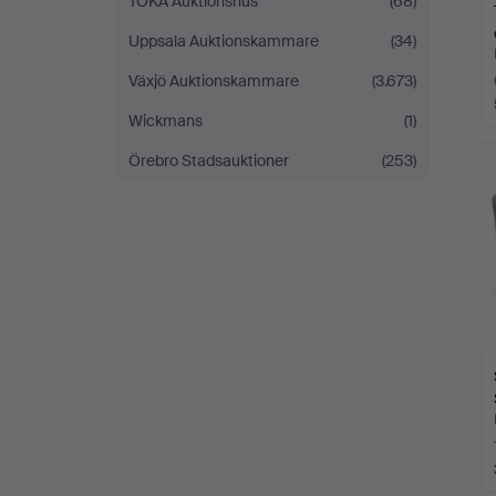
TOKA Auktionshus
(68)
Uppsala Auktionskammare
(34)
Växjö Auktionskammare
(3.673)
Wickmans
(1)
Örebro Stadsauktioner
(253)