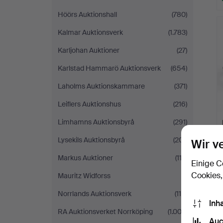
Höörs Auktionshall
(780)
Kalmar Auktionsverk
(1.783)
Karljohan Auktioner
(27)
Karlstad Hammarö Auktionsverk
(654)
Laholms Auktionskammare
(371)
Leiflers Auktionshus
(216)
Limhamns Auktionsbyrå
(291)
Lysekils Auktionsbyrå
(201)
Wir v
Markus Auktioner
(112)
Einige C
Cookies,
Mauritz Widforss
(1)
Norrlands Auktionsverk
(115)
Inh
RA Auktionsverket Norrköping
(1.003)
Auc