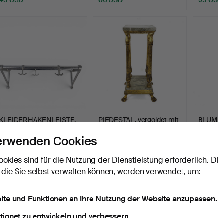
KLEIDERHAKENLEISTE,
PIEDESTAL, vergoldet mit
BLUM
Metall.
Steinplatten, 20.…
String
erwenden Cookies
Kun…
Beendet 16. Jul 2026
Beendet 15. Jul 2026
Beende
6 Gebote
2 Gebote
2 Gebo
ookies sind für die Nutzung der Dienstleistung erforderlich. D
53 USD
27 USD
27 US
 die Sie selbst verwalten können, werden verwendet, um:
alte und Funktionen an Ihre Nutzung der Website anzupassen.
tionet zu entwickeln und verbessern.