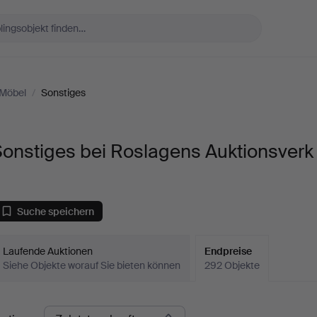
Möbel
/
Sonstiges
onstiges bei Roslagens Auktionsverk
Suche speichern
Laufende Auktionen
Endpreise
Siehe Objekte worauf Sie bieten können
292 Objekte
ndpreise