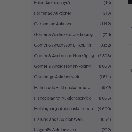
Falun Auktionsbyrå
(96)
Formstad Auktioner
(718)
Garpenhus Auktioner
(1.142)
Gomér & Andersson Jönköping
(213)
Gomér & Andersson Linköping
(3.152)
Gomér & Andersson Norrköping
(2.308)
Gomér & Andersson Nyköping
(1.058)
Göteborgs Auktionsverk
(1.514)
Halmstads Auktionskammare
(972)
Handelslagret Auktionsservice
(1.055)
Helsingborgs Auktionskammare
(4.600)
Hälsinglands Auktionsverk
(654)
Höganäs Auktionsverk
(292)