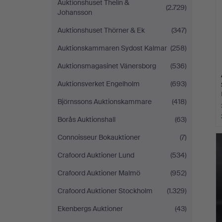
Auktionshuset Thelin &
(2.729)
Johansson
Auktionshuset Thörner & Ek
(347)
Auktionskammaren Sydost Kalmar
(258)
Auktionsmagasinet Vänersborg
(536)
Auktionsverket Engelholm
(693)
Björnssons Auktionskammare
(418)
Borås Auktionshall
(63)
Connoisseur Bokauktioner
(7)
Crafoord Auktioner Lund
(534)
Crafoord Auktioner Malmö
(952)
Crafoord Auktioner Stockholm
(1.329)
Ekenbergs Auktioner
(43)