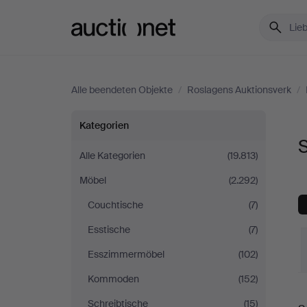
Auctionet.com
Alle beendeten Objekte
/
Roslagens Auktionsverk
/
Sonstiges
Kategorien
S
bei
Alle Kategorien
(19.813)
Möbel
(2.292)
Roslagens
Couchtische
(7)
Auktionsverk
Esstische
(7)
Esszimmermöbel
(102)
Kommoden
(152)
E
Schreibtische
(15)