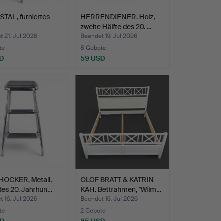
TAL, furniertes
HERRENDIENER. Holz,
zweite Hälfte des 20. …
 21. Jul 2026
Beendet 19. Jul 2026
te
8 Gebote
D
59 USD
HOCKER, Metall,
OLOF BRATT & KATRIN
des 20. Jahrhun…
KAH. Bettrahmen, "Wilm…
 16. Jul 2026
Beendet 16. Jul 2026
te
2 Gebote
SD
85 USD