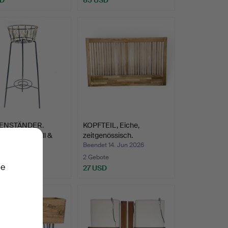
ENSTÄNDER.
KOPFTEIL, Eiche,
-Modell, Metall &
zeitgenössisch.
t 19. Jun 2026
Beendet 14. Jun 2026
te
2 Gebote
ie
D
27 USD