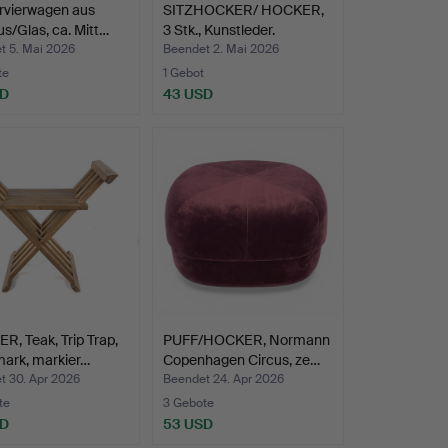
rvierwagen aus
SITZHOCKER/ HOCKER,
/Glas, ca. Mitt…
3 Stk., Kunstleder.
t 5. Mai 2026
Beendet 2. Mai 2026
te
1 Gebot
SD
43 USD
, Teak, Trip Trap,
PUFF/HOCKER, Normann
ark, markier…
Copenhagen Circus, ze…
t 30. Apr 2026
Beendet 24. Apr 2026
te
3 Gebote
SD
53 USD