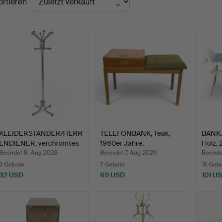
ortieren
KLEIDERSTÄNDER/HERR
TELEFONBANK, Teak,
BANK. 
ENDIENER, verchromtes
1960er Jahre.
Holz, 
M…
Beendet 8. Aug 2026
Beendet 7. Aug 2026
Beende
3 Gebote
7 Gebote
16 Geb
32 USD
69 USD
101 U