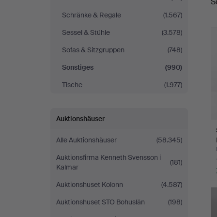
S
Schränke & Regale
(1.567)
Sessel & Stühle
(3.578)
Sofas & Sitzgruppen
(748)
Sonstiges
(990)
Tische
(1.977)
Auktionshäuser
Alle Auktionshäuser
(58.345)
Auktionsfirma Kenneth Svensson i
(181)
Kalmar
Auktionshuset Kolonn
(4.587)
Auktionshuset STO Bohuslän
(198)