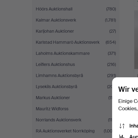
Höörs Auktionshall
(780)
Kalmar Auktionsverk
(1.781)
Karljohan Auktioner
(27)
Karlstad Hammarö Auktionsverk
(654)
Laholms Auktionskammare
(371)
Leiflers Auktionshus
(216)
Limhamns Auktionsbyrå
(291)
Lysekils Auktionsbyrå
(201)
Wir v
Markus Auktioner
(112)
Einige C
Cookies,
Mauritz Widforss
(1)
Norrlands Auktionsverk
(115)
Inh
RA Auktionsverket Norrköping
(1.003)
Auc