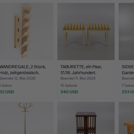
WANDREGALE, 2 Stück,
TABURETTE, ein Paar,
SIDS
Holz, zeitgenössisch.
17./18. Jahrhundert.
Garde
tre…
Beendet 12. Mai 2026
Beendet 11. Mai 2026
Beende
1 Gebot
10 Gebote
7 Gebo
32 USD
340 USD
233 