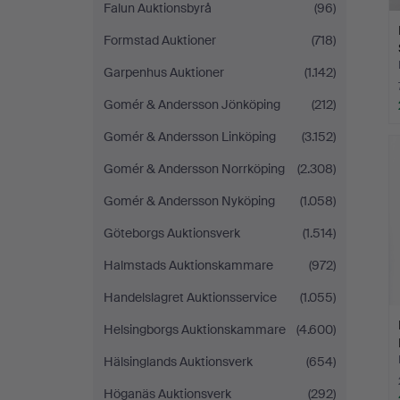
Falun Auktionsbyrå
(96)
Formstad Auktioner
(718)
Garpenhus Auktioner
(1.142)
Gomér & Andersson Jönköping
(212)
Gomér & Andersson Linköping
(3.152)
Gomér & Andersson Norrköping
(2.308)
Gomér & Andersson Nyköping
(1.058)
Göteborgs Auktionsverk
(1.514)
Halmstads Auktionskammare
(972)
Handelslagret Auktionsservice
(1.055)
Helsingborgs Auktionskammare
(4.600)
Hälsinglands Auktionsverk
(654)
Höganäs Auktionsverk
(292)