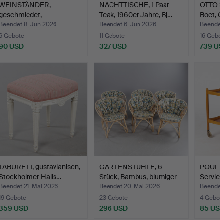
WEINSTÄNDER,
NACHTTISCHE, 1 Paar
OTTO 
geschmiedet,
Teak, 1960er Jahre, Bj…
Boet,
möglicherweise F…
Beendet 8. Jun 2026
Beendet 6. Jun 2026
Beende
6 Gebote
11 Gebote
16 Geb
90 USD
327 USD
739 U
TABURETT, gustavianisch,
GARTENSTÜHLE, 6
POUL
Stockholmer Halls…
Stück, Bambus, blumiger
Servie
Be…
…
Beendet 21. Mai 2026
Beendet 20. Mai 2026
Beende
19 Gebote
23 Gebote
4 Gebo
359 USD
296 USD
85 U