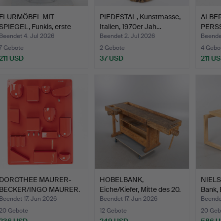
FLURMÖBEL MIT
PIEDESTAL, Kunstmasse,
ALBE
SPIEGEL, Funkis, erste
Italien, 1970er Jah…
PERSS
Hälft…
Tinte
Beendet 4. Jul 2026
Beendet 2. Jul 2026
Beende
7 Gebote
2 Gebote
4 Gebo
211 USD
37 USD
211 U
DOROTHEE MAURER-
HOBELBANK,
NIELS 
BECKER/INGO MAURER.
Eiche/Kiefer, Mitte des 20.
Bank, 
"UtenS…
Jah…
Beendet 17. Jun 2026
Beendet 17. Jun 2026
Beende
20 Gebote
12 Gebote
20 Geb
236 USD
249 USD
586 