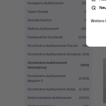
Roslagens Auktionsverk
(291)
Neu
Sajab Vintage
(12)
Skandia Auktion
(13)
Weitere 
Skånes Auktionsverk
(245)
Stadsauktion Sundsvall
(2.555)
Stockholms Auktionsverk Fine Art
(187)
Stockholms Auktionsverk Göteborg
(103)
Stockholms Auktionsverk
(990)
Helsingborg
Stockholms Auktionsverk
(2.983)
Magasin 5
Stockholms Auktionsverk Sickla
(2.262)
Södermanlands Auktionsverk
(3.052)