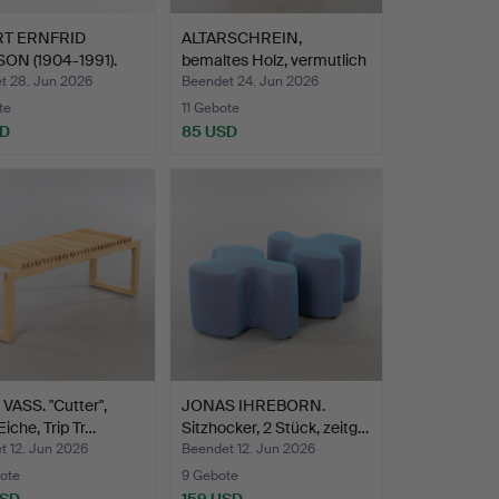
RT ERNFRID
ALTARSCHREIN,
ON (1904-1991).
bemaltes Holz, vermutlich
n…
Sü…
t 28. Jun 2026
Beendet 24. Jun 2026
te
11 Gebote
SD
85 USD
VASS. "Cutter",
JONAS IHREBORN.
Eiche, Trip Tr…
Sitzhocker, 2 Stück, zeitg…
t 12. Jun 2026
Beendet 12. Jun 2026
ote
9 Gebote
USD
159 USD