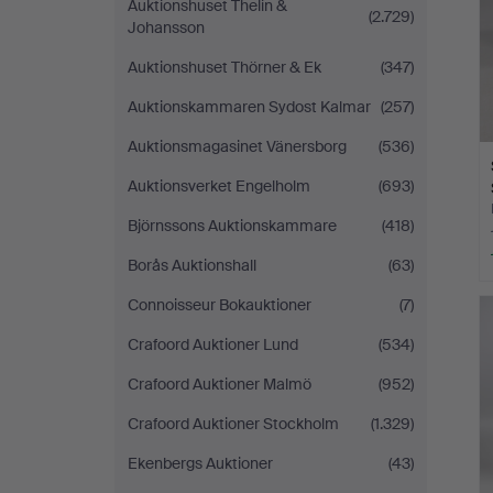
Auktionshuset Thelin &
(2.729)
Johansson
Auktionshuset Thörner & Ek
(347)
Auktionskammaren Sydost Kalmar
(257)
Auktionsmagasinet Vänersborg
(536)
Auktionsverket Engelholm
(693)
Björnssons Auktionskammare
(418)
Borås Auktionshall
(63)
Connoisseur Bokauktioner
(7)
Crafoord Auktioner Lund
(534)
Crafoord Auktioner Malmö
(952)
Crafoord Auktioner Stockholm
(1.329)
Ekenbergs Auktioner
(43)