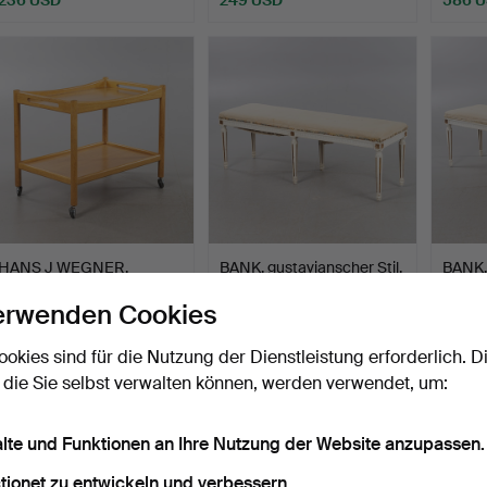
HANS J WEGNER.
BANK, gustavianscher Stil,
BANK,
Servierwagen auf Rollen
A.B Nordiska Ko…
Stil, 
erwenden Cookies
"AT…
Beendet 12. Jun 2026
Beendet 11. Jun 2026
Beendet
3 Gebote
18 Gebote
39 Geb
ookies sind für die Nutzung der Dienstleistung erforderlich. D
317 USD
639 USD
544 
 die Sie selbst verwalten können, werden verwendet, um:
alte und Funktionen an Ihre Nutzung der Website anzupassen.
tionet zu entwickeln und verbessern.