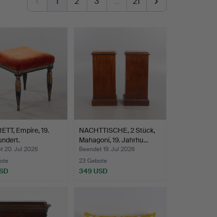
1
2
3
…
21
TT, Empire, 19.
NACHTTISCHE, 2 Stück,
ndert.
Mahagoni, 19. Jahrhu…
t 20. Jul 2026
Beendet 19. Jul 2026
ote
23 Gebote
USD
349 USD