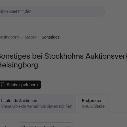
elsingborg
/
Möbel
/
Sonstiges
onstiges bei Stockholms Auktionsver
Helsingborg
Suche speichern
Laufende Auktionen
Endpreise
Siehe Objekte worauf Sie bieten können
990 Objekte
ndpreise