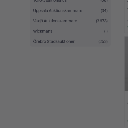
TOKA Auktionshus
(68)
Uppsala Auktionskammare
(34)
Växjö Auktionskammare
(3.673)
Wickmans
(1)
Örebro Stadsauktioner
(253)