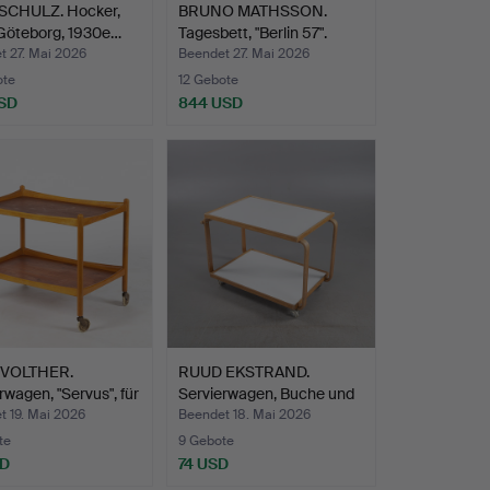
SCHULZ. Hocker,
BRUNO MATHSSON.
 Göteborg, 1930e…
Tagesbett, "Berlin 57".
t 27. Mai 2026
Beendet 27. Mai 2026
ote
12 Gebote
SD
844 USD
 VOLTHER.
RUUD EKSTRAND.
rwagen, "Servus", für
Servierwagen, Buche und
Lam…
t 19. Mai 2026
Beendet 18. Mai 2026
te
9 Gebote
SD
74 USD