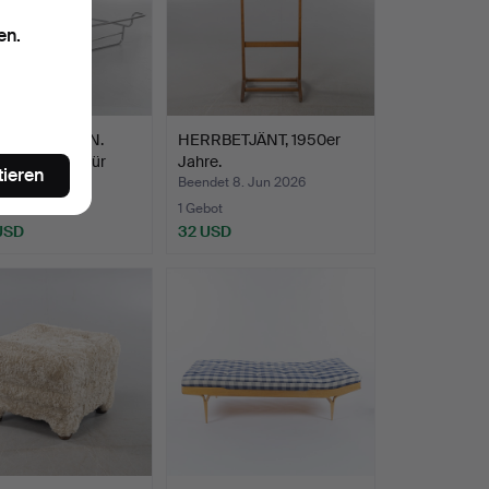
en.
O MATHSSON.
HERRBETJÄNT, 1950er
hmen, "Ulla", für
Jahre.
tieren
t 8. Jun 2026
Beendet 8. Jun 2026
ote
1 Gebot
 USD
32 USD