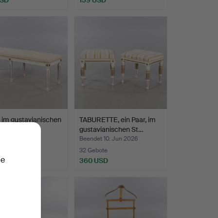
 im gustavianischen
TABURETTE, ein Paar, im
A.B Nordisk…
gustavianischen St…
 11. Jun 2026
Beendet 10. Jun 2026
ote
32 Gebote
ie
USD
360 USD