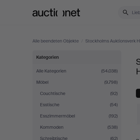
Auctionet.com
Alle beendeten Objekte
/
Stockholms Auktionsverk H
Sonstiges
Kategorien
S
bei
Alle Kategorien
(54.038)
Möbel
(9.798)
Stockholms
Couchtische
(92)
Auktionsverk
Esstische
(54)
Helsingborg
Esszimmermöbel
(192)
Kommoden
(538)
E
Schreibtische
(62)