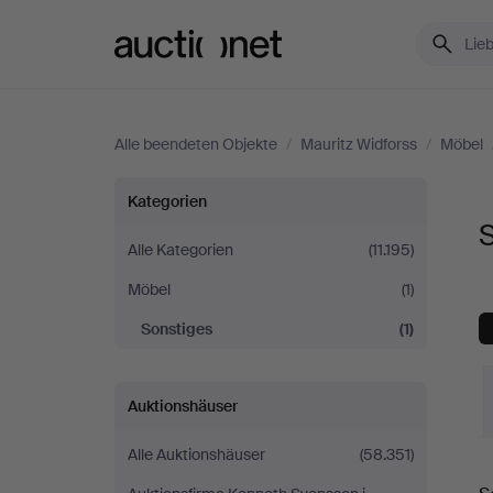
Auctionet.com
Alle beendeten Objekte
/
Mauritz Widforss
/
Möbel
Sonstiges
Kategorien
S
bei
Alle Kategorien
(11.195)
Möbel
(1)
Mauritz
Sonstiges
(1)
Widforss
Auktionshäuser
Alle Auktionshäuser
(58.351)
E