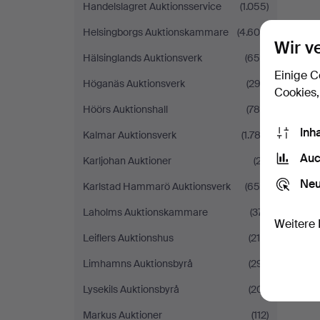
Handelslagret Auktionsservice
(1.055)
Helsingborgs Auktionskammare
(4.600)
Wir v
Hälsinglands Auktionsverk
(654)
Einige C
Höganäs Auktionsverk
(292)
Cookies,
Höörs Auktionshall
(780)
Inh
Kalmar Auktionsverk
(1.783)
Auc
Karljohan Auktioner
(27)
Neu
Karlstad Hammarö Auktionsverk
(654)
Laholms Auktionskammare
(371)
Weitere 
Leiflers Auktionshus
(216)
Limhamns Auktionsbyrå
(291)
Lysekils Auktionsbyrå
(201)
Markus Auktioner
(112)