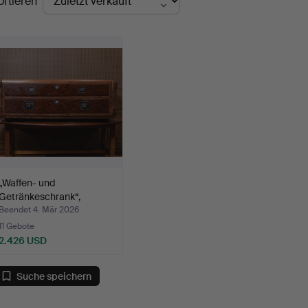
ortieren
„Waffen- und
Getränkeschrank“,
Balindore.
Beendet 4. Mär 2026
11 Gebote
2.426 USD
Suche speichern