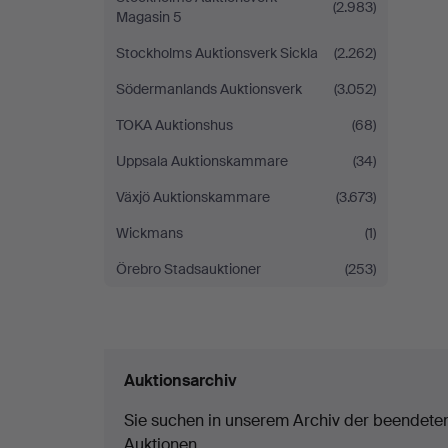
(2.983)
Magasin 5
Stockholms Auktionsverk Sickla
(2.262)
Södermanlands Auktionsverk
(3.052)
TOKA Auktionshus
(68)
Uppsala Auktionskammare
(34)
Växjö Auktionskammare
(3.673)
Wickmans
(1)
Örebro Stadsauktioner
(253)
Auktionsarchiv
Sie suchen in unserem Archiv der beendete
Auktionen.