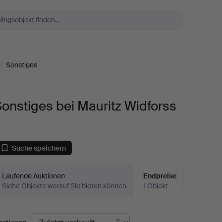
/
Sonstiges
onstiges bei Mauritz Widforss
Suche speichern
Laufende Auktionen
Endpreise
Siehe Objekte worauf Sie bieten können
1 Objekt
ndpreise