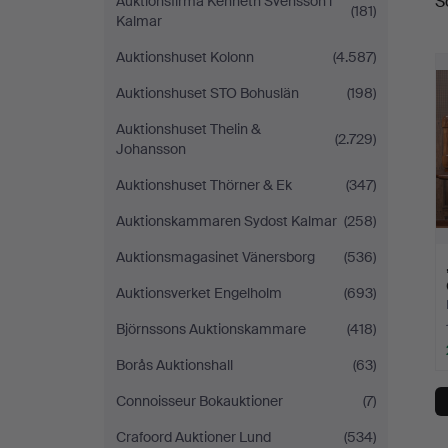
S
Auktionsfirma Kenneth Svensson i
(181)
Kalmar
Auktionshuset Kolonn
(4.587)
Auktionshuset STO Bohuslän
(198)
Auktionshuset Thelin &
(2.729)
Johansson
Auktionshuset Thörner & Ek
(347)
Auktionskammaren Sydost Kalmar
(258)
Auktionsmagasinet Vänersborg
(536)
Auktionsverket Engelholm
(693)
Björnssons Auktionskammare
(418)
Borås Auktionshall
(63)
Connoisseur Bokauktioner
(7)
Crafoord Auktioner Lund
(534)