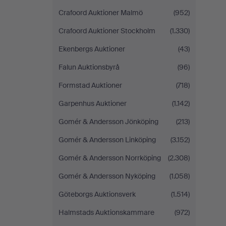
Crafoord Auktioner Malmö
(952)
Crafoord Auktioner Stockholm
(1.330)
Ekenbergs Auktioner
(43)
Falun Auktionsbyrå
(96)
Formstad Auktioner
(718)
Garpenhus Auktioner
(1.142)
Gomér & Andersson Jönköping
(213)
Gomér & Andersson Linköping
(3.152)
Gomér & Andersson Norrköping
(2.308)
Gomér & Andersson Nyköping
(1.058)
Göteborgs Auktionsverk
(1.514)
Halmstads Auktionskammare
(972)