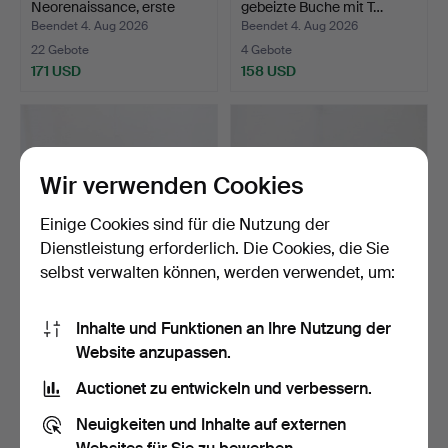
Neorenaissance, erste
gebeizte Buche mit T…
Hälfte des …
Beendet 4. Aug 2026
Beendet 4. Aug 2026
22 Gebote
4 Gebote
171 USD
158 USD
Wir verwenden Cookies
Einige Cookies sind für die Nutzung der
Dienstleistung erforderlich. Die Cookies, die Sie
selbst verwalten können, werden verwendet, um:
LAMPENTISCH, Swedish
PIEDESTAL, erste Hälfte
Inhalte und Funktionen an Ihre Nutzung der
Grace, 1930-1940er Ja…
des 20. Jahrhunder…
Website anzupassen.
Beendet 4. Aug 2026
Beendet 3. Aug 2026
5 Gebote
17 Gebote
Auctionet zu entwickeln und verbessern.
85 USD
400 USD
Neuigkeiten und Inhalte auf externen