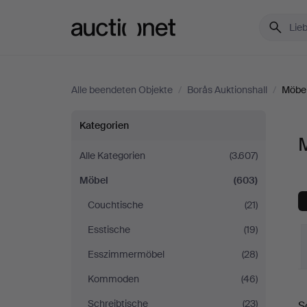
Auctionet.com
Alle beendeten Objekte
/
Borås Auktionshall
/
Möbe
Möbel
Kategorien
M
bei
Alle Kategorien
(3.607)
Möbel
(603)
Borås
Couchtische
(21)
Auktionshall
Esstische
(19)
Esszimmermöbel
(28)
Kommoden
(46)
E
Schreibtische
(23)
S