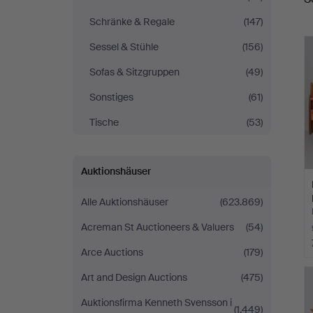
Schränke & Regale
(147)
Sessel & Stühle
(156)
Sofas & Sitzgruppen
(49)
Sonstiges
(61)
Tische
(53)
Auktionshäuser
Alle Auktionshäuser
(623.869)
Acreman St Auctioneers & Valuers
(54)
Arce Auctions
(179)
Art and Design Auctions
(475)
Auktionsfirma Kenneth Svensson i
(1.449)