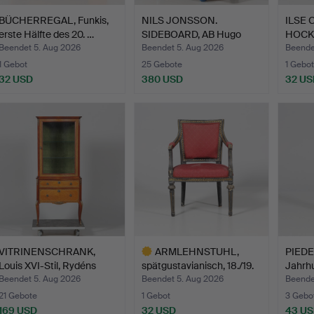
BÜCHERREGAL, Funkis,
NILS JONSSON.
ILSE 
erste Hälfte des 20. …
SIDEBOARD, AB Hugo
HOCKER
Troeds In…
…
Beendet 5. Aug 2026
Beendet 5. Aug 2026
Beende
1 Gebot
25 Gebote
1 Gebot
32 USD
380 USD
32 US
VITRINENSCHRANK,
ARMLEHNSTUHL,
PIEDES
Louis XVI-Stil, Rydéns
spätgustavianisch, 18./19.
Jahrhu
mö…
J…
Beendet 5. Aug 2026
Beendet 5. Aug 2026
Beende
21 Gebote
1 Gebot
3 Gebo
169 USD
32 USD
43 U