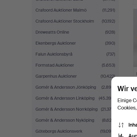
Crafoord Auktioner Malmö
(11.291)
Crafoord Auktioner Stockholm
(10.192)
Dreweatts Online
(928)
Ekenbergs Auktioner
(390)
Falun Auktionsbyrå
(737)
Formstad Auktioner
(5.653)
Garpenhus Auktioner
(10.422)
Wir v
Gomér & Andersson Jönköping
(2.899)
Gomér & Andersson Linköping
(45.390)
Einige C
Cookies,
Gomér & Andersson Norrköping
(21.375)
Gomér & Andersson Nyköping
(8.622)
Inh
Göteborgs Auktionsverk
(19.099)
Auc