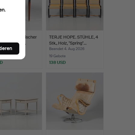
en.
STUHL, englischer
TERJE HOPE. STÜHLE, 4
20. Jahrhunde…
Stk., Holz, "Spring"…
tieren
t 4. Aug 2026
Beendet 4. Aug 2026
te
19 Gebote
SD
138 USD