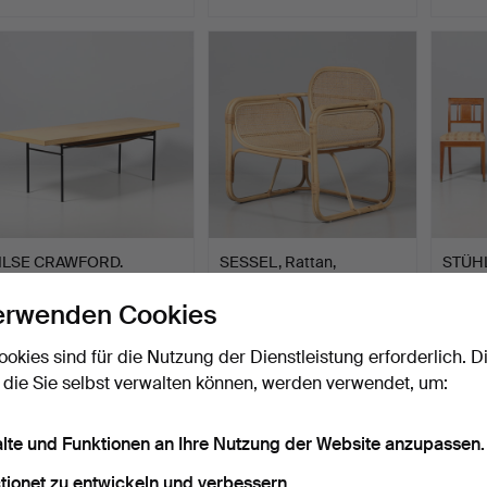
Ausgewähltes
Objekt
ILSE CRAWFORD.
SESSEL, Rattan,
STÜHL
ESSTISCH, "Sinnerlig",
zeitgenössisch.
Stil.
Ikea…
Beendet 5. Aug 2026
Beendet 5. Aug 2026
Beende
erwenden Cookies
18 Gebote
12 Gebote
1 Gebot
127 USD
74 USD
32 US
ookies sind für die Nutzung der Dienstleistung erforderlich. D
 die Sie selbst verwalten können, werden verwendet, um:
alte und Funktionen an Ihre Nutzung der Website anzupassen.
tionet zu entwickeln und verbessern.