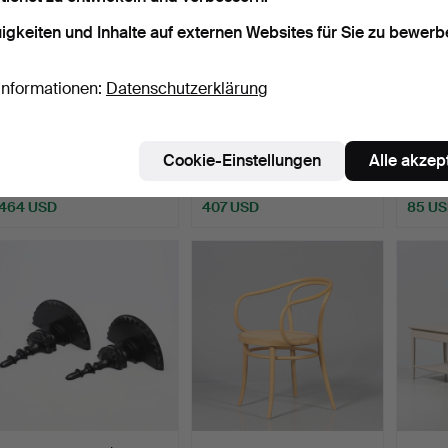
igkeiten und Inhalte auf externen Websites für Sie zu bewerb
Informationen:
Datenschutzerklärung
ILSE CRAWFORD. BANK,
NACHTTISCHE, ein Paar,
KLAPP
"Sinnerlig", Ikea, Ko…
bemalt, 20. Jahrhun…
Stil, 
Cookie-Einstellungen
Alle akzep
Beendet 5. Aug 2026
Beendet 4. Aug 2026
Beende
28 Gebote
40 Gebote
11 Gebo
464 USD
407 USD
85 U