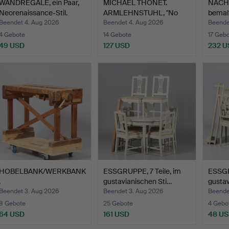
WANDREGALE, ein Paar,
MICHAEL THONET.
NACHT
Neorenaissance-Stil.
ARMLEHNSTUHL, "No
bemal
30", Ton.
Beendet 4. Aug 2026
Beendet 4. Aug 2026
Beende
4 Gebote
14 Gebote
17 Geb
49 USD
127 USD
232 U
HOBELBANK/WERKBANK
ESSGRUPPE, 7 Teile, im
ESSGR
.
gustavianischen Sti…
gustav
Beendet 3. Aug 2026
Beendet 3. Aug 2026
Beendet
8 Gebote
25 Gebote
4 Gebo
64 USD
161 USD
48 U