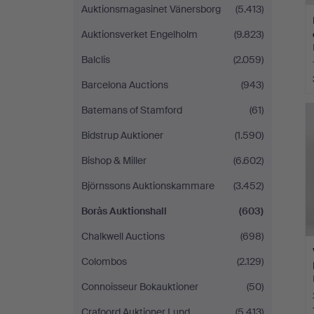
Auktionsmagasinet Vänersborg
(5.413)
Auktionsverket Engelholm
(9.823)
Balclis
(2.059)
Barcelona Auctions
(943)
Batemans of Stamford
(61)
Bidstrup Auktioner
(1.590)
Bishop & Miller
(6.602)
Björnssons Auktionskammare
(3.452)
Borås Auktionshall
(603)
Chalkwell Auctions
(698)
Colombos
(2.129)
Connoisseur Bokauktioner
(50)
Crafoord Auktioner Lund
(5.413)