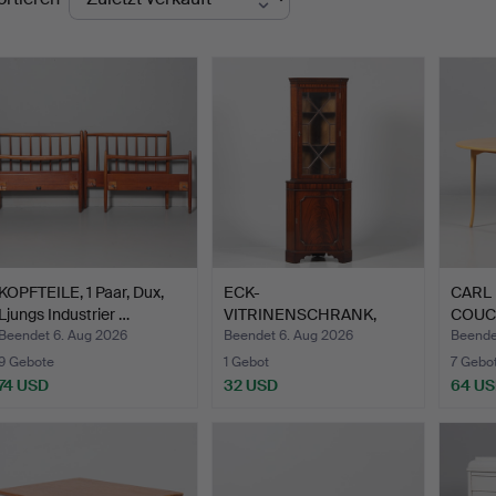
KOPFTEILE, 1 Paar, Dux,
ECK-
CARL
Ljungs Industrier …
VITRINENSCHRANK,
COUCH
England, 20. Jahrhund…
Beendet 6. Aug 2026
Beendet 6. Aug 2026
Beende
9 Gebote
1 Gebot
7 Gebo
74 USD
32 USD
64 U