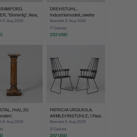
CRAWFORD.
DREHSTUHL,
, "Sinnerlig", Ikea,
Industriemodell, zweite
Hälfte …
t 5. Aug 2026
Beendet 5. Aug 2026
17 Gebote
D
232 USD
TAL, Holz, 20.
PATRICIA URQUIOLA.
ndert.
ARMLEHNSTÜHLE, 1 Paar,
…
t 5. Aug 2026
Beendet 5. Aug 2026
te
21 Gebote
SD
207 USD