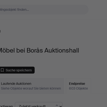
l
öbel bei Borås Auktionshall
Suche speichern
Laufende Auktionen
Endpreise
Siehe Objekte worauf Sie bieten können
603 Objekte
ndpreise
ortieren