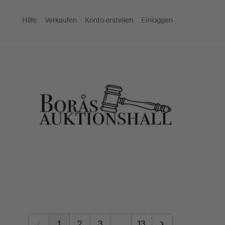
Hilfe
Verkaufen
Konto erstellen
Einloggen
1
2
3
…
13