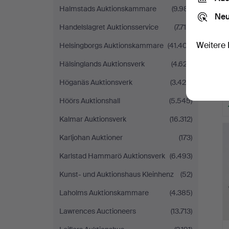
Halmstads Auktionskammare
(9.981)
Neu
Handelslagret Auktionsservice
(7.718)
Weitere 
Helsingborgs Auktionskammare
(41.407)
Hälsinglands Auktionsverk
(4.627)
Höganäs Auktionsverk
(3.420)
Höörs Auktionshall
(5.545)
Kalmar Auktionsverk
(16.312)
Karljohan Auktioner
(173)
Karlstad Hammarö Auktionsverk
(6.493)
Kunst- und Auktionshaus Kleinhenz
(52)
Laholms Auktionskammare
(4.385)
Lawrences Auctioneers
(13.713)