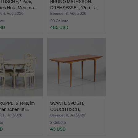
TISCHE, 1 Paar,
BRUNO MATHSSON.
tes Holz, Mersma…
DREHSESSEL, "Pernilla
Roto…
t 4. Aug 2026
Beendet 3. Aug 2026
ote
20 Gebote
SD
485 USD
UPPE, 5 Teile, im
SVANTE SKOGH.
ianischen Sti…
COUCHTISCH,
1950er/60er Jahr…
 11. Jul 2026
Beendet 11. Jul 2026
te
3 Gebote
SD
43 USD