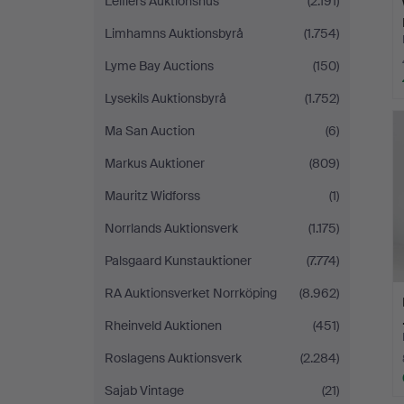
Leiflers Auktionshus
(2.191)
Limhamns Auktionsbyrå
(1.754)
Lyme Bay Auctions
(150)
Lysekils Auktionsbyrå
(1.752)
Ma San Auction
(6)
Markus Auktioner
(809)
Mauritz Widforss
(1)
Norrlands Auktionsverk
(1.175)
Palsgaard Kunstauktioner
(7.774)
RA Auktionsverket Norrköping
(8.962)
Rheinveld Auktionen
(451)
Roslagens Auktionsverk
(2.284)
Sajab Vintage
(21)