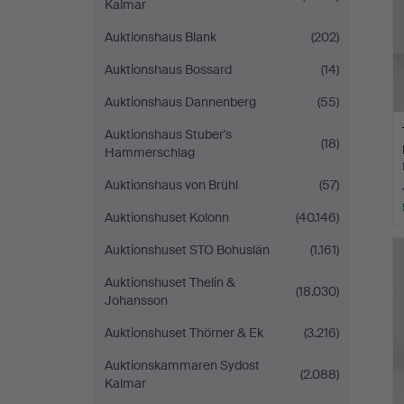
Kalmar
Auktionshaus Blank
(202)
Auktionshaus Bossard
(14)
Auktionshaus Dannenberg
(55)
Auktionshaus Stuber's
(18)
Hammerschlag
Auktionshaus von Brühl
(57)
Auktionshuset Kolonn
(40.146)
Auktionshuset STO Bohuslän
(1.161)
Auktionshuset Thelin &
(18.030)
Johansson
Auktionshuset Thörner & Ek
(3.216)
Auktionskammaren Sydost
(2.088)
Kalmar