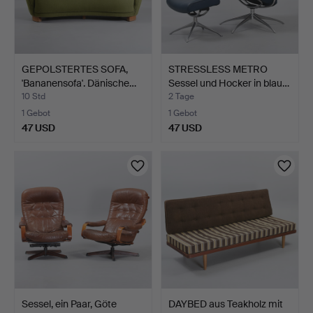
GEPOLSTERTES SOFA,
STRESSLESS METRO
'Bananensofa'. Dänische…
Sessel und Hocker in blau…
10 Std
2 Tage
1 Gebot
1 Gebot
47 USD
47 USD
Sessel, ein Paar, Göte
DAYBED aus Teakholz mit