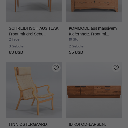
SCHREIBTISCH AUS TEAK.
KOMMODE aus massivem
Front mit drei Schu…
Kiefernholz. Front mi…
2 Tage
19 Std
3 Gebote
2 Gebote
63 USD
55 USD
FINN ØSTERGAARD.
IB KOFOD-LARSEN.