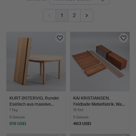
Auktionen
1
2
KURT ØSTERVIG. Runder
KAI KRISTIANSEN.
Esstisch aus massive…
Feldballe Møbelfabrik. Wa…
1 Tag
19 Std
6 Gebote
5 Gebote
619 USD
463 USD