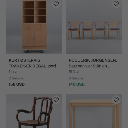
KURT ØSTERVIG.
POUL ERIK JØRGENSEN.
TRANEKÆR REGAL, zwei
Satz von vier Stühlen…
Regalm…
1 Tag
18 Std
2 Gebote
4 Gebote
158 USD
140 USD