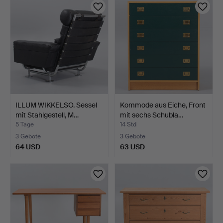
ILLUM WIKKELSO. Sessel
Kommode aus Eiche, Front
mit Stahlgestell, M…
mit sechs Schubla…
5 Tage
14 Std
3 Gebote
3 Gebote
64 USD
63 USD