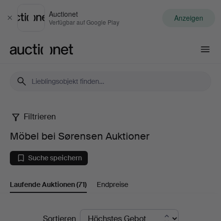
Auctionet
Anzeigen
Schließen
Verfügbar auf Google Play
Auctionet.com
Filtrieren
Möbel
Möbel bei Sørensen Auktioner
bei
Suche speichern
Sørensen
Laufende Auktionen
(71)
Endpreise
Auktioner
Laufende
Sortieren