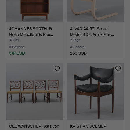
JOHANNES SORTH. Für
ALVAR AALTO. Sessel
Nexø Møbelfabrik. Frei…
Modell 406. Artek Finn…
18 Std
2 Tage
8 Gebote
4 Gebote
341 USD
263 USD
OLE WANSCHER. Satz von
KRISTIAN SOLMER