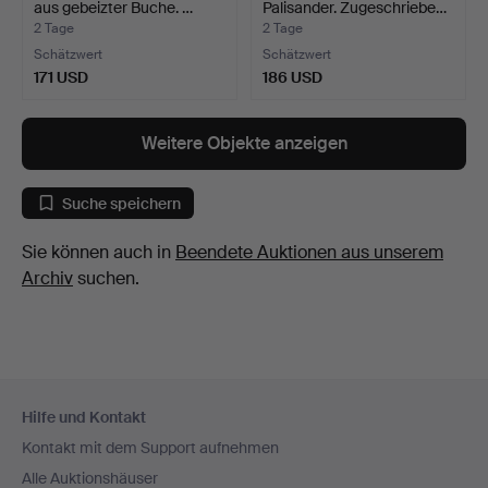
aus gebeizter Buche. …
Palisander. Zugeschriebe…
2 Tage
2 Tage
Schätzwert
Schätzwert
171 USD
186 USD
Weitere Objekte anzeigen
Suche speichern
Sie können auch in
Beendete Auktionen aus unserem
Archiv
suchen.
Fußzeilen-
Hilfe und Kontakt
Navigation
Kontakt mit dem Support aufnehmen
Alle Auktionshäuser