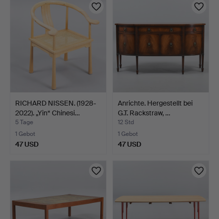
RICHARD NISSEN. (1928-
Anrichte. Hergestellt bei
2022). „Yin“ Chinesi…
G.T. Rackstraw, …
5 Tage
12 Std
1 Gebot
1 Gebot
47 USD
47 USD