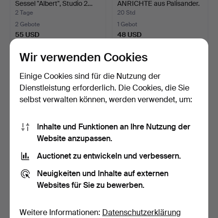
Sessel "Albert", Studio 2…
ANRICHTE aus Palisander.
…
2 Tage
20 Std
2 Gebote
1 Gebot
55 USD
48 USD
Wir verwenden Cookies
Einige Cookies sind für die Nutzung der
Dienstleistung erforderlich. Die Cookies, die Sie
selbst verwalten können, werden verwendet, um:
Inhalte und Funktionen an Ihre Nutzung der
Website anzupassen.
Auctionet zu entwickeln und verbessern.
DÄNISCHES
Schreibtisch / Zeichentisch
MÖBELDESIGN, Esstisch
aus Oregon Pin…
Neuigkeiten und Inhalte auf externen
aus Teakho…
20 Std
20 Std
Websites für Sie zu bewerben.
1 Gebot
1 Gebot
48 USD
47 USD
Weitere Informationen:
Datenschutzerklärung