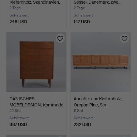
Kiefernholz, Skandinavien,
Sessel, Dänemark, zwe…
…
2 Tage
2 Tage
Schätzwert
Schätzwert
248 USD
147 USD
DÄNISCHES
Anrichte aus Kiefernholz,
MÖBELDESIGN. Kommode
Oregon Pine, Set…
aus Teakhol…
22 Std
11 Std
Schätzwert
Schätzwert
387 USD
232 USD