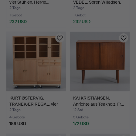
vier Stühlen. Herge…
VEDEL. Søren Willadsen.
Ar…
2 Tage
2 Tage
1 Gebot
1 Gebot
232 USD
232 USD
KURT ØSTERVIG.
KAI KRISTIANSEN.
TRANEKÆR REGAL, vier
Anrichte aus Teakholz, Fr…
Regalm…
2 Tage
12 Std
4 Gebote
5 Gebote
189 USD
172 USD