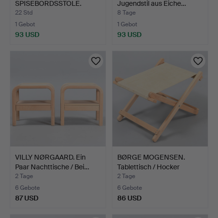
SPISEBORDSSTOLE.
Jugendstil aus Eiche…
Swedish Grace…
22 Std
8 Tage
1 Gebot
1 Gebot
93 USD
93 USD
VILLY NØRGAARD. Ein
BØRGE MOGENSEN.
Paar Nachttische / Bei…
Tablettisch / Hocker
Herge…
2 Tage
2 Tage
6 Gebote
6 Gebote
87 USD
86 USD