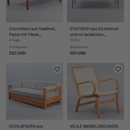
Couchtisch aus Teakholz,
ESSTISCH aus Eichenholz
Platte mit Fliese…
und rot lackiertem…
4 Tage
13 Std
Schätzwert
Schätzwert
232 USD
155 USD
SCHLAFSOFA aus
VEJLE MØBELSNEDKERI.