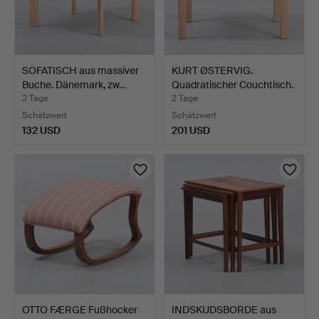
SOFATISCH aus massiver
KURT ØSTERVIG.
Buche. Dänemark, zw…
Quadratischer Couchtisch.
K…
2 Tage
2 Tage
Schätzwert
Schätzwert
132 USD
201 USD
OTTO FÆRGE Fußhocker
INDSKUDSBORDE aus