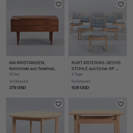
KAI KRISTIANSEN.
KURT ØSTERVIG. SECHS
Kommode aus Teakholz,
STÜHLE aus Eiche. KP …
Fro…
13 Std
2 Tage
Schätzwert
Schätzwert
279 USD
928 USD