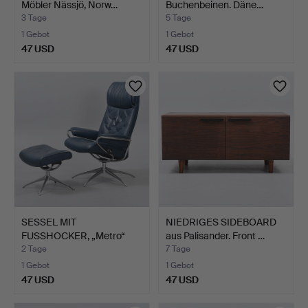
Möbler Nässjö, Norw…
Buchenbeinen. Däne…
3 Tage
5 Tage
1 Gebot
1 Gebot
47 USD
47 USD
SESSEL MIT
NIEDRIGES SIDEBOARD
FUSSHOCKER, „Metro“
aus Palisander. Front …
Stressless.…
2 Tage
7 Tage
1 Gebot
1 Gebot
47 USD
47 USD