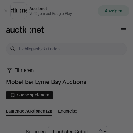
Auctionet
Anzeigen
Schließen
Verfügbar auf Google Play
Auctionet.com
Filtrieren
Möbel
Möbel bei Lyme Bay Auctions
bei
Suche speichern
Lyme
Laufende Auktionen
(21)
Endpreise
Bay
Auctions
Laufende
Sortieren