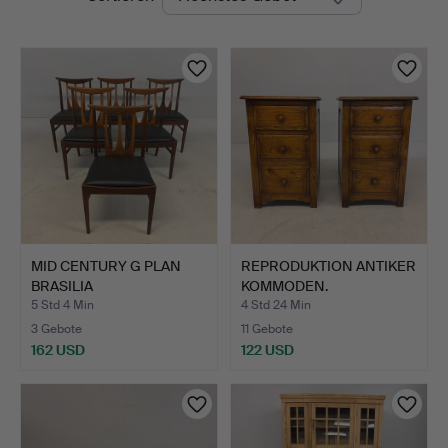
Auktionen
MID CENTURY G PLAN
REPRODUKTION ANTIKER
BRASILIA
KOMMODEN.
ESSZIMMERSTÜHL…
5 Std 4 Min
4 Std 24 Min
3 Gebote
11 Gebote
162 USD
122 USD