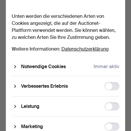
Back
Unten werden die verschiedenen Arten von
Cookies angezeigt, die auf der Auctionet-
Plattform verwendet werden. Sie können wählen,
zu welchen Arten Sie Ihre Zustimmung geben.
MODERNER SCHRANK
NACHTSCHRÄNKCHEN
Weitere Informationen:
Datenschutzerklärung
MIT SCHUBLADEN AUS
AUS KIEFER.
HELLEM…
4 Std 28 Min
4 Std 46 Min
1 Gebot
1 Gebot
Notwendige Cookies
Immer aktiv
27 USD
21 USD
Function
Verbessertes Erlebnis
storage
Statistic
Leistung
storage
Ad
Marketing