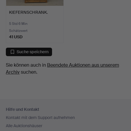
KIEFERNSCHRANK.
5 Std 6 Min
Schätzwert
41 USD
Suche speichern
Sie können auch in
Beendete Auktionen aus unserem
Archiv
suchen.
Fußzeilen-
Hilfe und Kontakt
Navigation
Kontakt mit dem Support aufnehmen
Alle Auktionshäuser