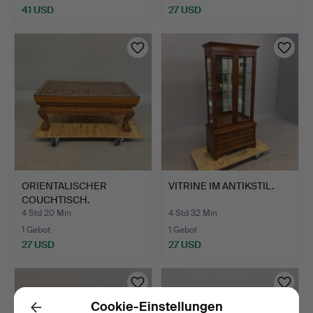
41 USD
27 USD
ORIENTALISCHER
VITRINE IM ANTIKSTIL.
COUCHTISCH.
4 Std 20 Min
4 Std 32 Min
1 Gebot
1 Gebot
27 USD
27 USD
Cookie-Einstellungen