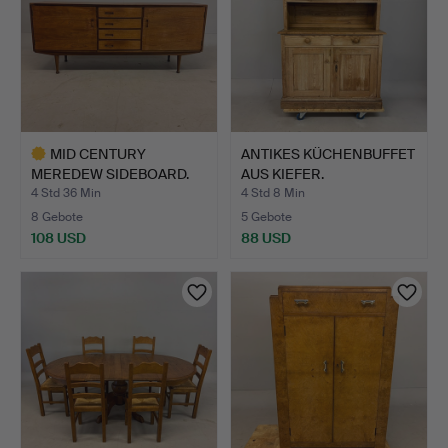
MID CENTURY
ANTIKES KÜCHENBUFFET
MEREDEW SIDEBOARD.
AUS KIEFER.
4 Std 36 Min
4 Std 8 Min
8 Gebote
5 Gebote
108 USD
88 USD
Ausgewähltes
Objekt