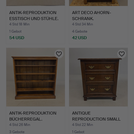
ANTIK-REPRODUKTION
ART DECO AHORN-
ESSTISCH UND STÜHLE.
SCHRANK.
4 Std 18 Min
4 Std 34 Min
1 Gebot
4 Gebote
54 USD
42 USD
ANTIK-REPRODUKTION
ANTIQUE
BÜCHERREGAL.
REPRODUCTION SMALL
CHEST OF DRAWER…
4 Std 26 Min
4 Std 22 Min
3 Gebote
1 Gebot