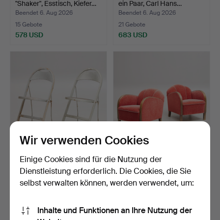
"Shaker", Esstisch, Kiefer…
ein Paar, Carl Hans…
Beendet 6. Aug 2026
Beendet 6. Aug 2026
15 Gebote
21 Gebote
578 USD
683 USD
Wir verwenden Cookies
UNO ÅHREN.
SESSEL, ein Paar, Funkis,
Einige Cookies sind für die Nutzung der
ZUGESCHRIEBEN.
1930er Jahre.
Dienstleistung erforderlich. Die Cookies, die Sie
Klappstühle, ein…
Beendet 6. Aug 2026
Beendet 6. Aug 2026
selbst verwalten können, werden verwendet, um:
18 Gebote
51 Gebote
142 USD
840 USD
Inhalte und Funktionen an Ihre Nutzung der