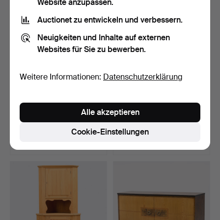
Website anzupassen.
Auctionet zu entwickeln und verbessern.
Neuigkeiten und Inhalte auf externen
Websites für Sie zu bewerben.
Weitere Informationen:
Datenschutzerklärung
BEISTELLTISCH/COUCHTI
SIDEBOARD,
Alle akzeptieren
SCH, Ferienhausmöbel,…
Ferienhausmöbel, Funkis,
1930er…
Beendet 6. Aug 2026
Beendet 6. Aug 2026
Cookie-Einstellungen
9 Gebote
10 Gebote
74 USD
163 USD