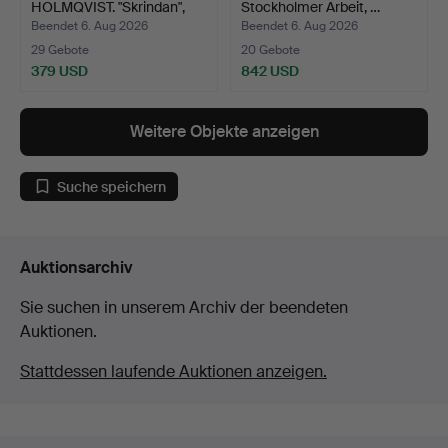
HOLMQVIST. "Skrindan",
Stockholmer Arbeit, …
Sess…
Beendet 6. Aug 2026
Beendet 6. Aug 2026
29 Gebote
20 Gebote
379 USD
842 USD
Weitere Objekte anzeigen
Suche speichern
Auktionsarchiv
Sie suchen in unserem Archiv der beendeten
Auktionen.
Stattdessen laufende Auktionen anzeigen.