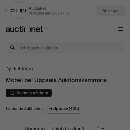
Auctionet
Anzeigen
Schließen
Verfügbar auf Google Play
Auctionet.com
Filtrieren
Möbel
Möbel bei Uppsala Auktionskammare
bei
Suche speichern
Uppsala
Laufende Auktionen
Endpreise
(405)
Auktionskammare
Endpreise
Sortieren