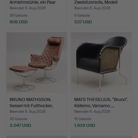
Armlehnstühle, ein Paar
Zweisitzersofa, Modell
"Va…
MH22…
Beendet 6. Aug 2026
Beendet 6. Aug 2026
39 Gebote
9 Gebote
806 USD
337 USD
BRUNO MATHSSON.
MATS THESELIUS. ”Bruno”.
Sessel mit Fußhocker,
Källemo, Värnamo …
"Jet…
Beendet 6. Aug 2026
Beendet 6. Aug 2026
35 Gebote
15 Gebote
3.047 USD
1.839 USD