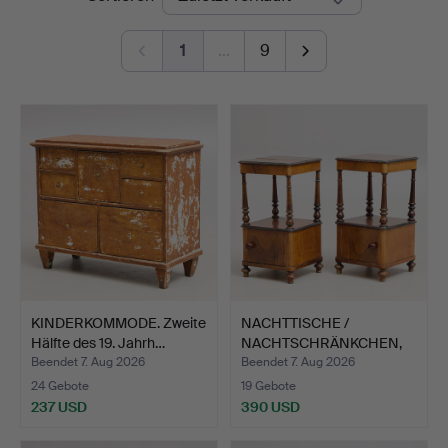
1
…
9
KINDERKOMMODE. Zweite
NACHTTISCHE /
Hälfte des 19. Jahrh…
NACHTSCHRÄNKCHEN,
ein Paar, …
Beendet 7. Aug 2026
Beendet 7. Aug 2026
24 Gebote
19 Gebote
237 USD
390 USD