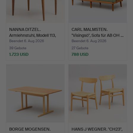
NANNA DITZEL.
CARL MALMSTEN.
Armlehnstuhl, Modell 113,
"Visingsö", Sofa für AB OH …
fü…
Beendet 6. Aug 2026
Beendet 6. Aug 2026
39 Gebote
27 Gebote
1.723 USD
788 USD
BORGE MOGENSEN.
HANS J WEGNER. "CH23",