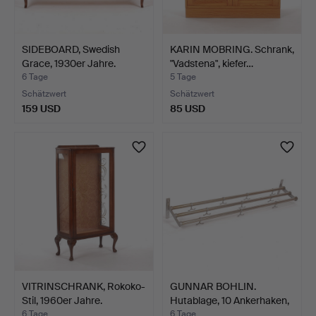
SIDEBOARD, Swedish
KARIN MOBRING. Schrank,
Grace, 1930er Jahre.
"Vadstena", kiefer…
6 Tage
5 Tage
Schätzwert
Schätzwert
159 USD
85 USD
VITRINSCHRANK, Rokoko-
GUNNAR BOHLIN.
Stil, 1960er Jahre.
Hutablage, 10 Ankerhaken,
"…
6 Tage
6 Tage