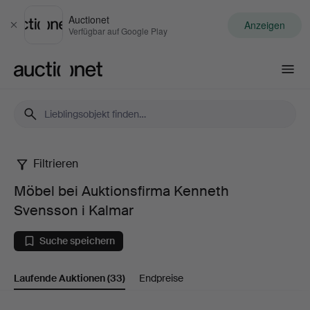
Auctionet
Anzeigen
Schließen
Verfügbar auf Google Play
Auctionet.com
Filtrieren
Möbel
Möbel bei Auktionsfirma Kenneth
bei
Svensson i Kalmar
Auktionsfirma
Suche speichern
Kenneth
Laufende Auktionen
(33)
Endpreise
Svensson