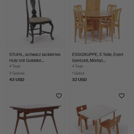
STUHL, schwarz lackiertes
ESSGRUPPE, 5 Teile, Evert
Holz mit Golddet…
Gentzell, Mörbyl…
4 Tage
4 Tage
3 Gebote
1 Gebot
43 USD
32 USD