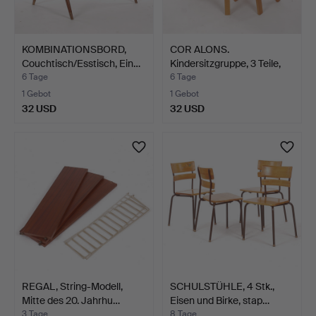
KOMBINATIONSBORD,
COR ALONS.
Couchtisch/Esstisch, Ein…
Kindersitzgruppe, 3 Teile,
Goud…
6 Tage
6 Tage
1 Gebot
1 Gebot
32 USD
32 USD
REGAL, String-Modell,
SCHULSTÜHLE, 4 Stk.,
Mitte des 20. Jahrhu…
Eisen und Birke, stap…
3 Tage
8 Tage