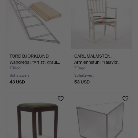
TORD BJÖRKLUND.
CARL MALMSTEN.
Wandregal, "Artist", graul…
Armlehnstuhl, "Talavid",
Wa…
7 Tage
7 Tage
Schätzwert
Schätzwert
43 USD
53 USD