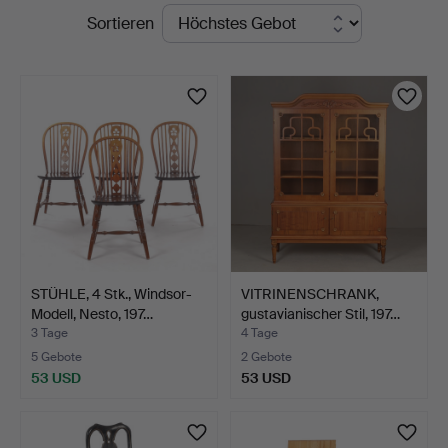
Laufende
Sortieren
i
Auktionen
Kalmar
STÜHLE, 4 Stk., Windsor-
VITRINENSCHRANK,
Modell, Nesto, 197…
gustavianischer Stil, 197…
3 Tage
4 Tage
5 Gebote
2 Gebote
53 USD
53 USD