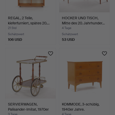
REGAL, 2 Teile,
HOCKER UND TISCH,
kieferfurniert, spätes 20.…
Mitte des 20. Jahrhunder…
21 Std
4 Tage
Schätzwert
Schätzwert
106 USD
53 USD
SERVIERWAGEN,
KOMMODE, 3-schübig,
Palisander-Imitat, 1970er
1940er Jahre.
Ja…
3 Tage
4 Tage