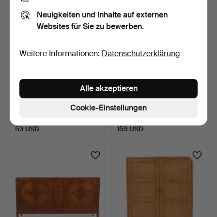
Neuigkeiten und Inhalte auf externen
Websites für Sie zu bewerben.
Weitere Informationen:
Datenschutzerklärung
Alle akzeptieren
SPIELTISCHE, 2 Stk.,
SCHRANK, Swedish Grace,
klappbar, mit Filzbez…
1930er Jahre.
Cookie-Einstellungen
4 Tage
6 Tage
Schätzwert
Schätzwert
53 USD
159 USD