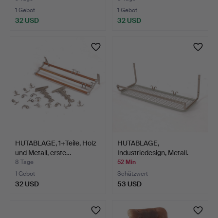
1 Gebot
1 Gebot
32 USD
32 USD
HUTABLAGE, 1+Teile, Holz
HUTABLAGE,
und Metall, erste…
Industriedesign, Metall.
8 Tage
52 Min
1 Gebot
Schätzwert
32 USD
53 USD