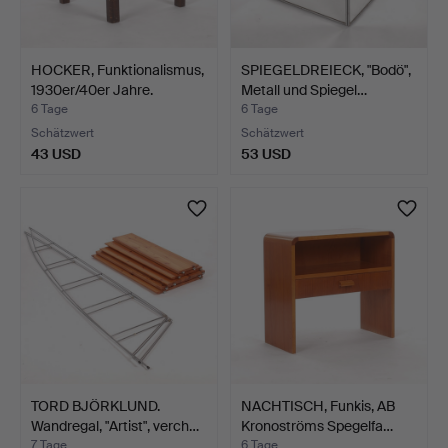
HOCKER, Funktionalismus,
SPIEGELDREIECK, "Bodö",
1930er/40er Jahre.
Metall und Spiegel…
6 Tage
6 Tage
Schätzwert
Schätzwert
43 USD
53 USD
TORD BJÖRKLUND.
NACHTISCH, Funkis, AB
Wandregal, "Artist", verch…
Kronoströms Spegelfa…
7 Tage
6 Tage