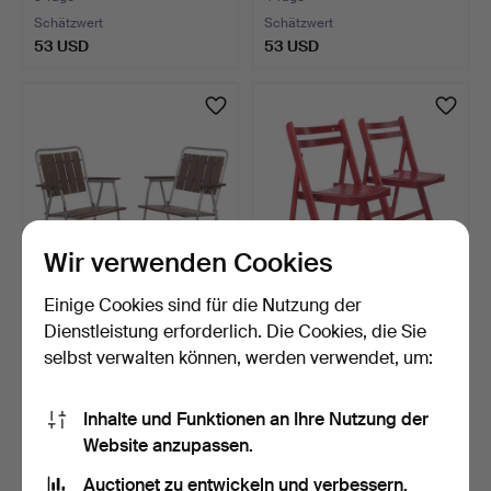
Schätzwert
Schätzwert
53 USD
53 USD
Wir verwenden Cookies
Einige Cookies sind für die Nutzung der
GARTENSTÜHLE, 2 Stk.,
KLAPPSTÜHLE, 2 Stk., rot
Dienstleistung erforderlich. Die Cookies, die Sie
klappbar, Holz und M…
gebeiztes Holz, C…
selbst verwalten können, werden verwendet, um:
5 Tage
4 Tage
Schätzwert
Schätzwert
53 USD
43 USD
Inhalte und Funktionen an Ihre Nutzung der
Website anzupassen.
Auctionet zu entwickeln und verbessern.