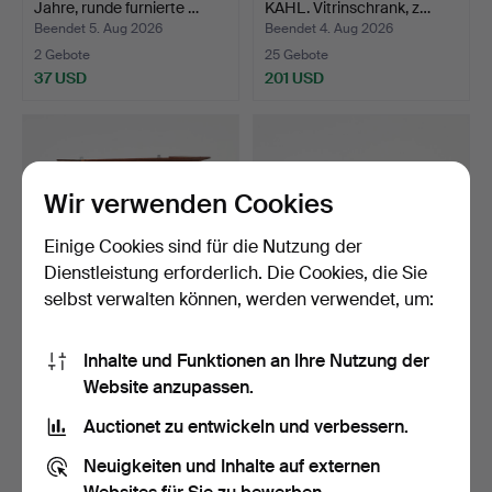
Jahre, runde furnierte …
KAHL. Vitrinschrank, z…
Beendet 5. Aug 2026
Beendet 4. Aug 2026
2 Gebote
25 Gebote
37 USD
201 USD
Wir verwenden Cookies
Einige Cookies sind für die Nutzung der
Dienstleistung erforderlich. Die Cookies, die Sie
selbst verwalten können, werden verwendet, um:
WANDSCHRANK. 18./19.
ANRICHTE, 19.
Inhalte und Funktionen an Ihre Nutzung der
Jahrhundert, Eiche, T…
Jahrhundert, bemalt.
Website anzupassen.
Beendet 4. Aug 2026
Beendet 4. Aug 2026
5 Gebote
28 Gebote
Auctionet zu entwickeln und verbessern.
69 USD
254 USD
Neuigkeiten und Inhalte auf externen