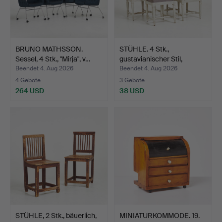
BRUNO MATHSSON.
STÜHLE. 4 Stk.,
Sessel, 4 Stk., "Mirja", v…
gustavianischer Stil,
bema…
Beendet 4. Aug 2026
Beendet 4. Aug 2026
4 Gebote
3 Gebote
264 USD
38 USD
STÜHLE, 2 Stk., bäuerlich,
MINIATURKOMMODE. 19.