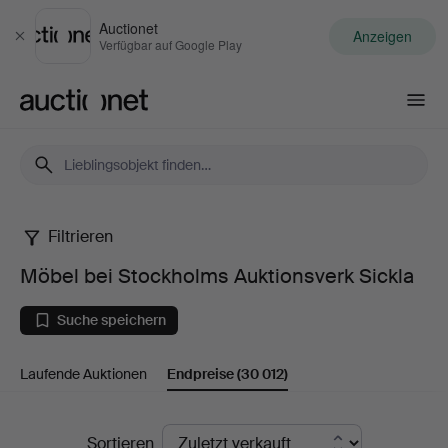
Auctionet
Anzeigen
Schließen
Verfügbar auf Google Play
Auctionet.com
Filtrieren
Möbel
Möbel bei Stockholms Auktionsverk Sickla
bei
Suche speichern
Stockholms
Laufende Auktionen
Endpreise
(30 012)
Auktionsverk
Sickla
Endpreise
Sortieren