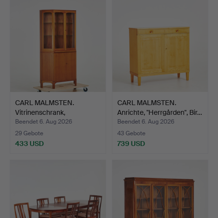
CARL MALMSTEN.
CARL MALMSTEN.
Vitrinenschrank,
Anrichte, "Herrgården", Bir…
"Undantage…
Beendet 6. Aug 2026
Beendet 6. Aug 2026
29 Gebote
43 Gebote
433 USD
739 USD