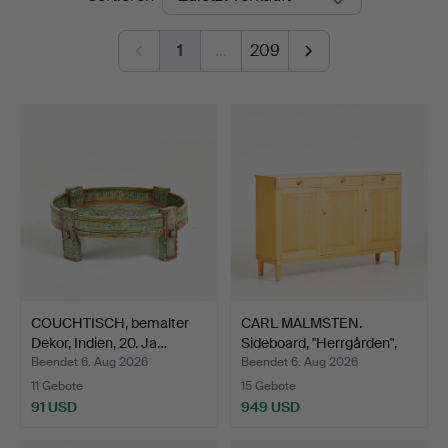
1
…
209
COUCHTISCH, bemalter
CARL MALMSTEN.
Dekor, Indien, 20. Ja…
Sideboard, "Herrgården",
Bi…
Beendet 6. Aug 2026
Beendet 6. Aug 2026
11 Gebote
15 Gebote
91 USD
949 USD