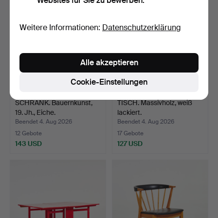
Websites für Sie zu bewerben.
Weitere Informationen:
Datenschutzerklärung
Alle akzeptieren
Cookie-Einstellungen
SCHRANK. Bauernkunst,
TISCH. Massivholz, weiß
19. Jh., Eiche.
lackiert.
Beendet 4. Aug 2026
Beendet 4. Aug 2026
12 Gebote
17 Gebote
143 USD
127 USD