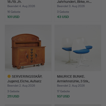
18./19. Jh.
Jahrhundert, Birke, m…
Beendet 4. Aug 2026
Beendet 3. Aug 2026
16 Gebote
3 Gebote
101 USD
43 USD
SERVERINGSSKÅP,
MAURICE BUNKE.
Jugend, Eiche, Aufsatz
Armlehnstühle, 3 Stk.,
mit…
dreh…
Beendet 2. Aug 2026
Beendet 2. Aug 2026
3 Gebote
17 Gebote
211 USD
107 USD
Ausgewähltes