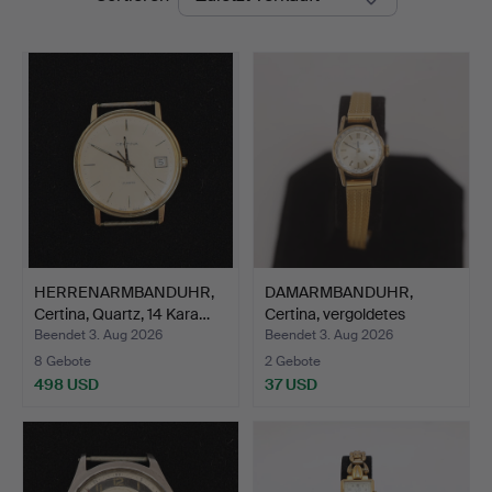
HERRENARMBANDUHR,
DAMARMBANDUHR,
Certina, Quartz, 14 Kara…
Certina, vergoldetes
Stahlg…
Beendet 3. Aug 2026
Beendet 3. Aug 2026
8 Gebote
2 Gebote
498 USD
37 USD