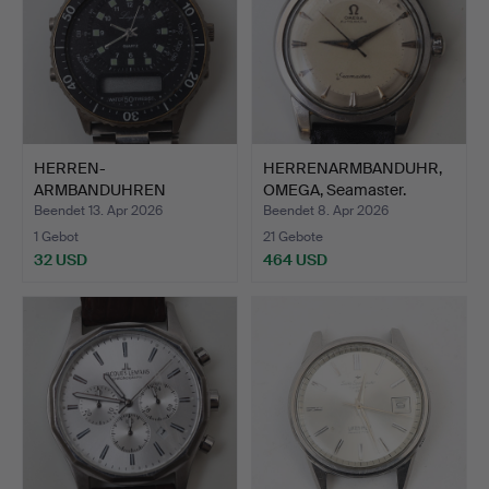
HERREN-
HERRENARMBANDUHR,
ARMBANDUHREN
OMEGA, Seamaster.
Lagonda, Quarz.
Beendet 13. Apr 2026
Beendet 8. Apr 2026
1 Gebot
21 Gebote
32 USD
464 USD