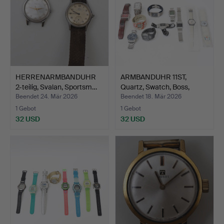
HERRENARMBANDUHR
ARMBANDUHR 11ST,
2-teilig, Svalan, Sportsm…
Quartz, Swatch, Boss,
Max…
Beendet 24. Mär 2026
Beendet 18. Mär 2026
1 Gebot
1 Gebot
32 USD
32 USD