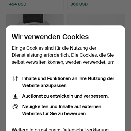
454 USD
866 USD
Wir verwenden Cookies
Einige Cookies sind für die Nutzung der
Dienstleistung erforderlich. Die Cookies, die Sie
selbst verwalten können, werden verwendet, um:
HERRARMBANDUHR,
HERRENARMBANDUHR,
Inhalte und Funktionen an Ihre Nutzung der
Eiger, Automatik,
Certina, Revelation.
Website anzupassen.
Stahlgeh…
Beendet 14. Mai 2026
Beendet 2. Mai 2026
Auctionet zu entwickeln und verbessern.
1 Gebot
29 Gebote
32 USD
238 USD
Neuigkeiten und Inhalte auf externen
Websites für Sie zu bewerben.
Weitere Informationen:
Datenschutzerklärung