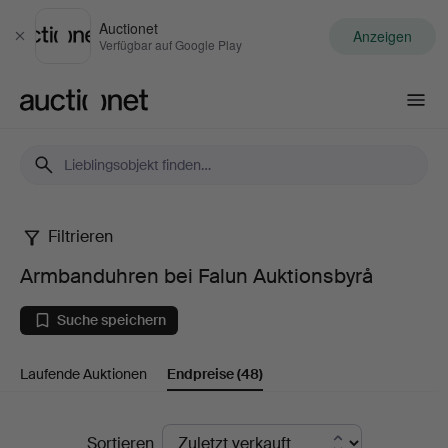
Auctionet
Anzeigen
Schließen
Verfügbar auf Google Play
Auctionet.com
Filtrieren
Armbanduhren
Armbanduhren bei Falun Auktionsbyrå
bei
Suche speichern
Falun
Laufende Auktionen
Endpreise
(48)
Auktionsbyrå
Endpreise
Sortieren