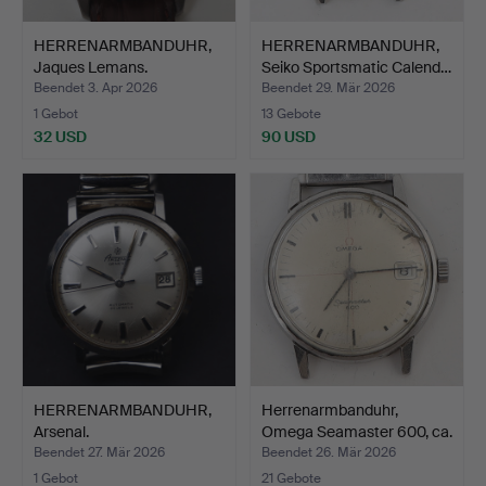
HERRENARMBANDUHR,
HERRENARMBANDUHR,
Jaques Lemans.
Seiko Sportsmatic Calend…
Beendet 3. Apr 2026
Beendet 29. Mär 2026
1 Gebot
13 Gebote
32 USD
90 USD
HERRENARMBANDUHR,
Herrenarmbanduhr,
Arsenal.
Omega Seamaster 600, ca.
…
Beendet 27. Mär 2026
Beendet 26. Mär 2026
1 Gebot
21 Gebote