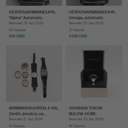
HERRENARMBANDUHR,
HERRENARMBANDUHR,
"Alpina" Automatic.
Omega, automatic.
Beendet 25. Apr 2026
Beendet 25. Apr 2026
20 Gebote
21 Gebote
159 USD
1.019 USD
ARMBANDSUHREN, 6 Stk.,
VIVIANNA TORUN
Zenith, amulcor, va…
BÜLOW-HÜBE.
Armbanduhr, Sta…
Beendet 21. Apr 2026
Beendet 20. Apr 2026
10 Gebote
18 Gebote