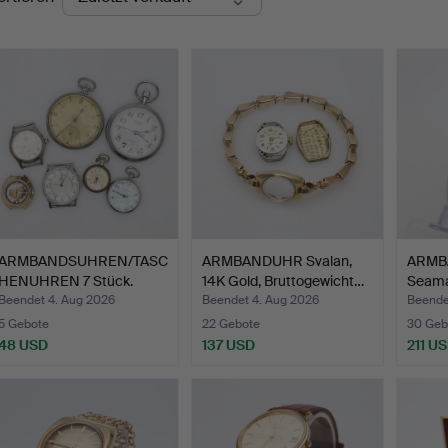
ARMBANDSUHREN/TASC
ARMBANDUHR Svalan,
ARMB
HENUHREN 7 Stück.
14K Gold, Bruttogewicht…
Seamas
Hand
Beendet 4. Aug 2026
Beendet 4. Aug 2026
Beende
5 Gebote
22 Gebote
30 Geb
48 USD
137 USD
211 U