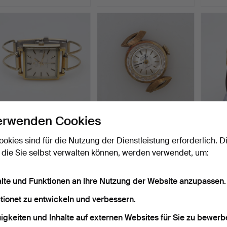
erwenden Cookies
ARMBANDUHR Certina,
UHR, 18K, Gold,
ARMB
Automatic, T + C, Town…
Bruttogewicht ca. 7,8
Gold, 
ookies sind für die Nutzung der Dienstleistung erforderlich. D
Gram…
Beendet 11. Jun 2026
Beendet 3. Jun 2026
Beende
 die Sie selbst verwalten können, werden verwendet, um:
8 Gebote
15 Gebote
40 Geb
69 USD
285 USD
704 U
alte und Funktionen an Ihre Nutzung der Website anzupassen.
tionet zu entwickeln und verbessern.
igkeiten und Inhalte auf externen Websites für Sie zu bewerb