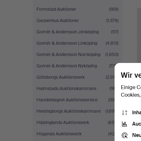
Formstad Auktioner
(168)
Garpenhus Auktioner
(1.379)
Gomér & Andersson Jönköping
(117)
Gomér & Andersson Linköping
(4.813)
Gomér & Andersson Norrköping
(1.950)
Gomér & Andersson Nyköping
(776)
Wir v
Göteborgs Auktionsverk
(2.910)
Einige C
Halmstads Auktionskammare
(183)
Cookies,
Handelslagret Auktionsservice
(390)
Helsingborgs Auktionskammare
(1.698)
Inh
Hälsinglands Auktionsverk
(650)
Auc
Höganäs Auktionsverk
(425)
Neu