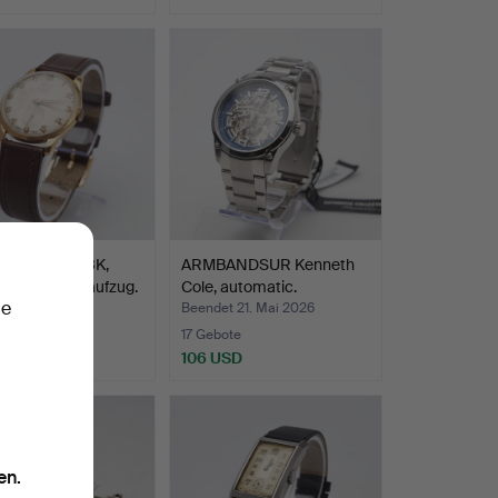
Ausgewähltes
Objekt
ANDSUHR 18K,
ARMBANDSUR Kenneth
Donda, Handaufzug.
Cole, automatic.
ie
t 21. Mai 2026
Beendet 21. Mai 2026
ote
17 Gebote
SD
106 USD
en.