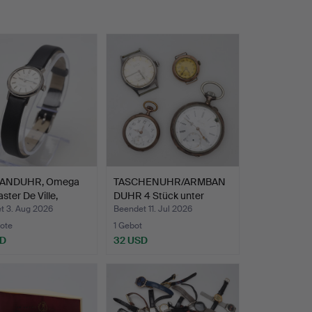
ANDUHR, Omega
TASCHENUHR/ARMBAN
ter De Ville,
DUHR 4 Stück unter
…
andere…
t 3. Aug 2026
Beendet 11. Jul 2026
ote
1 Gebot
SD
32 USD