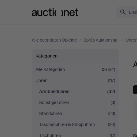
Auctionet.com
Alle beendeten Objekte
/
Borås Auktionshall
/
Uhre
Armbanduhren
Kategorien
bei
Alle Kategorien
(3.634)
Uhren
(117)
Borås
Armbanduhren
(32)
Auktionshall
Sonstige Uhren
(3)
Standuhren
(23)
Taschenuhren & Stoppuhren
(26)
E
Tischuhren
(17)
S