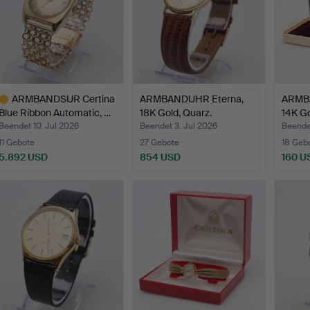
ARMBANDSUR Certina
ARMBANDUHR Eterna,
ARMB
Blue Ribbon Automatic, …
18K Gold, Quarz.
14K Go
Beendet 10. Jul 2026
Beendet 3. Jul 2026
Beendet
11 Gebote
27 Gebote
18 Geb
5.892 USD
854 USD
160 U
usgewähltes
bjekt