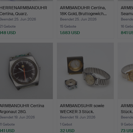
HERRENARMBANDUHR
ARMBANDUHR Certina,
ARMB
Certina, Quarz.
18K Gold, Bruttogewich…
Seama
Beendet 25. Jun 2026
Beendet 25. Jun 2026
Beende
21 Gebote
15 Gebote
16 Geb
148 USD
1.683 USD
841 U
ARMBANDUHR Certina
ARMBANDSUHR sowie
ARMB
Argonaut 280.
WECKER 3 Stück.
Stück.
Beendet 19. Jun 2026
Beendet 19. Jun 2026
Beende
11 Gebote
1 Gebot
9 Gebo
141 USD
32 USD
73 US