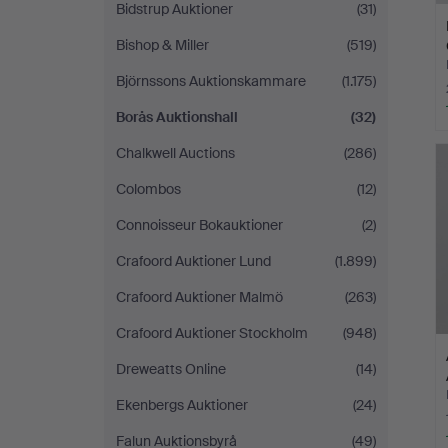
Bidstrup Auktioner
(31)
Bishop & Miller
(519)
Björnssons Auktionskammare
(1.175)
Borås Auktionshall
(32)
Chalkwell Auctions
(286)
Colombos
(12)
Connoisseur Bokauktioner
(2)
Crafoord Auktioner Lund
(1.899)
Crafoord Auktioner Malmö
(263)
Crafoord Auktioner Stockholm
(948)
Dreweatts Online
(14)
Ekenbergs Auktioner
(24)
Falun Auktionsbyrå
(49)