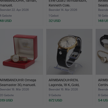
ARMBANDUHR, Tärnan,
Eine Quarz-Armbanduhr,
ARMB
manuell.
Kenneth Cole.
Seasta
Beendet 22. Apr 2026
Beendet 14. Apr 2026
Beendet
4 Gebote
1 Gebot
18 Geb
48 USD
32 USD
148 U
ARMBANDUHR Omega
ARMBANDUHREN.
ARMBA
Seamaster 30, manuell.
Lagonda, 18 K, Gold,
Certin
manuell.
Beendet 18. Mär 2026
Beendet 16. Mär 2026
Beendet
20 Gebote
9 Gebote
8 Gebo
319 USD
872 USD
54 U