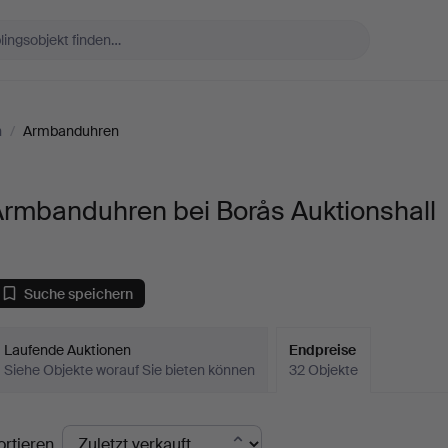
n
/
Armbanduhren
Armbanduhren bei Borås Auktionshall
Suche speichern
Laufende Auktionen
Endpreise
Siehe Objekte worauf Sie bieten können
32 Objekte
ndpreise
ortieren