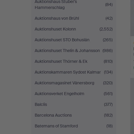
Auktionshaus Stuber's
(84)
Hammerschlag
Auktionshaus von Brühl
(42)
Auktionshuset Kolonn
(2.552)
Auktionshuset STO Bohuslän
(265)
Auktionshuset Thelin & Johansson
(986)
Auktionshuset Thörner & Ek
(810)
Auktionskammaren Sydost Kalmar
(134)
A
O
Auktionsmagasinet Vänersborg
(320)
Auktionsverket Engelholm
(561)
Balclis
(377)
Barcelona Auctions
(182)
Batemans of Stamford
(18)