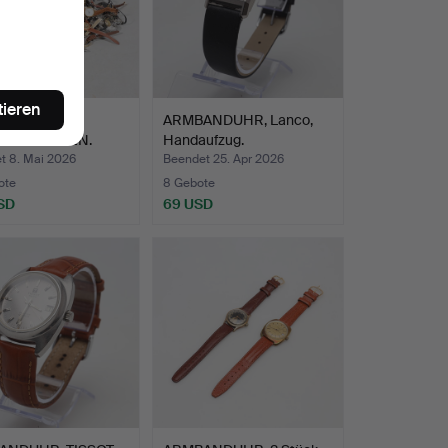
tieren
OLUT
ARMBANDUHR, Lanco,
ANDSUHREN.
Handaufzug.
t 8. Mai 2026
Beendet 25. Apr 2026
ote
8 Gebote
SD
69 USD