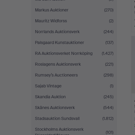
Markus Auktioner
(270)
Mauritz Widforss
(2)
Norrlands Auktionsverk
(244)
Palsgaard Kunstauktioner
(137)
RA Auktionsverket Norrköping
(1.427)
Roslagens Auktionsverk
(221)
Rumsey’s Auctioneers
(298)
Sajab Vintage
(1)
Skandia Auktion
(245)
Skånes Auktionsverk
(544)
Stadsauktion Sundsvall
(1.812)
Stockholms Auktionsverk
(101)