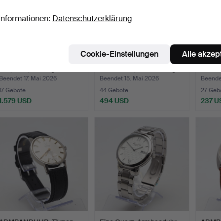
Informationen:
Datenschutzerklärung
Cookie-Einstellungen
Alle akzep
ARMBANDSUHR ZENITH,
ARMBANDUHR, OMEGA
KONV
18K, Gold, Bruttogewic…
Seamaster, Handaufzug.
ARMB
Beendet 17. Mai 2026
Beendet 15. Mai 2026
Beende
17 Gebote
44 Gebote
27 Geb
1.579 USD
494 USD
237 U