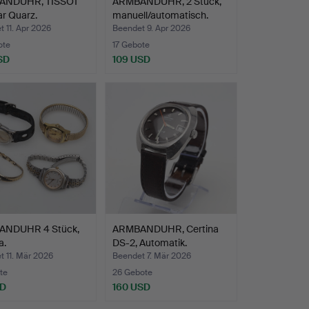
ANDUHR, TISSOT
ARMBANDUHR, 2 Stück,
r Quarz.
manuell/automatisch.
 11. Apr 2026
Beendet 9. Apr 2026
ote
17 Gebote
SD
109 USD
NDUHR 4 Stück,
ARMBANDUHR, Certina
a.
DS-2, Automatik.
 11. Mär 2026
Beendet 7. Mär 2026
te
26 Gebote
SD
160 USD