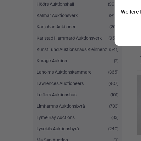
Höörs Auktionshall
(995)
Weitere 
Kalmar Auktionsverk
(916)
Karljohan Auktioner
(201)
Karlstad Hammarö Auktionsverk
(957)
Kunst- und Auktionshaus Kleinhenz
(541)
Kurage Auktion
(2)
Laholms Auktionskammare
(365)
Lawrences Auctioneers
(907)
Leiflers Auktionshus
(101)
Limhamns Auktionsbyrå
(733)
Lyme Bay Auctions
(33)
Lysekils Auktionsbyrå
(240)
Ma San Auction
(9)