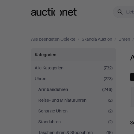
Auctionet.com
Alle beendeten Objekte
/
Skandia Auktion
/
Uhren
Armbanduhren
Kategorien
bei
Alle Kategorien
(732)
Uhren
(273)
Skandia
Armbanduhren
(246)
Auktion
Reise- und Miniaturuhren
(2)
Sonstige Uhren
(2)
E
Standuhren
(2)
S
Taschenuhren & Stoppuhren
(18)