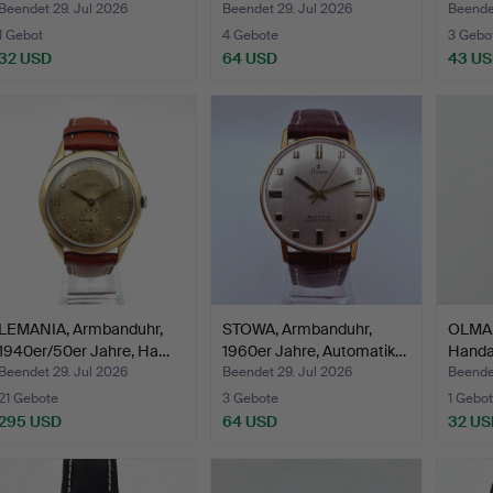
Ja…
Jahre
Beendet 29. Jul 2026
Beendet 29. Jul 2026
Beendet
1 Gebot
4 Gebote
3 Gebo
32 USD
64 USD
43 U
LEMANIA, Armbanduhr,
STOWA, Armbanduhr,
OLMA,
1940er/50er Jahre, Ha…
1960er Jahre, Automatik…
Handa
…
Beendet 29. Jul 2026
Beendet 29. Jul 2026
Beende
21 Gebote
3 Gebote
1 Gebot
295 USD
64 USD
32 US