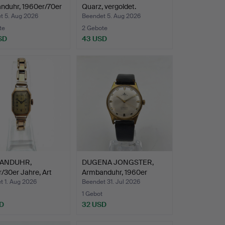
nduhr, 1960er/70er
Quarz, vergoldet.
t 5. Aug 2026
Beendet 5. Aug 2026
te
2 Gebote
SD
43 USD
ANDUHR,
DUGENA JONGSTER,
/30er Jahre, Art
Armbanduhr, 1960er
 H…
Jahre,…
t 1. Aug 2026
Beendet 31. Jul 2026
1 Gebot
D
32 USD