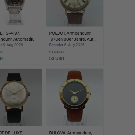
L FS-4197,
POLJOT, Armbanduhr,
nduhr, Automatik,
1970er/80er Jahre, Aut…
t 6. Aug 2026
Beendet 6. Aug 2026
te
5 Gebote
SD
53 USD
T DE LUXE,
BULOVA, Armbanduhr,