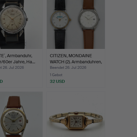
E´, Armbanduhr,
CITIZEN, MONDAINE
r/60er Jahre, Ha…
WATCH (2). Armbanduhren,
…
t 26. Jul 2026
Beendet 26. Jul 2026
1 Gebot
SD
32 USD