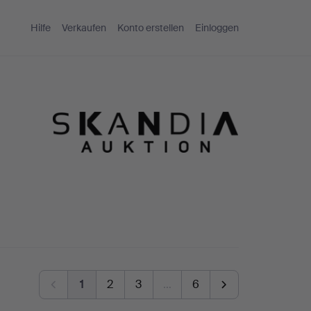
Hilfe
Verkaufen
Konto erstellen
Einloggen
1
2
3
…
6