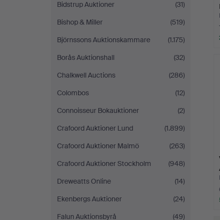
Bidstrup Auktioner
(31)
Bishop & Miller
(519)
Björnssons Auktionskammare
(1.175)
Borås Auktionshall
(32)
Chalkwell Auctions
(286)
Colombos
(12)
Connoisseur Bokauktioner
(2)
Crafoord Auktioner Lund
(1.899)
Crafoord Auktioner Malmö
(263)
Crafoord Auktioner Stockholm
(948)
Dreweatts Online
(14)
Ekenbergs Auktioner
(24)
Falun Auktionsbyrå
(49)