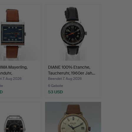
MA Mayerling,
DIANE 100% Etanche,
nduhr,
Taucheruhr, 1960er Jah…
r/70er…
t 7. Aug 2026
Beendet 7. Aug 2026
te
6 Gebote
SD
53 USD