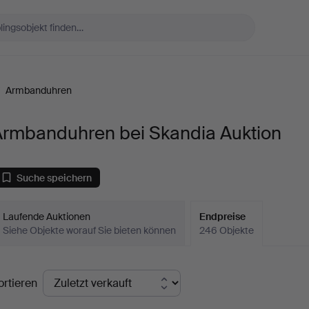
/
Armbanduhren
Armbanduhren bei Skandia Auktion
Suche speichern
Laufende Auktionen
Endpreise
Siehe Objekte worauf Sie bieten können
246 Objekte
ndpreise
ortieren