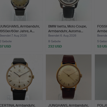
JUNGHANS, Armbanduhr,
BMW Isetta, Moto Coupe,
FOSSI
1950er/60er Jahre, A…
Armbanduhr, Automa…
Armba
Sta…
Beendet 7. Aug 2026
Beendet 6. Aug 2026
Beende
2 Gebote
8 Gebote
5 Gebo
37 USD
232 USD
53 U
CERTINA, Armbanduhr,
JUNGHANS, Armbanduhr,
POLJO