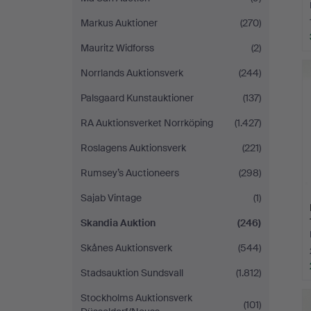
Markus Auktioner
(270)
Mauritz Widforss
(2)
Norrlands Auktionsverk
(244)
Palsgaard Kunstauktioner
(137)
RA Auktionsverket Norrköping
(1.427)
Roslagens Auktionsverk
(221)
Rumsey’s Auctioneers
(298)
Sajab Vintage
(1)
Skandia Auktion
(246)
Skånes Auktionsverk
(544)
Stadsauktion Sundsvall
(1.812)
Stockholms Auktionsverk
(101)