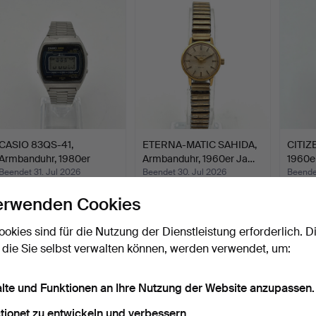
CASIO 83QS-41,
ETERNA-MATIC SAHIDA,
CITIZ
Armbanduhr, 1980er
Armbanduhr, 1960er Ja…
1960e
Jahre, Q…
Beendet 31. Jul 2026
Beendet 30. Jul 2026
Beende
1 Gebot
1 Gebot
15 Geb
erwenden Cookies
32 USD
32 USD
169 U
ookies sind für die Nutzung der Dienstleistung erforderlich. D
 die Sie selbst verwalten können, werden verwendet, um:
alte und Funktionen an Ihre Nutzung der Website anzupassen.
tionet zu entwickeln und verbessern.