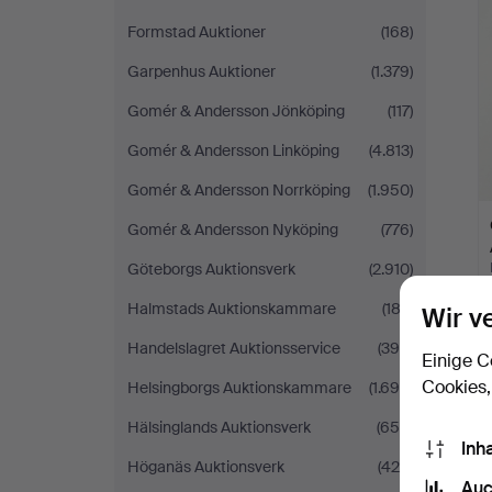
Formstad Auktioner
(168)
Garpenhus Auktioner
(1.379)
Gomér & Andersson Jönköping
(117)
Gomér & Andersson Linköping
(4.813)
Gomér & Andersson Norrköping
(1.950)
Gomér & Andersson Nyköping
(776)
Göteborgs Auktionsverk
(2.910)
Halmstads Auktionskammare
(183)
Wir v
Handelslagret Auktionsservice
(390)
Einige C
Cookies,
Helsingborgs Auktionskammare
(1.698)
Hälsinglands Auktionsverk
(650)
Inh
Höganäs Auktionsverk
(425)
Auc