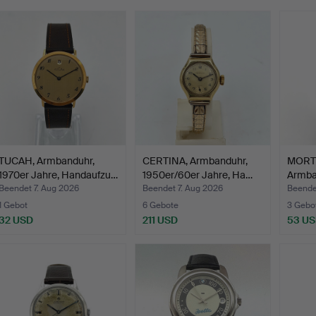
TUCAH, Armbanduhr,
CERTINA, Armbanduhr,
MORTI
1970er Jahre, Handaufzu…
1950er/60er Jahre, Ha…
Armba
1960e
Beendet 7. Aug 2026
Beendet 7. Aug 2026
Beende
1 Gebot
6 Gebote
3 Gebo
32 USD
211 USD
53 U