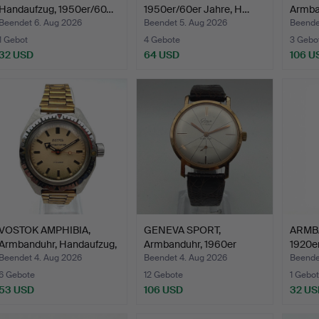
Handaufzug, 1950er/60…
1950er/60er Jahre, H…
Armba
Ja…
Beendet 6. Aug 2026
Beendet 5. Aug 2026
Beende
1 Gebot
4 Gebote
3 Gebo
32 USD
64 USD
106 U
VOSTOK AMPHIBIA,
GENEVA SPORT,
ARMB
Armbanduhr, Handaufzug,
Armbanduhr, 1960er
1920er
S…
Jahre, Ha…
déco,
Beendet 4. Aug 2026
Beendet 4. Aug 2026
Beende
6 Gebote
12 Gebote
1 Gebot
53 USD
106 USD
32 US