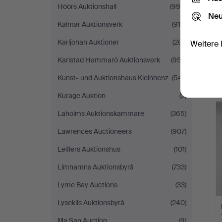
Höörs Auktionshall
(995)
Neu
Kalmar Auktionsverk
(916)
Karljohan Auktioner
(201)
Weitere 
Karlstad Hammarö Auktionsverk
(957)
Kunst- und Auktionshaus Kleinhenz
(541)
Kurage Auktion
(2)
Laholms Auktionskammare
(365)
Lawrences Auctioneers
(907)
Leiflers Auktionshus
(101)
Limhamns Auktionsbyrå
(733)
Lyme Bay Auctions
(33)
Lysekils Auktionsbyrå
(240)
Ma San Auction
(9)