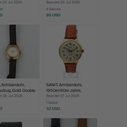
, H…
Jahre, H…
 29. Jul 2026
Beendet 29. Jul 2026
te
4 Gebote
SD
85 USD
 Armbanduhr,
SANIT, Armbanduhr,
ufzug, Gold-Double
1950er/60er Jahre,
Hand…
t 28. Jul 2026
Beendet 27. Jul 2026
1 Gebot
D
32 USD