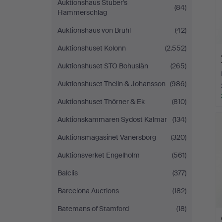
Auktionshaus Stuber's
(84)
Hammerschlag
Auktionshaus von Brühl
(42)
Auktionshuset Kolonn
(2.552)
Auktionshuset STO Bohuslän
(265)
Auktionshuset Thelin & Johansson
(986)
Auktionshuset Thörner & Ek
(810)
Auktionskammaren Sydost Kalmar
(134)
Auktionsmagasinet Vänersborg
(320)
Auktionsverket Engelholm
(561)
Balclis
(377)
Barcelona Auctions
(182)
Batemans of Stamford
(18)