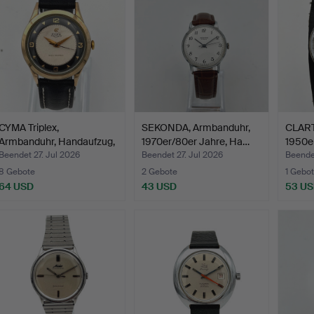
CYMA Triplex,
SEKONDA, Armbanduhr,
CLART
Armbanduhr, Handaufzug,
1970er/80er Jahre, Ha…
1950e
1950…
Beendet 27. Jul 2026
Beendet 27. Jul 2026
Beende
8 Gebote
2 Gebote
1 Gebot
64 USD
43 USD
53 U