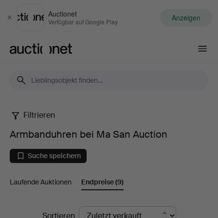
Auctionet
Anzeigen
Schließen
Verfügbar auf Google Play
Auctionet.com
Filtrieren
Armbanduhren
Armbanduhren bei Ma San Auction
bei
Suche speichern
Ma
Laufende Auktionen
Endpreise
(9)
San
Auction
Endpreise
Sortieren