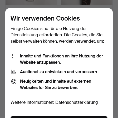
VINTAGE OMEGA
VINTAGE-SEIKO
AUTOMATIC GENÈVA
QUARZUHR FÜR DAMEN,
Wir verwenden Cookies
HERRENARMBA…
CA. 1980…
Beendet 12. Feb 2026
Beendet 12. Feb 2026
22 Gebote
3 Gebote
Einige Cookies sind für die Nutzung der
625 USD
48 USD
Dienstleistung erforderlich. Die Cookies, die Sie
selbst verwalten können, werden verwendet, um:
Inhalte und Funktionen an Ihre Nutzung der
Website anzupassen.
Auctionet zu entwickeln und verbessern.
Neuigkeiten und Inhalte auf externen
Websites für Sie zu bewerben.
VINTAGE-HERREN-
VINTAGE-
Weitere Informationen:
Datenschutzerklärung
ARMBANDUHR VON
DAMENARMBANDUHR
JAEGER-LECOU…
ROLEX OYSTER PERPE…
Beendet 12. Feb 2026
Beendet 12. Feb 2026
21 Gebote
17 Gebote