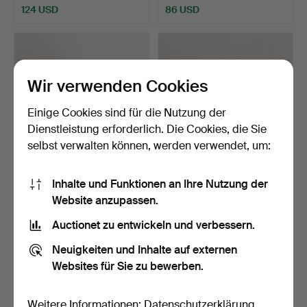
124 USD
86 USD
Wir verwenden Cookies
Einige Cookies sind für die Nutzung der
Dienstleistung erforderlich. Die Cookies, die Sie
selbst verwalten können, werden verwendet, um:
ARNE JACOBSEN. „City
Damenarmbanduhr mit
Inhalte und Funktionen an Ihre Nutzung der
Hall“, eine Armbanduh…
Uhrengehäusen von 14 k…
Website anzupassen.
Beendet 27. Nov 2025
Beendet 24. Nov 2025
Auctionet zu entwickeln und verbessern.
6 Gebote
2 Gebote
85 USD
848 USD
Neuigkeiten und Inhalte auf externen
Websites für Sie zu bewerben.
Weitere Informationen:
Datenschutzerklärung