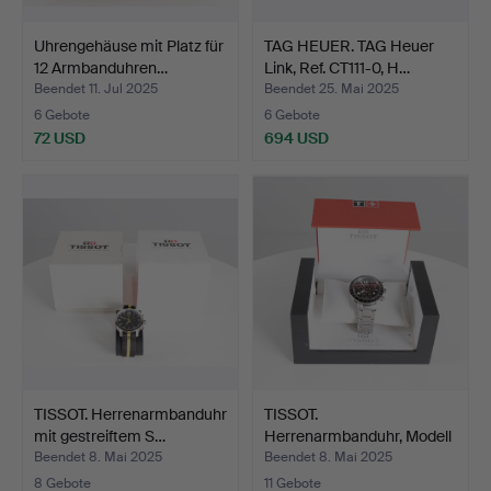
Uhrengehäuse mit Platz für
TAG HEUER. TAG Heuer
12 Armbanduhren…
Link, Ref. CT111-0, H…
Beendet 11. Jul 2025
Beendet 25. Mai 2025
6 Gebote
6 Gebote
72 USD
694 USD
TISSOT. Herrenarmbanduhr
TISSOT.
mit gestreiftem S…
Herrenarmbanduhr, Modell
T-Sport V…
Beendet 8. Mai 2025
Beendet 8. Mai 2025
8 Gebote
11 Gebote