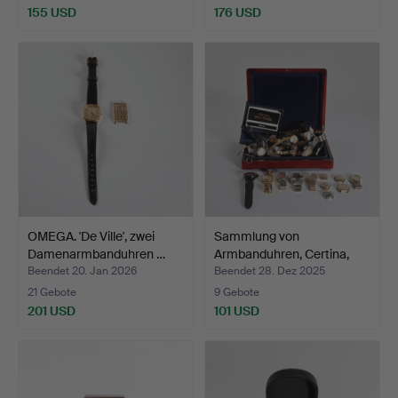
155 USD
176 USD
OMEGA. 'De Ville', zwei
Sammlung von
Damenarmbanduhren …
Armbanduhren, Certina,
Citize…
Beendet 20. Jan 2026
Beendet 28. Dez 2025
21 Gebote
9 Gebote
201 USD
101 USD