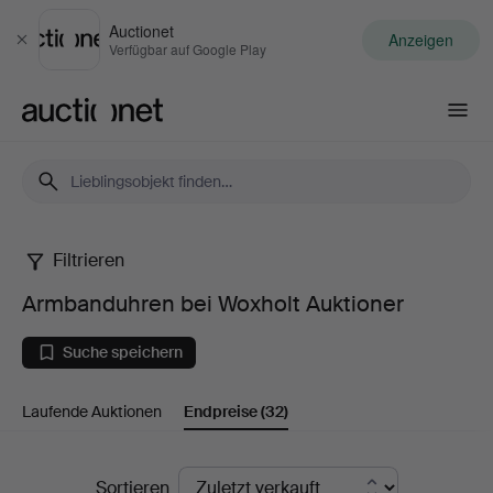
Auctionet
Anzeigen
Schließen
Verfügbar auf Google Play
Auctionet.com
Filtrieren
Armbanduhren
Armbanduhren bei Woxholt Auktioner
bei
Suche speichern
Woxholt
Laufende Auktionen
Endpreise
(32)
Auktioner
Endpreise
Sortieren