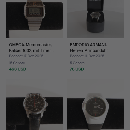
OMEGA. Memomaster,
EMPORIO ARMANI.
Kaliber 1632, mit Timer…
Herren-Armbanduhr
Renato m…
Beendet 17. Dez 2025
Beendet 11. Dez 2025
15 Gebote
5 Gebote
463 USD
78 USD