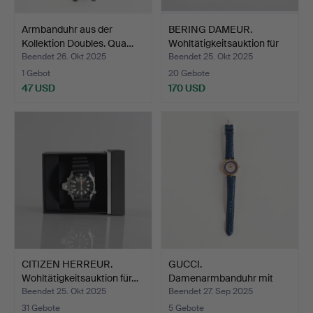
Armbanduhr aus der
BERING DAMEUR.
Kollektion Doubles. Qua…
Wohltätigkeitsauktion für
K…
Beendet 26. Okt 2025
Beendet 25. Okt 2025
1 Gebot
20 Gebote
47 USD
170 USD
CITIZEN HERREUR.
GUCCI.
Wohltätigkeitsauktion für…
Damenarmbanduhr mit
vergoldetem Geh…
Beendet 25. Okt 2025
Beendet 27. Sep 2025
31 Gebote
5 Gebote