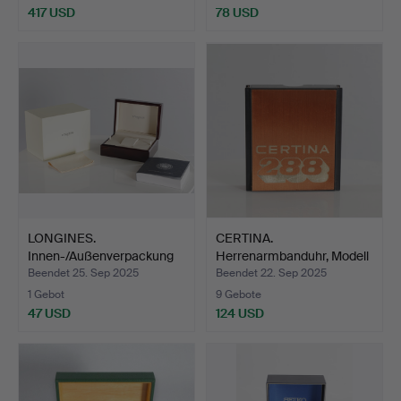
417 USD
78 USD
LONGINES.
CERTINA.
Innen-/Außenverpackung
Herrenarmbanduhr, Modell
mit beili…
288, Sta…
Beendet 25. Sep 2025
Beendet 22. Sep 2025
1 Gebot
9 Gebote
47 USD
124 USD