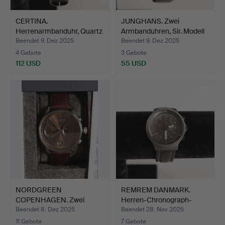
CERTINA.
JUNGHANS. Zwei
Herrenarmbanduhr, Quartz
Armbanduhren, Sir. Modell
Chronogr…
J…
Beendet 9. Dez 2025
Beendet 9. Dez 2025
4 Gebote
3 Gebote
112 USD
55 USD
NORDGREEN
REMREM DANMARK.
COPENHAGEN. Zwei
Herren-Chronograph-
Herrenuhren, Pi…
Armband…
Beendet 8. Dez 2025
Beendet 28. Nov 2025
11 Gebote
7 Gebote