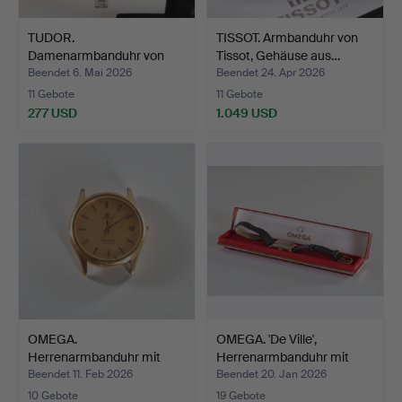
TUDOR.
TISSOT. Armbanduhr von
Damenarmbanduhr von
Tissot, Gehäuse aus…
Tudor, Modell P…
Beendet 6. Mai 2026
Beendet 24. Apr 2026
11 Gebote
11 Gebote
277 USD
1.049 USD
OMEGA.
OMEGA. 'De Ville',
Herrenarmbanduhr mit
Herrenarmbanduhr mit
Doublé-Gehäuse…
Do…
Beendet 11. Feb 2026
Beendet 20. Jan 2026
10 Gebote
19 Gebote