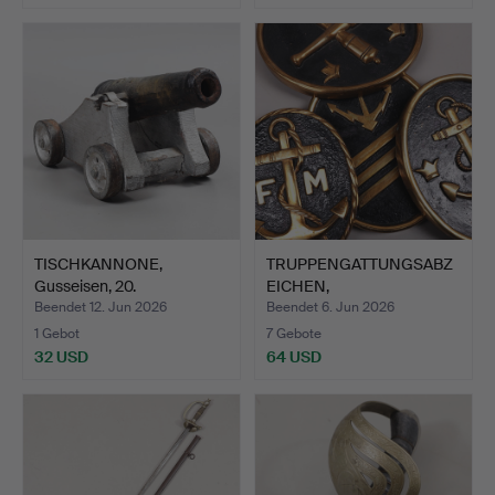
TISCHKANNONE,
TRUPPENGATTUNGSABZ
Gusseisen, 20.
EICHEN,
Jahrhundert.
DIENSTGRADABZEIC…
Beendet 12. Jun 2026
Beendet 6. Jun 2026
1 Gebot
7 Gebote
32 USD
64 USD