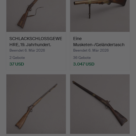
SCHLACKSCHLOSSGEWE
Eine
HRE, 19. Jahrhundert.
Musketen-/Geländertasch
e aus dem 18. …
Beendet 6. Mär 2026
Beendet 6. Mär 2026
2 Gebote
36 Gebote
37 USD
3.047 USD