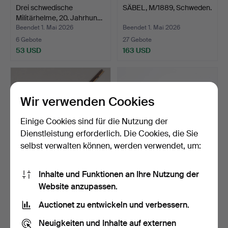
Drei schwedische
SÄBEL, M/1889, Schweden.
Militärhelme, 20. Jahrhun…
Beendet 1. Mai 2026
Beendet 1. Mai 2026
6 Gebote
27 Gebote
53 USD
163 USD
Wir verwenden Cookies
Einige Cookies sind für die Nutzung der
Dienstleistung erforderlich. Die Cookies, die Sie
selbst verwalten können, werden verwendet, um:
Inhalte und Funktionen an Ihre Nutzung der
PERKUSSIONSGEWEHR,
PERKUSSIONPISTOLE, 19.
Website anzupassen.
19. Jahrhundert.
Jahrhundert.
Beendet 1. Mai 2026
Beendet 27. Apr 2026
Auctionet zu entwickeln und verbessern.
13 Gebote
13 Gebote
95 USD
95 USD
Neuigkeiten und Inhalte auf externen