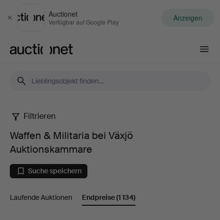
Auctionet
Anzeigen
Schließen
Verfügbar auf Google Play
Auctionet.com
Filtrieren
Waffen
Waffen & Militaria bei Växjö
&
Auktionskammare
Militaria
Suche speichern
bei
Laufende Auktionen
Endpreise
(1 134)
Växjö