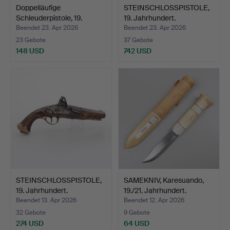
Doppelläufige
STEINSCHLOSSPISTOLE,
Schleuderpistole, 19.
19. Jahrhundert.
Jahrhu…
Beendet 23. Apr 2026
Beendet 23. Apr 2026
23 Gebote
37 Gebote
148 USD
742 USD
STEINSCHLOSSPISTOLE,
SAMEKNIV, Karesuando,
19. Jahrhundert.
19./21. Jahrhundert.
Beendet 13. Apr 2026
Beendet 12. Apr 2026
32 Gebote
9 Gebote
274 USD
64 USD