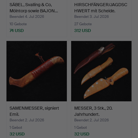
SÄBEL, Svalling & Co,
HIRSCHFÄNGER/JAGDSC
Mölntorp sowie BAJON…
HWERT mit Scheide.
Beendet 4. Jul 2026
Beendet 3. Jul 2026
10 Gebote
27 Gebote
74 USD
312 USD
SAMENMESSER, signiert
MESSER, 3 Stk., 20.
Emil.
Jahrhundert.
Beendet 2. Jul 2026
Beendet 2. Jul 2026
1 Gebot
1 Gebot
32 USD
32 USD