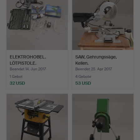
ELEKTROHOBEL.
SAW, Gehrungssäge,
LÖTPISTOLE.
Kellen.
KLEBEPISTOLE. HE…
Beendet 14. Jun 2017
Beendet 25. Apr 2017
1 Gebot
4 Gebote
32 USD
53 USD