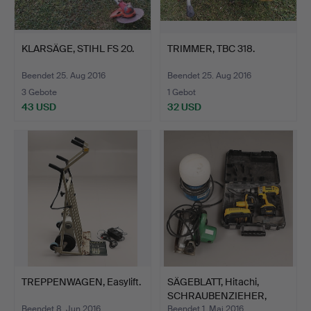
KLARSÄGE, STIHL FS 20.
TRIMMER, TBC 318.
Beendet 25. Aug 2016
Beendet 25. Aug 2016
3 Gebote
1 Gebot
43 USD
32 USD
TREPPENWAGEN, Easylift.
SÄGEBLATT, Hitachi,
SCHRAUBENZIEHER,
Dewal…
Beendet 8. Jun 2016
Beendet 1. Mai 2016