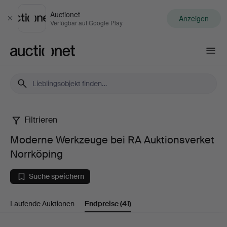
Auctionet
Anzeigen
Schließen
Verfügbar auf Google Play
Auctionet.com
Filtrieren
Moderne
Moderne Werkzeuge bei RA Auktionsverket
Werkzeuge
Norrköping
bei
Suche speichern
RA
Laufende Auktionen
Endpreise
(41)
Auktionsverket