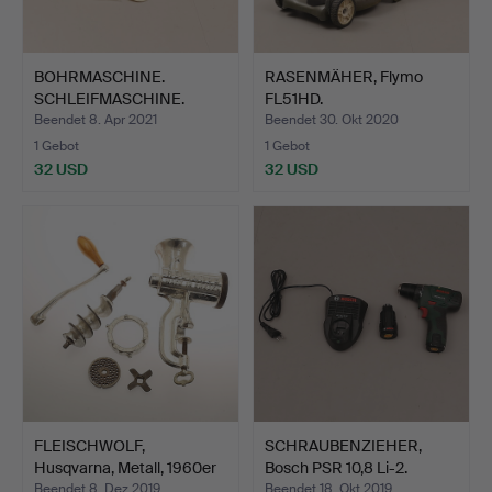
BOHRMASCHINE.
RASENMÄHER, Flymo
SCHLEIFMASCHINE.
FL51HD.
Beendet 8. Apr 2021
Beendet 30. Okt 2020
1 Gebot
1 Gebot
32 USD
32 USD
FLEISCHWOLF,
SCHRAUBENZIEHER,
Husqvarna, Metall, 1960er
Bosch PSR 10,8 Li-2.
Jah…
Beendet 8. Dez 2019
Beendet 18. Okt 2019