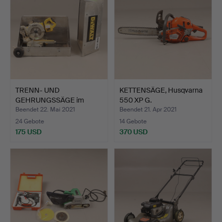
TRENN- UND
KETTENSÄGE, Husqvarna
GEHRUNGSSÄGE im
550 XP G.
Karton, DeWalt …
Beendet 22. Mai 2021
Beendet 21. Apr 2021
24 Gebote
14 Gebote
175 USD
370 USD