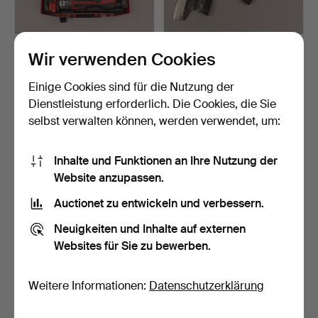
PRESSWERKZEUG für
Äxte, 5 Stück, Hults Bruk.
Wir verwenden Cookies
Kunststoff- und Metallro…
Beendet 19. Aug 2019
Beendet 6. Jun 2019
Einige Cookies sind für die Nutzung der
2 Gebote
28 Gebote
Dienstleistung erforderlich. Die Cookies, die Sie
211 USD
275 USD
selbst verwalten können, werden verwendet, um:
Inhalte und Funktionen an Ihre Nutzung der
Website anzupassen.
Auctionet zu entwickeln und verbessern.
Neuigkeiten und Inhalte auf externen
Websites für Sie zu bewerben.
Weitere Informationen:
Datenschutzerklärung
FRAME KLIPP, Gusseisen,
RASENMÄHER, Briggs &
Morsö Jyden, Dänem…
Stratton.
Beendet 25. Aug 2018
Beendet 8. Jul 2018