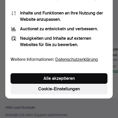
Inhalte und Funktionen an Ihre Nutzung der
Website anzupassen.
Auctionet zu entwickeln und verbessern.
Neuigkeiten und Inhalte auf externen
Websites für Sie zu bewerben.
Pantometer.
Polarex Refraktor-
Brieföf
Vermessungsinstrume
Teleskop mit
Stil au
Weitere Informationen:
Datenschutzerklärung
nt aus verg…
Tischstativ…
Beendet 3. Aug 2026
Beendet 30. Jul 2026
Beendet 
1 Gebot
1 Gebot
1 Gebot
35 USD
36 USD
35 US
Alle akzeptieren
Cookie-Einstellungen
Fußzeilen-
Hilfe und Kontakt
Navigation
Kontakt mit dem Support aufnehmen