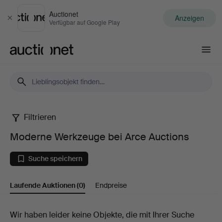
Auctionet
Anzeigen
Schließen
Verfügbar auf Google Play
Auctionet.com
Filtrieren
Moderne
Moderne Werkzeuge bei Arce Auctions
Werkzeuge
Suche speichern
bei
Laufende Auktionen
(0)
Endpreise
Arce
Auctions
Laufende
Wir haben leider keine Objekte, die mit Ihrer Suche