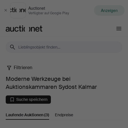
Auctionet
Anzeigen
Schließen
Verfügbar auf Google Play
Auctionet.com
Filtrieren
Moderne
Moderne Werkzeuge bei
Werkzeuge
Auktionskammaren Sydost Kalmar
bei
Suche speichern
Auktionskammaren
Laufende Auktionen
(3)
Endpreise
Sydost