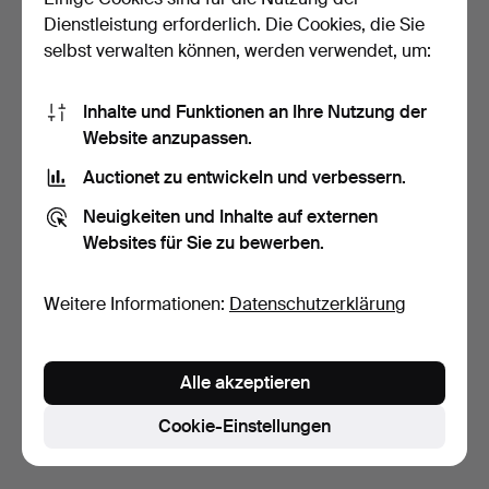
Dienstleistung erforderlich. Die Cookies, die Sie
selbst verwalten können, werden verwendet, um:
Inhalte und Funktionen an Ihre Nutzung der
Website anzupassen.
Auctionet zu entwickeln und verbessern.
RASENMÄHER MIT
Neuigkeiten und Inhalte auf externen
FANGKORB, HONDA, 4,5
Websites für Sie zu bewerben.
PS.
5 Tage
Schätzwert
53 USD
Weitere Informationen:
Datenschutzerklärung
Suche speichern
Alle akzeptieren
Sie können auch in
Beendete Auktionen aus unserem
Archiv
suchen.
Cookie-Einstellungen