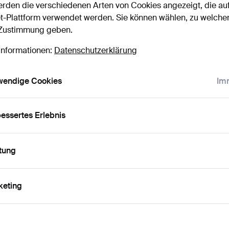
rden die verschiedenen Arten von Cookies angezeigt, die au
uktionen
bereinstimmen.
t-Plattform verwendet werden. Sie können wählen, zu welche
licken Sie oben auf
“Suche speichern”
, um eine
 Zustimmung geben.
ail zu erhalten, sobald dieses Objekt
Informationen:
Datenschutzerklärung
ereingekommen ist.
wendige Cookies
Imm
 Archiv, die mit Ihrer Suche übereinsti
essertes Erlebnis
tung
keting