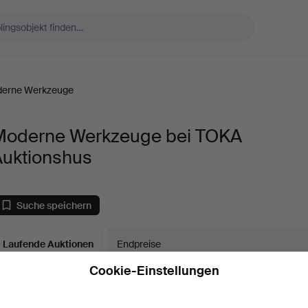
erne Werkzeuge
Moderne Werkzeuge bei TOKA
Auktionshus
Suche speichern
Laufende Auktionen
Endpreise
0 Objekte
Unser Archiv mit über 4 470 000 Objekten
Cookie-Einstellungen
aufende
ir haben leider keine Objekte, die mit Ihrer Suche
Su