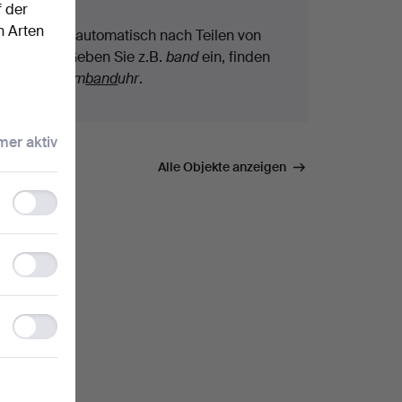
f der
n Arten
Wir suchen automatisch nach Teilen von
Begriffen. Geben Sie z.B.
band
ein, finden
wir auch
Arm
band
uhr
.
er aktiv
mmen.
Alle Objekte anzeigen
Functionality
storage
Statistics
storage
Ad
storage