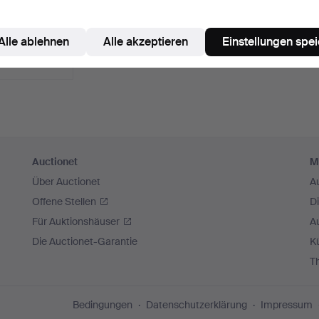
ER
ER —
026
Alle ablehnen
Alle akzeptieren
Einstellungen spe
Auctionet
M
Über Auctionet
A
Offene Stellen
D
Für Auktionshäuser
A
Die Auctionet-Garantie
Kü
T
Bedingungen
Datenschutzerklärung
Impressum