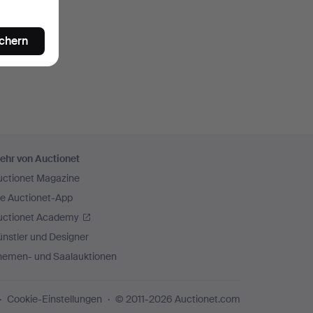
ichern
ehr von Auctionet
uctionet Magazine
ie Auctionet-App
uctionet Academy
nstler und Designer
hemen- und Saalauktionen
Cookie-Einstellungen
© 2011-2026 Auctionet.com