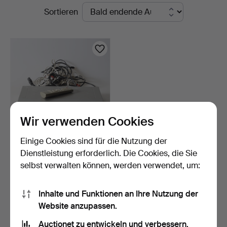
Laufende
Sortieren
Andersson
Auktionen
Nyköping
Wir verwenden Cookies
Einige Cookies sind für die Nutzung der
DVD-PLAYER, E235,
Dienstleistung erforderlich. Die Cookies, die Sie
Samsung.
selbst verwalten können, werden verwendet, um:
3 Tage
Schätzwert
64 USD
Inhalte und Funktionen an Ihre Nutzung der
Website anzupassen.
Suche speichern
Auctionet zu entwickeln und verbessern.