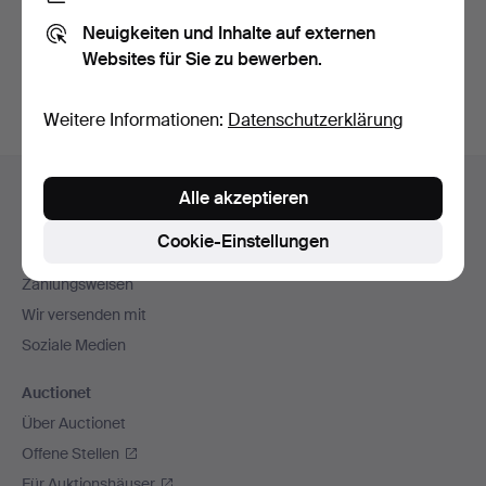
Sie können auch in
Beendete Auktionen aus unserem
Neuigkeiten und Inhalte auf externen
Archiv
suchen.
Websites für Sie zu bewerben.
Weitere Informationen:
Datenschutzerklärung
Fußzeilen-
Hilfe und Kontakt
Alle akzeptieren
Navigation
Kontakt mit dem Support aufnehmen
Cookie-Einstellungen
Alle Auktionshäuser
Zahlungsweisen
Wir versenden mit
Soziale Medien
Auctionet
Über Auctionet
Offene Stellen
Für Auktionshäuser