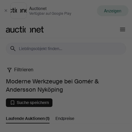
Auctionet
Anzeigen
Schließen
Verfügbar auf Google Play
Auctionet.com
Filtrieren
Moderne
Moderne Werkzeuge bei Gomér &
Werkzeuge
Andersson Nyköping
bei
Suche speichern
Gomér
Laufende Auktionen
(1)
Endpreise
&