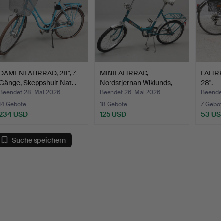
DAMENFAHRRAD, 28", 7
MINIFAHRRAD,
FAHRR
Gänge, Skeppshult Nat…
Nordstjernan Wiklunds,
28".
1970er…
Beendet 28. Mai 2026
Beendet 26. Mai 2026
Beendet
14 Gebote
18 Gebote
7 Gebo
234 USD
125 USD
53 U
Suche speichern