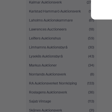
Kalmar Auktionsverk
(273)
Karlstad Hammarö Auktionsverk
(111)
Laholms Auktionskammare
(61)
Lawrences Auctioneers
(18)
Leiflers Auktionshus
(59)
Limhamns Auktionsbyrå
(30)
Lysekils Auktionsbyrå
(43)
Markus Auktioner
(34)
Norrlands Auktionsverk
(8)
RA Auktionsverket Norrköping
(133)
Roslagens Auktionsverk
(36)
Sajab Vintage
(113)
Skånes Auktionsverk
(31)