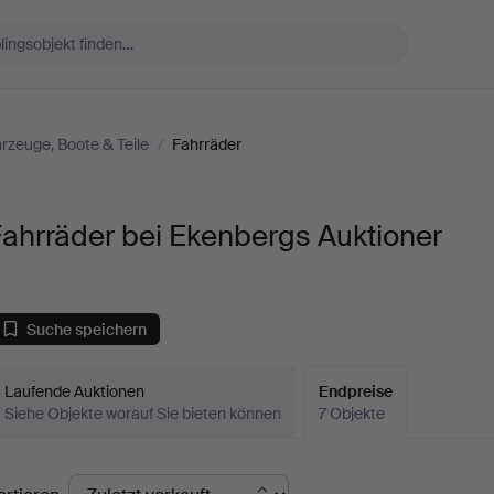
rzeuge, Boote & Teile
/
Fahrräder
ahrräder bei Ekenbergs Auktioner
Suche speichern
Laufende Auktionen
Endpreise
Siehe Objekte worauf Sie bieten können
7 Objekte
ndpreise