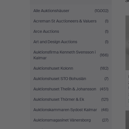
S
Alle Auktionshäuser
(10.002)
Acreman St Auctioneers & Valuers
(1)
Arce Auctions
(1)
Art and Design Auctions
(1)
Auktionsfirma Kenneth Svensson i
(166)
Kalmar
Auktionshuset Kolonn
(182)
Auktionshuset STO Bohuslän
(7)
Auktionshuset Thelin & Johansson
(451)
Auktionshuset Thörner & Ek
(121)
Auktionskammaren Sydost Kalmar
(46)
Auktionsmagasinet Vänersborg
(27)