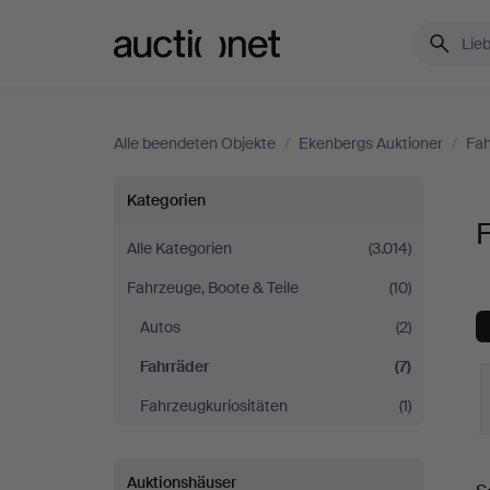
Auctionet.com
Alle beendeten Objekte
/
Ekenbergs Auktioner
/
Fah
Fahrräder
Kategorien
F
bei
Alle Kategorien
(3.014)
Fahrzeuge, Boote & Teile
(10)
Ekenbergs
Autos
(2)
Auktioner
Fahrräder
(7)
Fahrzeugkuriositäten
(1)
E
Auktionshäuser