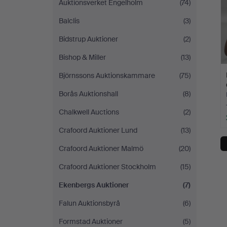
Auktionsverket Engelholm
(74)
Balclis
(3)
Bidstrup Auktioner
(2)
Bishop & Miller
(13)
Björnssons Auktionskammare
(75)
Borås Auktionshall
(8)
Chalkwell Auctions
(2)
Crafoord Auktioner Lund
(13)
Crafoord Auktioner Malmö
(20)
Crafoord Auktioner Stockholm
(15)
Ekenbergs Auktioner
(7)
Falun Auktionsbyrå
(6)
Formstad Auktioner
(5)