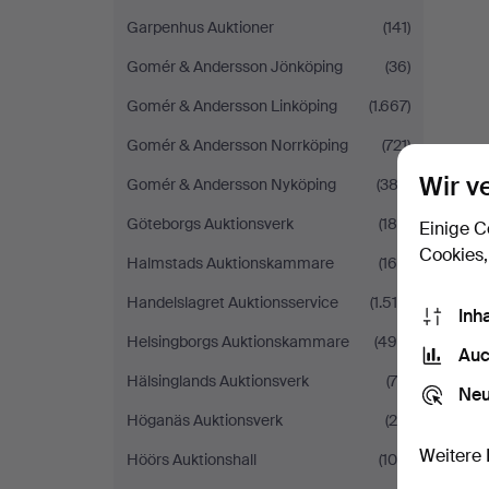
Garpenhus Auktioner
(141)
Gomér & Andersson Jönköping
(36)
Gomér & Andersson Linköping
(1.667)
Gomér & Andersson Norrköping
(721)
Wir v
Gomér & Andersson Nyköping
(383)
Göteborgs Auktionsverk
(188)
Einige C
Cookies,
Halmstads Auktionskammare
(164)
Handelslagret Auktionsservice
(1.518)
Inh
Helsingborgs Auktionskammare
(490)
Auc
Hälsinglands Auktionsverk
(70)
Neu
Höganäs Auktionsverk
(29)
Weitere 
Höörs Auktionshall
(100)