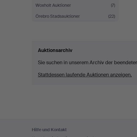
Woxholt Auktioner
(7)
Örebro Stadsauktioner
(22)
Auktionsarchiv
Sie suchen in unserem Archiv der beendete
Stattdessen laufende Auktionen anzeigen.
Fußzeilen-
Hilfe und Kontakt
Navigation