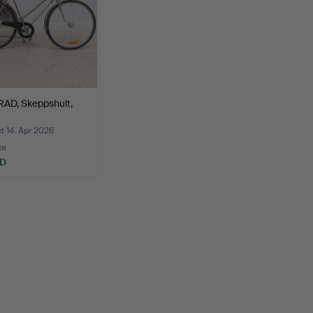
AD, Skeppshult,
 14. Apr 2026
te
SD