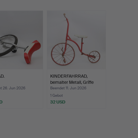
D.
KINDERFAHRRAD,
bemalter Metall, Griffe
und…
t 26. Jun 2026
Beendet 11. Jun 2026
1 Gebot
D
32 USD