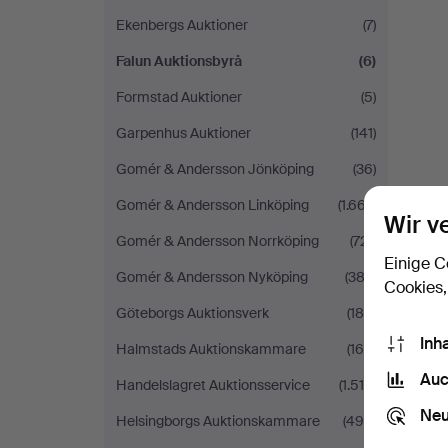
Ekenbergs Auktioner
(7)
Falun Auktionsbyrå
(6)
Formstad Auktioner
(5)
Garpenhus Auktioner
(141)
Gomér & Andersson Jönköping
(36)
Gomér & Andersson Linköping
(1.667)
Wir v
Gomér & Andersson Norrköping
(721)
Einige C
Gomér & Andersson Nyköping
(383)
Cookies,
Göteborgs Auktionsverk
(188)
Inh
Halmstads Auktionskammare
(164)
Auc
Handelslagret Auktionsservice
(1.518)
Neu
Helsingborgs Auktionskammare
(490)