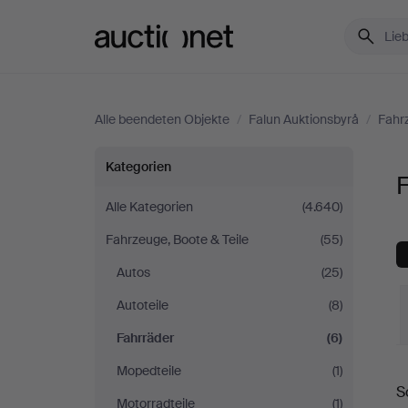
Auctionet.com
Alle beendeten Objekte
/
Falun Auktionsbyrå
/
Fahrz
Fahrräder
Kategorien
F
bei
Alle Kategorien
(4.640)
Fahrzeuge, Boote & Teile
(55)
Falun
Autos
(25)
Auktionsbyrå
Autoteile
(8)
Fahrräder
(6)
E
Mopedteile
(1)
S
Motorradteile
(1)