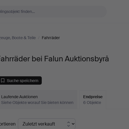
euge, Boote & Teile
/
Fahrräder
ahrräder bei Falun Auktionsbyrå
Suche speichern
Laufende Auktionen
Endpreise
Siehe Objekte worauf Sie bieten können
6 Objekte
ndpreise
ortieren