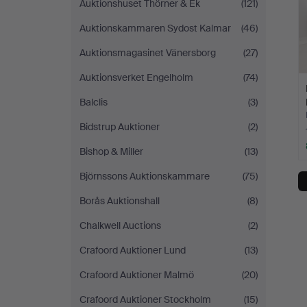
Auktionshuset Thörner & Ek
(121)
Auktionskammaren Sydost Kalmar
(46)
Auktionsmagasinet Vänersborg
(27)
Auktionsverket Engelholm
(74)
Balclis
(3)
Bidstrup Auktioner
(2)
Bishop & Miller
(13)
Björnssons Auktionskammare
(75)
Borås Auktionshall
(8)
Chalkwell Auctions
(2)
Crafoord Auktioner Lund
(13)
Crafoord Auktioner Malmö
(20)
Crafoord Auktioner Stockholm
(15)