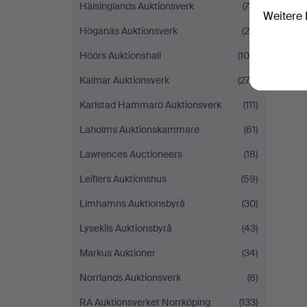
Hälsinglands Auktionsverk
(70)
Weitere 
Höganäs Auktionsverk
(29)
Höörs Auktionshall
(100)
Kalmar Auktionsverk
(273)
Karlstad Hammarö Auktionsverk
(111)
Laholms Auktionskammare
(61)
Lawrences Auctioneers
(18)
Leiflers Auktionshus
(59)
Limhamns Auktionsbyrå
(30)
Lysekils Auktionsbyrå
(43)
Markus Auktioner
(34)
Norrlands Auktionsverk
(8)
RA Auktionsverket Norrköping
(133)