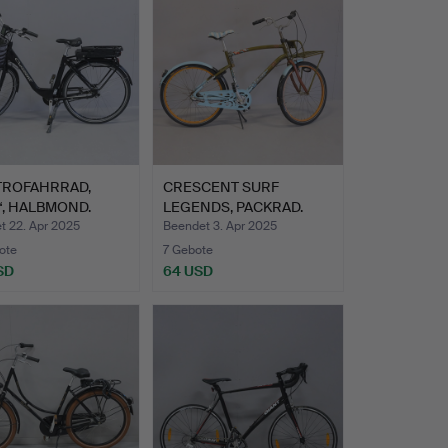
TROFAHRRAD,
CRESCENT SURF
“, HALBMOND.
LEGENDS, PACKRAD.
t 22. Apr 2025
Beendet 3. Apr 2025
ote
7 Gebote
SD
64 USD