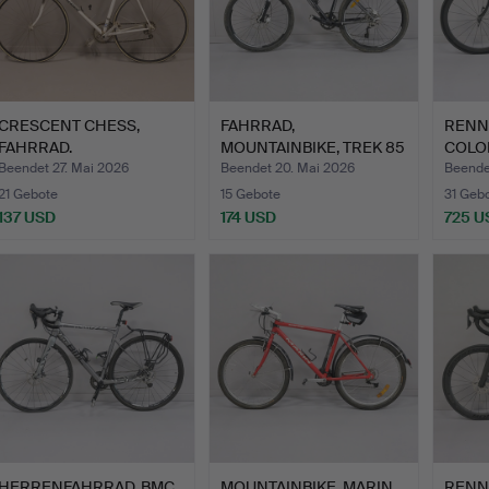
CRESCENT CHESS,
FAHRRAD,
RENN
FAHRRAD.
MOUNTAINBIKE, TREK 85
COLOR
ELITE SERIE…
GÄNG
Beendet 27. Mai 2026
Beendet 20. Mai 2026
Beende
21 Gebote
15 Gebote
31 Geb
137 USD
174 USD
725 U
HERRENFAHRRAD, BMC
MOUNTAINBIKE, MARIN,
RENNR