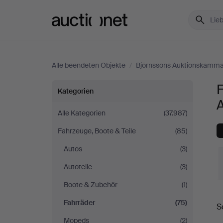
Auctionet.com
Alle beendeten Objekte
/
Björnssons Auktionskamm
Fahrräder
F
Kategorien
bei
Alle Kategorien
(37.987)
Fahrzeuge, Boote & Teile
(85)
Björnssons
Autos
(3)
Auktionskammare
Autoteile
(3)
Boote & Zubehör
(1)
E
Fahrräder
(75)
S
Mopeds
(2)