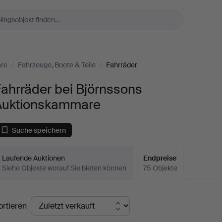
are
/
Fahrzeuge, Boote & Teile
/
Fahrräder
ahrräder bei Björnssons
Auktionskammare
Suche speichern
Laufende Auktionen
Endpreise
Siehe Objekte worauf Sie bieten können
75 Objekte
ndpreise
ortieren