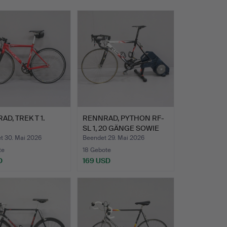
AD, TREK T 1.
RENNRAD, PYTHON RF-
SL 1, 20 GÄNGE SOWIE
TR…
t 30. Mai 2026
Beendet 29. Mai 2026
te
18 Gebote
D
169 USD