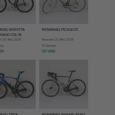
RAD, SEROTTA
RENNRAD, PEUGEOT.
ADO CSI, 16
E.
t 20. Mai 2026
Beendet 20. Mai 2026
ote
15 Gebote
SD
127 USD
AD, TREK,
RENNRAD, NISHIKI AERO