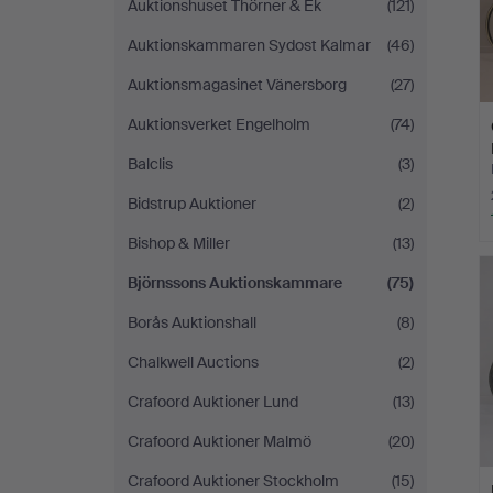
Auktionshuset Thörner & Ek
(121)
Auktionskammaren Sydost Kalmar
(46)
Auktionsmagasinet Vänersborg
(27)
Auktionsverket Engelholm
(74)
Balclis
(3)
Bidstrup Auktioner
(2)
Bishop & Miller
(13)
Björnssons Auktionskammare
(75)
Borås Auktionshall
(8)
Chalkwell Auctions
(2)
Crafoord Auktioner Lund
(13)
Crafoord Auktioner Malmö
(20)
Crafoord Auktioner Stockholm
(15)