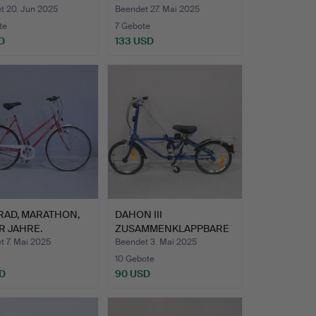
t 20. Jun 2025
Beendet 27. Mai 2025
te
7 Gebote
D
133 USD
RAD, MARATHON,
DAHON III
R JAHRE.
ZUSAMMENKLAPPBARE
S FAHRRAD. BLAU.
t 7. Mai 2025
Beendet 3. Mai 2025
10 Gebote
D
90 USD