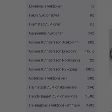
Ekenbergs Auktioner
(7)
Falun Auktionsbyrå
(6)
Formstad Auktioner
(5)
Garpenhus Auktioner
(141)
Gomér & Andersson Jönköping
(36)
Gomér & Andersson Linköping
(1.667)
Gomér & Andersson Norrköping
(721)
Gomér & Andersson Nyköping
(383)
Göteborgs Auktionsverk
(188)
Halmstads Auktionskammare
(164)
Handelslagret Auktionsservice
(1.518)
Helsingborgs Auktionskammare
(490)