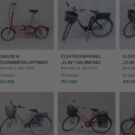
DAHON III
ELEKTROFAHRRAD,
ELEK
ZUSAMMENKLAPPBARE
„ELIN“, HALBMOND.
„ELIN
S FAHRRAD. ROT.
Beendet 3. Mai 2025
Beendet 22. Apr 2025
Beende
5 Gebote
20 Gebote
22 Geb
64 USD
747 USD
841 U