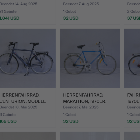
Beendet 14. Aug 2025
Beendet 7. Aug 2025
Beende
31 Gebote
1 Gebot
2 Gebo
1.841 USD
32 USD
37 US
HERRENFAHRRAD,
HERRENFAHRRAD,
FAHR
CENTURION, MODELL
MARATHON, 1970ER.
1970E
„BASIC FR…
Beendet 18. Mai 2025
Beendet 7. Mai 2025
Beende
11 Gebote
1 Gebot
1 Gebot
169 USD
32 USD
32 US