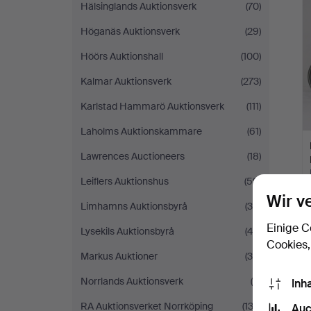
Hälsinglands Auktionsverk
(70)
Höganäs Auktionsverk
(29)
Höörs Auktionshall
(100)
Kalmar Auktionsverk
(273)
Karlstad Hammarö Auktionsverk
(111)
Laholms Auktionskammare
(61)
Lawrences Auctioneers
(18)
Leiflers Auktionshus
(59)
Wir v
Limhamns Auktionsbyrå
(30)
Einige C
Lysekils Auktionsbyrå
(43)
Cookies,
Markus Auktioner
(34)
Norrlands Auktionsverk
(8)
Inh
RA Auktionsverket Norrköping
(133)
Auc