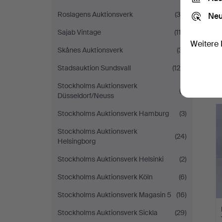
Roslagens Auktionsverk
(36)
Neu
Sajab Vintage
(113)
Weitere 
Skånes Auktionsverk
(31)
Stadsauktion Sundsvall
(124)
Stockholms Auktionsverk
(2)
Düsseldorf/Neuss
Stockholms Auktionsverk Hamburg
(3)
Stockholms Auktionsverk
(24)
Helsingborg
Stockholms Auktionsverk Helsinki
(2)
Stockholms Auktionsverk Köln
(6)
Stockholms Auktionsverk Magasin 5
(16)
Stockholms Auktionsverk Sickla
(29)