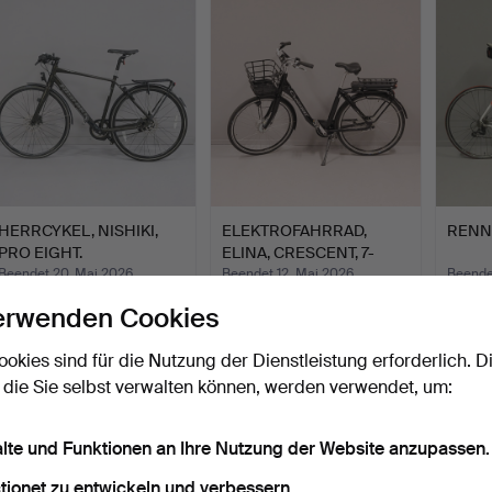
HERRCYKEL, NISHIKI,
ELEKTROFAHRRAD,
RENN
PRO EIGHT.
ELINA, CRESCENT, 7-
GANG.
Beendet 20. Mai 2026
Beendet 12. Mai 2026
Beende
23 Gebote
13 Gebote
7 Gebo
erwenden Cookies
253 USD
893 USD
148 U
ookies sind für die Nutzung der Dienstleistung erforderlich. D
 die Sie selbst verwalten können, werden verwendet, um:
alte und Funktionen an Ihre Nutzung der Website anzupassen.
tionet zu entwickeln und verbessern.