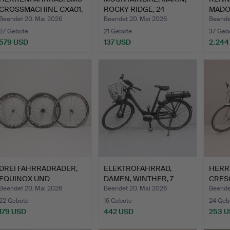
CROSSMACHINE CXA01,
ROCKY RIDGE, 24
MADON
22 …
GÄNGE.
GÄNG
Beendet 20. Mai 2026
Beendet 20. Mai 2026
Beende
27 Gebote
21 Gebote
37 Geb
579 USD
137 USD
2.244
DREI FAHRRADRÄDER,
ELEKTROFAHRRAD,
HERR
EQUINOX UND
DAMEN, WINTHER, 7
CRESC
SHIMANO.
GÄNGE.
GÄNG
Beendet 20. Mai 2026
Beendet 20. Mai 2026
Beende
22 Gebote
16 Gebote
24 Geb
179 USD
442 USD
253 