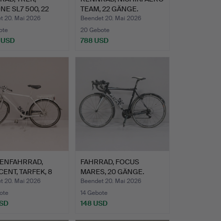
E SL7 500, 22
TEAM, 22 GÄNGE.
E.
t 20. Mai 2026
Beendet 20. Mai 2026
ote
20 Gebote
 USD
788 USD
ENFAHRRAD,
FAHRRAD, FOCUS
ENT, TARFEK, 8
MARES, 20 GÄNGE.
E.
t 20. Mai 2026
Beendet 20. Mai 2026
ote
14 Gebote
USD
148 USD