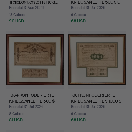
Trelleborg, erste Hälfte d…
KRIEGSANLEIHE 500 $ C
G…
Beendet 3. Aug 2026
Beendet 31. Jul 2026
13 Gebote
6 Gebote
90 USD
68 USD
1864 KONFÖDERIERTE
1861 KONFÖDERIERTE
KRIEGSANLEIHE 500 $
KRIEGSANLEIHEN 1000 $
REI…
M…
Beendet 31. Jul 2026
Beendet 31. Jul 2026
8 Gebote
6 Gebote
81 USD
68 USD