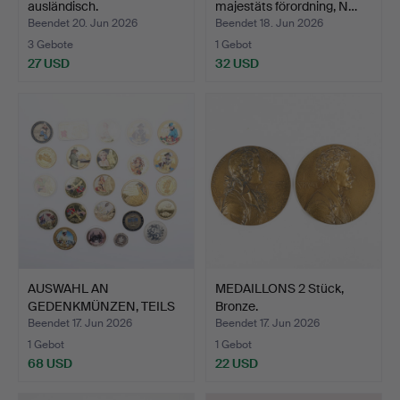
ausländisch.
majestäts förordning, N…
Beendet 20. Jun 2026
Beendet 18. Jun 2026
3 Gebote
1 Gebot
27 USD
32 USD
AUSWAHL AN
MEDAILLONS 2 Stück,
GEDENKMÜNZEN, TEILS
Bronze.
GEKAPSELT (…
Beendet 17. Jun 2026
Beendet 17. Jun 2026
1 Gebot
1 Gebot
68 USD
22 USD