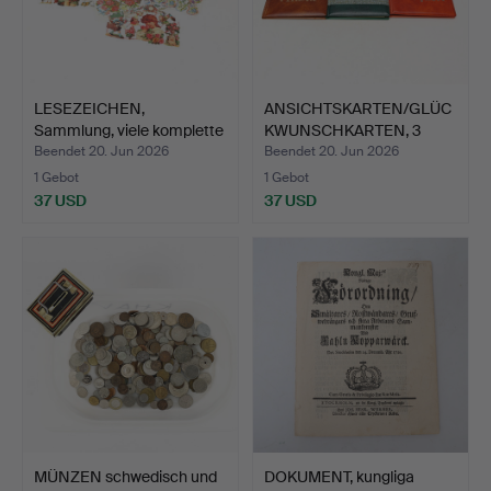
LESEZEICHEN,
ANSICHTSKARTEN/GLÜC
Sammlung, viele komplette
KWUNSCHKARTEN, 3
Bög…
Alben.
Beendet 20. Jun 2026
Beendet 20. Jun 2026
1 Gebot
1 Gebot
37 USD
37 USD
MÜNZEN schwedisch und
DOKUMENT, kungliga