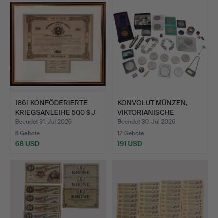
1861 KONFÖDERIERTE
KONVOLUT MÜNZEN,
KRIEGSANLEIHE 500 $ J
VIKTORIANISCHE
P…
POLIZEIPFE…
Beendet 31. Jul 2026
Beendet 30. Jul 2026
6 Gebote
12 Gebote
68 USD
191 USD