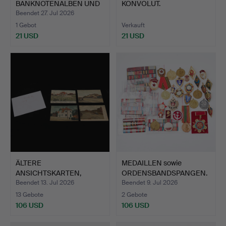
BANKNOTENALBEN UND
KONVOLUT.
WEITERE …
Beendet 27. Jul 2026
1 Gebot
Verkauft
21 USD
21 USD
ÄLTERE
MEDAILLEN sowie
ANSICHTSKARTEN,
ORDENSBANDSPANGEN.
EISENBAHN 1-49.
44 Teil…
Beendet 13. Jul 2026
Beendet 9. Jul 2026
13 Gebote
2 Gebote
106 USD
106 USD