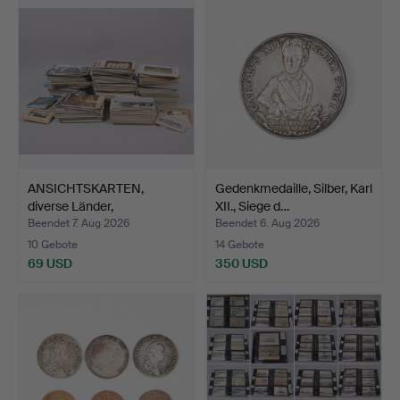
ANSICHTSKARTEN,
Gedenkmedaille, Silber, Karl
diverse Länder,
XII., Siege d…
vorwiegend…
Beendet 7. Aug 2026
Beendet 6. Aug 2026
10 Gebote
14 Gebote
69 USD
350 USD