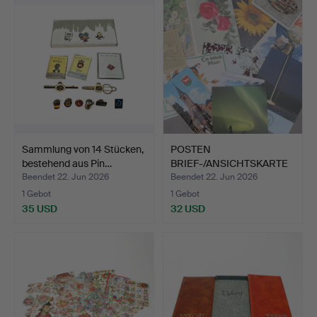
Sammlung von 14 Stücken,
POSTEN
bestehend aus Pin…
BRIEF-/ANSICHTSKARTE
N, verschiedene…
Beendet 22. Jun 2026
Beendet 22. Jun 2026
1 Gebot
1 Gebot
35 USD
32 USD