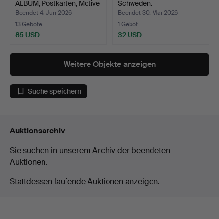
ALBUM, Postkarten, Motive
Schweden.
a…
Beendet 4. Jun 2026
Beendet 30. Mai 2026
13 Gebote
1 Gebot
85 USD
32 USD
Weitere Objekte anzeigen
Suche speichern
Auktionsarchiv
Sie suchen in unserem Archiv der beendeten
Auktionen.
Stattdessen laufende Auktionen anzeigen.