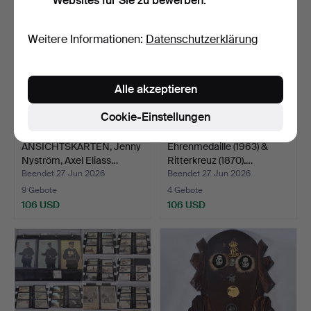
Websites für Sie zu bewerben.
Weitere Informationen:
Datenschutzerklärung
Alle akzeptieren
Cookie-Einstellungen
ANSICHTSKARTEN, Jenny
Ehrenmedaille (1963) &
Nyström, Axel Eliass…
Ritterkreuz (1870).…
Beendet 27. Jun 2026
Beendet 27. Jun 2026
9 Gebote
4 Gebote
106 USD
106 USD