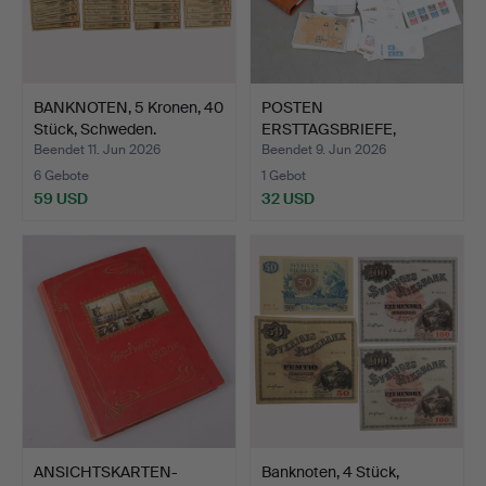
BANKNOTEN, 5 Kronen, 40
POSTEN
Stück, Schweden.
ERSTTAGSBRIEFE,
verschiedene Länder…
Beendet 11. Jun 2026
Beendet 9. Jun 2026
6 Gebote
1 Gebot
59 USD
32 USD
ANSICHTSKARTEN-
Banknoten, 4 Stück,