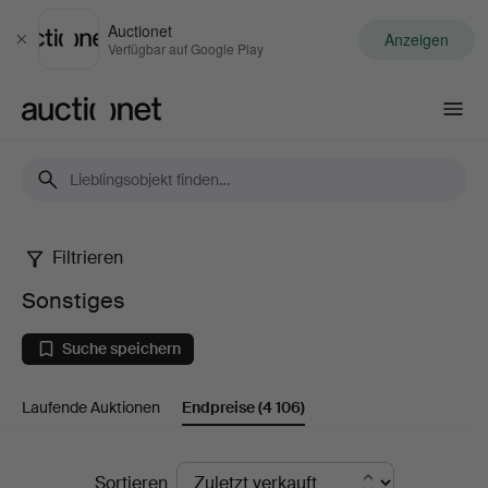
Auctionet
Anzeigen
Schließen
Verfügbar auf Google Play
Auctionet.com
Filtrieren
Sonstiges
Sonstiges
Suche speichern
Laufende Auktionen
Endpreise
(4 106)
Endpreise
Sortieren