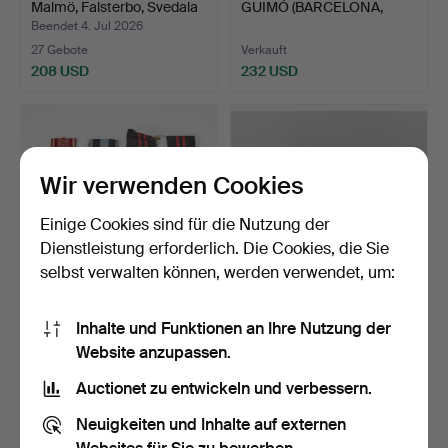
Malmö, Falsterbo, Svedala
GUIMÓ (BARCELONA,
…
1888- SA…
Beendet 4. Jul 2026
27 Gebote
Verkauft
208 USD
232 USD
Wir verwenden Cookies
Einige Cookies sind für die Nutzung der
Dienstleistung erforderlich. Die Cookies, die Sie
selbst verwalten können, werden verwendet, um:
SAMMLUNG, 9 Stk.,
POSTKARTEN.
Inhalte und Funktionen an Ihre Nutzung der
finnische Orden und Abze…
Website anzupassen.
Beendet 30. Jun 2026
Beendet 30. Jun 2026
17 Gebote
27 Gebote
Auctionet zu entwickeln und verbessern.
386 USD
254 USD
Neuigkeiten und Inhalte auf externen