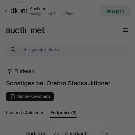
Auctionet
Anzeigen
Schließen
Verfügbar auf Google Play
Auctionet.com
Filtrieren
Sonstiges
Sonstiges bei Örebro Stadsauktioner
bei
Suche speichern
Örebro
Laufende Auktionen
Endpreise
(9)
Stadsauktioner
Endpreise
Sortieren