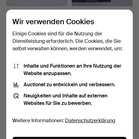
MÜNZE, Silber,
DIVERSE MÜNZEN,
Schweden/Dänemark, 40-
Münzboxen, Münzhüllen,
Wir verwenden Cookies
80%.
Mün…
Beendet 27. Dez 2024
Beendet 3. Sep 2024
6 Gebote
18 Gebote
Einige Cookies sind für die Nutzung der
295 USD
101 USD
Dienstleistung erforderlich. Die Cookies, die Sie
selbst verwalten können, werden verwendet, um:
Inhalte und Funktionen an Ihre Nutzung der
Website anzupassen.
Auctionet zu entwickeln und verbessern.
Neuigkeiten und Inhalte auf externen
Websites für Sie zu bewerben.
BRIEFMARKENSAMMLUN
Div. Banknoten oder
Weitere Informationen:
Datenschutzerklärung
G.
Münzen.
Beendet 2. Jul 2024
Beendet 7. Jun 2024
4 Gebote
5 Gebote