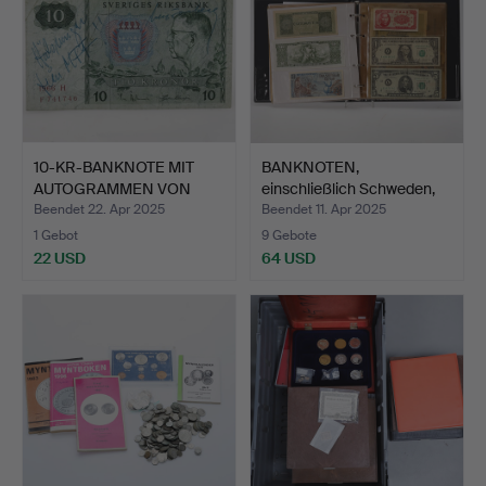
10-KR-BANKNOTE MIT
BANKNOTEN,
AUTOGRAMMEN VON
einschließlich Schweden,
MALMÖ F…
Finnla…
Beendet 22. Apr 2025
Beendet 11. Apr 2025
1 Gebot
9 Gebote
22 USD
64 USD