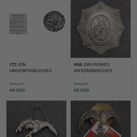
772
.
EIN
468
.
EIN FRÜHES
UNGEWÖHNLICHES
VIKTORIANISCHES
ZEICHEN EINER JAMES II
SILBERABZEICHEN…
…
Verkauft
Verkauft
68 USD
68 USD