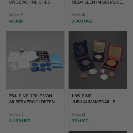
UNGEWÖHNLICHES
MEDAILLEN IM GEHÄUSE,
JOHN BULL 'N TO O'-
E…
MEDA…
Verkauft
Verkauft
41 USD
3.902 USD
754
.
EINE REIHE VON
1195
.
EINE
SILBERVERGOLDETEN
JUBILÄUMSMEDAILLE
MEDAILLEN…
DER ROYAL MINT QUEE…
Verkauft
Verkauft
3.498 USD
229 USD