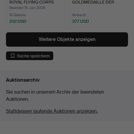
ROYAL FLYING CORPS
GOLDMEDAILLE DER
UND R…
SOUTHERN RAILWAYS
Beendet 13. Jan 2026
FÜ…
14 Gebote
Verkauft
202 USD
377 USD
Weitere Objekte anzeigen
Suche speichern
Auktionsarchiv
Sie suchen in unserem Archiv der beendeten
Auktionen.
Stattdessen laufende Auktionen anzeigen.