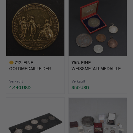
742
.
EINE
755
.
EINE
GOLDMEDAILLE DER
WEISSMETALLMEDAILLE
ROYAL SOCIETY OF ART…
ZUM GEDENKEN AN N…
Verkauft
Verkauft
4.440 USD
350 USD
Ausgewähltes
Objekt