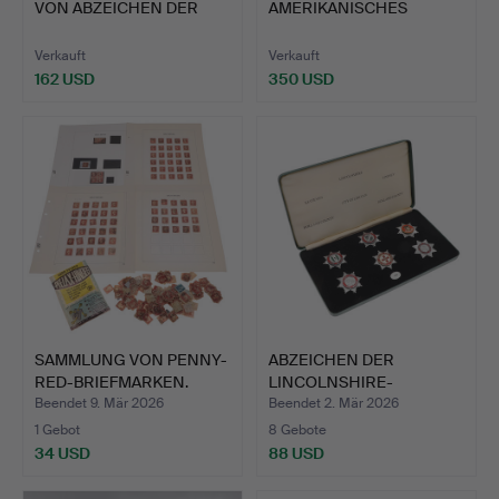
VON ABZEICHEN DER
AMERIKANISCHES
POLNISCHEN…
NUMMERIERTES
ABZEICHEN …
Verkauft
Verkauft
162 USD
350 USD
SAMMLUNG VON PENNY-
ABZEICHEN DER
RED-BRIEFMARKEN.
LINCOLNSHIRE-
FEUERWEHR, VERP…
Beendet 9. Mär 2026
Beendet 2. Mär 2026
1 Gebot
8 Gebote
34 USD
88 USD