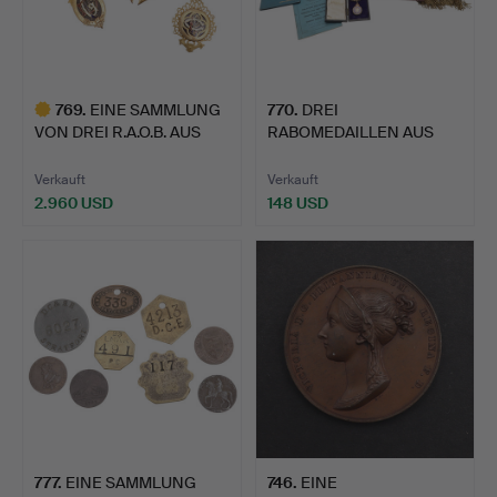
769
.
EINE SAMMLUNG
770
.
DREI
VON DREI R.A.O.B. AUS
RABOMEDAILLEN AUS
GOLD U…
SILBER UND EMAILLE …
Verkauft
Verkauft
2.960 USD
148 USD
Ausgewähltes
Objekt
777
.
EINE SAMMLUNG
746
.
EINE