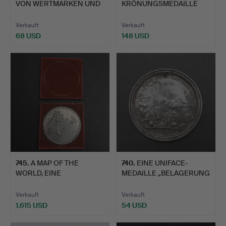
VON WERTMARKEN UND
KRÖNUNGSMEDAILLE
EISENBAHN…
ZUR KÖNIGIN VICTORIA…
Verkauft
Verkauft
68 USD
148 USD
745
.
A MAP OF THE
740
.
EINE UNIFACE-
WORLD, EINE
MEDAILLE „BELAGERUNG
WEISSMETALLMEDAIL…
DE LA BA…
Verkauft
Verkauft
1.615 USD
54 USD