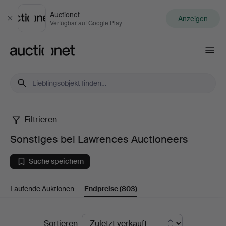
Auctionet
Anzeigen
Schließen
Verfügbar auf Google Play
Auctionet.com
Filtrieren
Sonstiges
Sonstiges bei Lawrences Auctioneers
bei
Suche speichern
Lawrences
Laufende Auktionen
Endpreise
(803)
Auctioneers
Endpreise
Sortieren