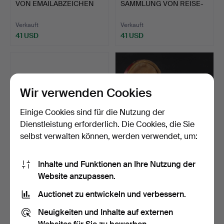
VON EMAILABZEICHEN
SAMMLUNG VON REISE-
ZUM THEMA…
UND ANDERE…
Verkauft
Verkauft
41 USD
41 USD
Wir verwenden Cookies
Einige Cookies sind für die Nutzung der
Dienstleistung erforderlich. Die Cookies, die Sie
selbst verwalten können, werden verwendet, um:
1326
.
EINE
743
.
EIN FRÜHES
Inhalte und Funktionen an Ihre Nutzung der
INTERESSANTE
EXEMPLAR EINER
Website anzupassen.
SAMMLUNG
SILBERNEN HUMANE…
CHINESISCHER UN…
Verkauft
Verkauft
Auctionet zu entwickeln und verbessern.
74 USD
458 USD
Neuigkeiten und Inhalte auf externen