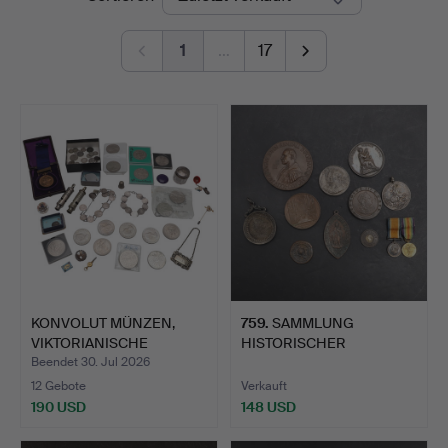
1
…
17
KONVOLUT MÜNZEN,
759
.
SAMMLUNG
VIKTORIANISCHE
HISTORISCHER
POLIZEIPFE…
MEDAILLEN,
Beendet 30. Jul 2026
BESTEHEND…
12 Gebote
Verkauft
190 USD
148 USD