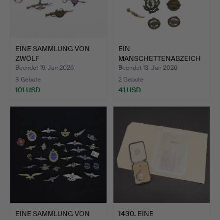
EINE SAMMLUNG VON
EIN
ZWÖLF
MANSCHETTENABZEICH
REGIMENTSBARREN, D…
EN DES
Beendet 19. Jan 2026
Beendet 13. Jan 2026
MINENRÄUMDIEN…
8 Gebote
2 Gebote
101 USD
41 USD
EINE SAMMLUNG VON
1430
.
EINE