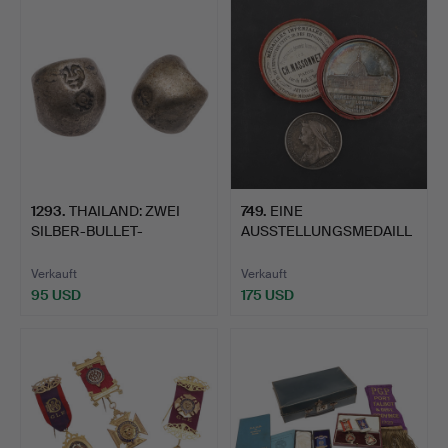
1293
.
THAILAND: ZWEI
749
.
EINE
SILBER-BULLET-
AUSSTELLUNGSMEDAILL
MÜNZEN.
E VON MASSONNET VO…
Verkauft
Verkauft
95 USD
175 USD