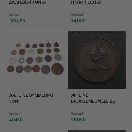
ZWANZIG-PFUND-
HISTORISCHER
SILBERMÜNZEN, …
MEDAILLEN UND G…
Verkauft
Verkauft
189 USD
34 USD
760
.
EINE SAMMLUNG
741
.
EINE
VON
BRONZEMEDAILLE ZU
SPORTPREISMEDAILLEN
EHREN VON ADMIRAL N…
FÜR …
Verkauft
Verkauft
41 USD
95 USD