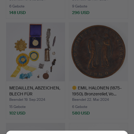
6 Gebote
9 Gebote
148 USD
296 USD
MEDAILLEN, ABZEICHEN,
EMIL HALONEN (1875-
BLECH FÜR
1950). Bronzerelief, Vo…
KARTUSCHEN…
Beendet 19. Sep 2024
Beendet 22. Mai 2024
15 Gebote
6 Gebote
102 USD
580 USD
Ausgewähltes
Objekt