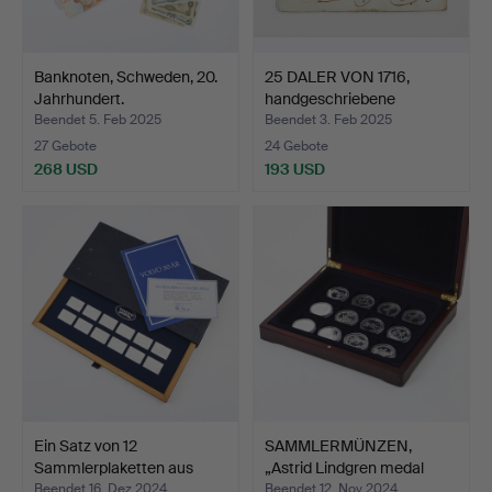
Banknoten, Schweden, 20.
25 DALER VON 1716,
Jahrhundert.
handgeschriebene
Bankno…
Beendet 5. Feb 2025
Beendet 3. Feb 2025
27 Gebote
24 Gebote
268 USD
193 USD
Ein Satz von 12
SAMMLERMÜNZEN,
Sammlerplaketten aus
„Astrid Lindgren medal
Sterl…
coll…
Beendet 16. Dez 2024
Beendet 12. Nov 2024