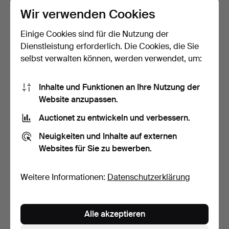
Wir verwenden Cookies
Einige Cookies sind für die Nutzung der
Dienstleistung erforderlich. Die Cookies, die Sie
selbst verwalten können, werden verwendet, um:
Inhalte und Funktionen an Ihre Nutzung der
AUSZEICHNUNGEN,
Ein Relief aus dem 18./20.
Website anzupassen.
MEDAILLEN UND
Jahrhundert, ve…
ABZEICHEN, F…
Beendet 30. Apr 2024
Beendet 30. Apr 2024
Auctionet zu entwickeln und verbessern.
20 Gebote
3 Gebote
Neuigkeiten und Inhalte auf externen
129 USD
422 USD
Websites für Sie zu bewerben.
Weitere Informationen:
Datenschutzerklärung
Alle akzeptieren