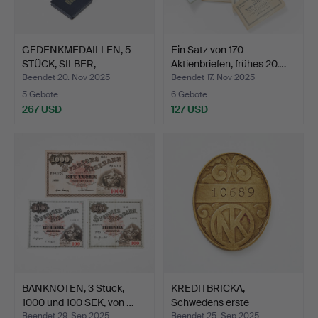
GEDENKMEDAILLEN, 5
Ein Satz von 170
STÜCK, SILBER,
Aktienbriefen, frühes 20.…
ANHÄNGER…
Beendet 20. Nov 2025
Beendet 17. Nov 2025
5 Gebote
6 Gebote
267 USD
127 USD
BANKNOTEN, 3 Stück,
KREDITBRICKA,
1000 und 100 SEK, von …
Schwedens erste
Kreditkarte,…
Beendet 29. Sep 2025
Beendet 25. Sep 2025