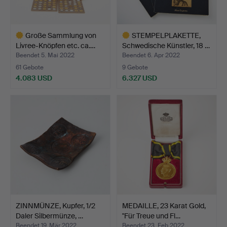
Große Sammlung von
STEMPELPLAKETTE,
Livree-Knöpfen etc. ca.…
Schwedische Künstler, 18 …
Beendet 5. Mai 2022
Beendet 6. Apr 2022
61 Gebote
9 Gebote
4.083 USD
6.327 USD
Ausgewähltes
Ausgewähltes
Objekt
Objekt
ZINNMÜNZE, Kupfer, 1/2
MEDAILLE, 23 Karat Gold,
Daler Silbermünze, …
"Für Treue und Fl…
Beendet 19. Mär 2022
Beendet 23. Feb 2022