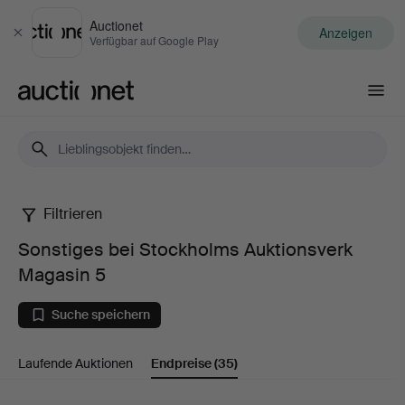
Auctionet
Anzeigen
Schließen
Verfügbar auf Google Play
Auctionet.com
Filtrieren
Sonstiges
Sonstiges bei Stockholms Auktionsverk
bei
Magasin 5
Stockholms
Suche speichern
Auktionsverk
Laufende Auktionen
Endpreise
(35)
Magasin