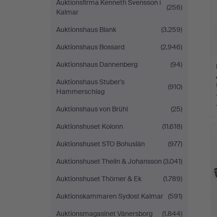
Auktionsfirma Kenneth Svensson i
(256)
Kalmar
Auktionshaus Blank
(3.259)
Auktionshaus Bossard
(2.946)
Auktionshaus Dannenberg
(94)
Auktionshaus Stuber's
(910)
Hammerschlag
Auktionshaus von Brühl
(25)
Auktionshuset Kolonn
(11.618)
Auktionshuset STO Bohuslän
(977)
Auktionshuset Thelin & Johansson
(3.041)
Auktionshuset Thörner & Ek
(1.789)
Auktionskammaren Sydost Kalmar
(591)
Auktionsmagasinet Vänersborg
(1.844)