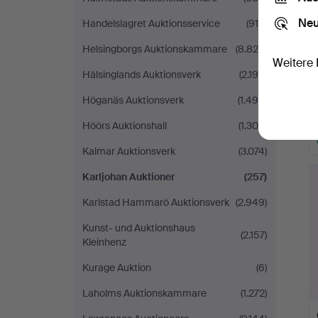
Neu
Handelslagret Auktionsservice
(915)
Helsingborgs Auktionskammare
(8.820)
Weitere 
Hälsinglands Auktionsverk
(2.190)
Höganäs Auktionsverk
(1.496)
Höörs Auktionshall
(1.300)
Kalmar Auktionsverk
(3.074)
Karljohan Auktioner
(257)
Karlstad Hammarö Auktionsverk
(2.949)
Kunst- und Auktionshaus
(2.157)
Kleinhenz
Kurage Auktion
(6)
Laholms Auktionskammare
(1.272)