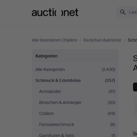
Auctionet.com
Alle beendeten Objekte
/
Karljohan Auktioner
/
Schm
Schmuck
Kategorien
S
A
&
Alle Kategorien
(2.430)
Schmuck & Edelsteine
(257)
Edelsteine
Armbänder
(37)
bei
Broschen & Anhänger
(20)
Karljohan
Colliers
(49)
Fantasieschmuck
(9)
E
Auktioner
S
Garnituren & Sets
(1)