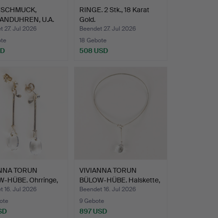
SCHMUCK,
RINGE. 2 Stk., 18 Karat
ANDUHREN, U.A.
Gold.
, Gon…
 27. Jul 2026
Beendet 27. Jul 2026
ote
18 Gebote
SD
508 USD
ANNA TORUN
VIVIANNA TORUN
-HÜBE. Ohrringe,
BÜLOW-HÜBE. Halskette,
Silb…
 16. Jul 2026
Beendet 16. Jul 2026
ote
9 Gebote
SD
897 USD