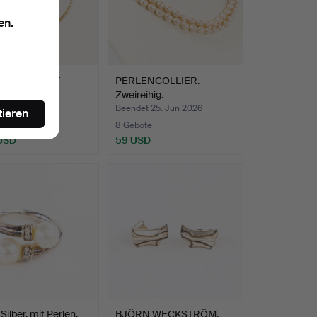
en.
ERKETTE MIT
PERLENCOLLIER.
 18k Gold.
Zweireihig.
t 26. Jun 2026
Beendet 25. Jun 2026
tieren
ote
8 Gebote
 USD
59 USD
Silber, mit Perlen.
BJÖRN WECKSTRÖM.