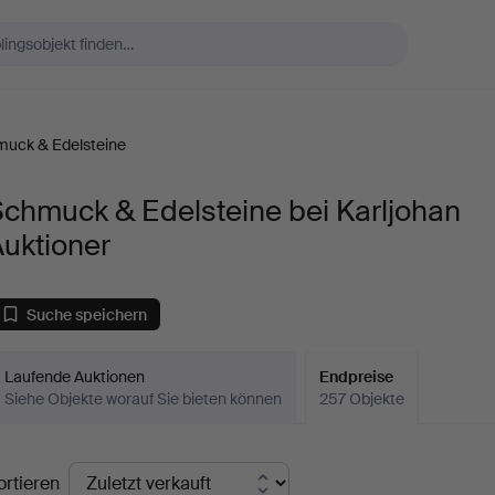
uck & Edelsteine
chmuck & Edelsteine bei Karljohan
uktioner
Suche speichern
Laufende Auktionen
Endpreise
Siehe Objekte worauf Sie bieten können
257 Objekte
ndpreise
ortieren