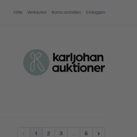
Hilfe
Verkaufen
Konto erstellen
Einloggen
1
2
3
…
6