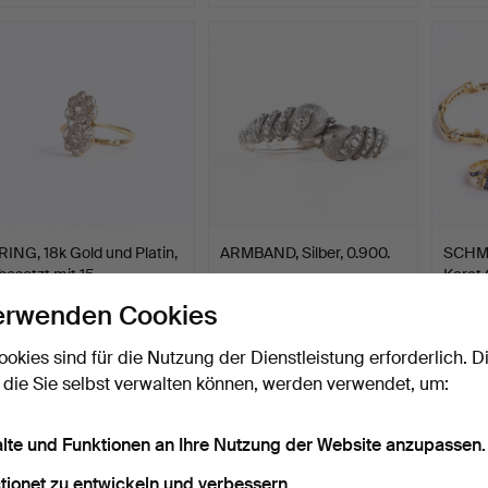
RING, 18k Gold und Platin,
ARMBAND, Silber, 0.900.
SCHMU
besetzt mit 15 …
Karat
Beendet 14. Jul 2026
Beendet 12. Jul 2026
Beendet
erwenden Cookies
23 Gebote
4 Gebote
33 Geb
517 USD
37 USD
1.372
ookies sind für die Nutzung der Dienstleistung erforderlich. D
 die Sie selbst verwalten können, werden verwendet, um:
alte und Funktionen an Ihre Nutzung der Website anzupassen.
tionet zu entwickeln und verbessern.