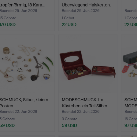
tropfenförmig, 18 Kara…
Überwiegend Halsketten.
Beendet 25. Jun 2026
Beendet 25. Jun 2026
Beende
15 Gebote
1 Gebot
1 Gebot
170 USD
22 USD
22 US
SCHMUCK, Silber, kleiner
MODESCHMUCK. Im
SCHM
Posten.
Kästchen, ein Teil Silber.
MODES
Silber.
Beendet 22. Jun 2026
Beendet 22. Jun 2026
Beende
5 Gebote
9 Gebote
16 Geb
59 USD
59 USD
97 US