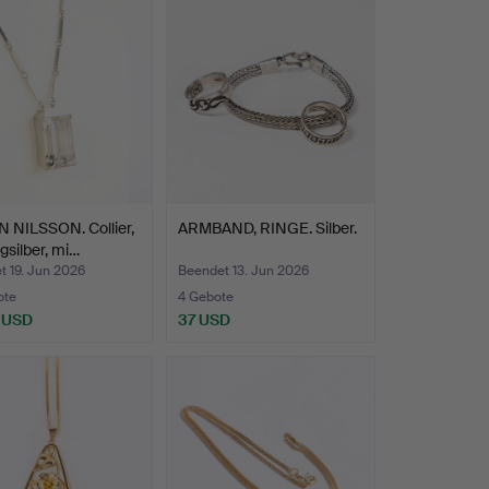
 NILSSON. Collier,
ARMBAND, RINGE. Silber.
ngsilber, mi…
t 19. Jun 2026
Beendet 13. Jun 2026
ote
4 Gebote
 USD
37 USD