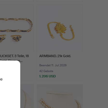
CKSET. 3 Teile, 18
ARMBAND. 21k Gold.
 Gold, Diaman…
 11. Jul 2026
Beendet 11. Jul 2026
ote
42 Gebote
 USD
1.206 USD
ie