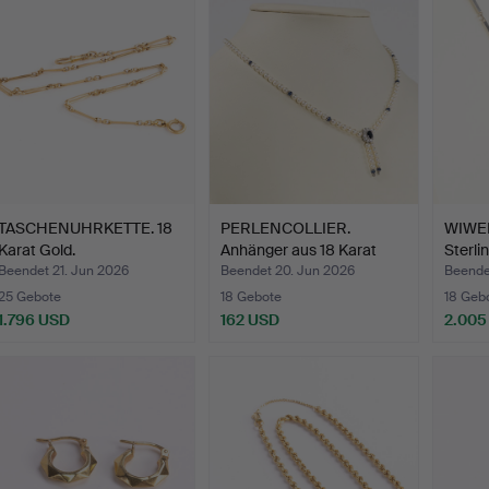
TASCHENUHRKETTE. 18
PERLENCOLLIER.
WIWEN
Karat Gold.
Anhänger aus 18 Karat
Sterli
Weißg…
Beendet 21. Jun 2026
Beendet 20. Jun 2026
Beende
25 Gebote
18 Gebote
18 Geb
1.796 USD
162 USD
2.005