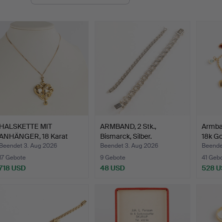
HALSKETTE MIT
ARMBAND, 2 Stk.,
Armba
ANHÄNGER, 18 Karat
Bismarck, Silber.
18k Go
Gold.
Beendet 3. Aug 2026
Beendet 3. Aug 2026
Beende
17 Gebote
9 Gebote
41 Geb
718 USD
48 USD
528 