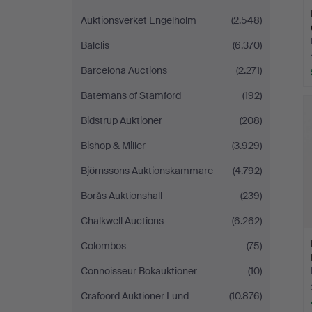
Auktionsverket Engelholm
(2.548)
Balclis
(6.370)
Barcelona Auctions
(2.271)
Batemans of Stamford
(192)
Bidstrup Auktioner
(208)
Bishop & Miller
(3.929)
Björnssons Auktionskammare
(4.792)
Borås Auktionshall
(239)
Chalkwell Auctions
(6.262)
Colombos
(75)
Connoisseur Bokauktioner
(10)
Crafoord Auktioner Lund
(10.876)