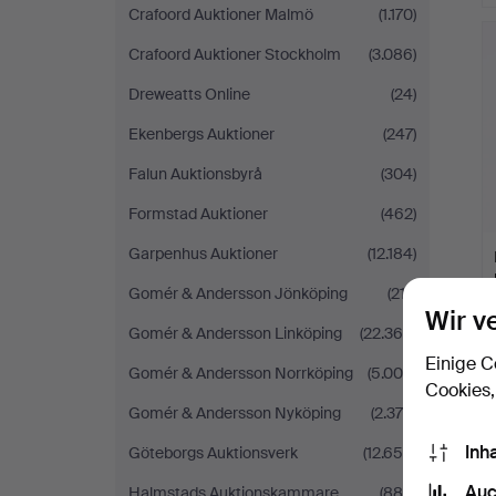
Crafoord Auktioner Malmö
(1.170)
Crafoord Auktioner Stockholm
(3.086)
Dreweatts Online
(24)
Ekenbergs Auktioner
(247)
Falun Auktionsbyrå
(304)
Formstad Auktioner
(462)
Garpenhus Auktioner
(12.184)
Gomér & Andersson Jönköping
(217)
Wir v
Gomér & Andersson Linköping
(22.366)
Einige C
Gomér & Andersson Norrköping
(5.008)
Cookies,
Gomér & Andersson Nyköping
(2.379)
Inh
Göteborgs Auktionsverk
(12.656)
Auc
Halmstads Auktionskammare
(886)