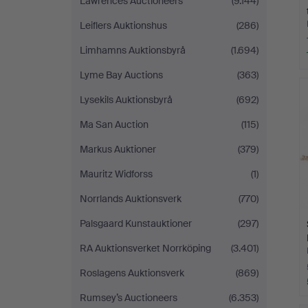
Lawrences Auctioneers
(9.144)
Leiflers Auktionshus
(286)
Limhamns Auktionsbyrå
(1.694)
Lyme Bay Auctions
(363)
Lysekils Auktionsbyrå
(692)
Ma San Auction
(115)
Markus Auktioner
(379)
Mauritz Widforss
(1)
Norrlands Auktionsverk
(770)
Palsgaard Kunstauktioner
(297)
RA Auktionsverket Norrköping
(3.401)
Roslagens Auktionsverk
(869)
Rumsey’s Auctioneers
(6.353)