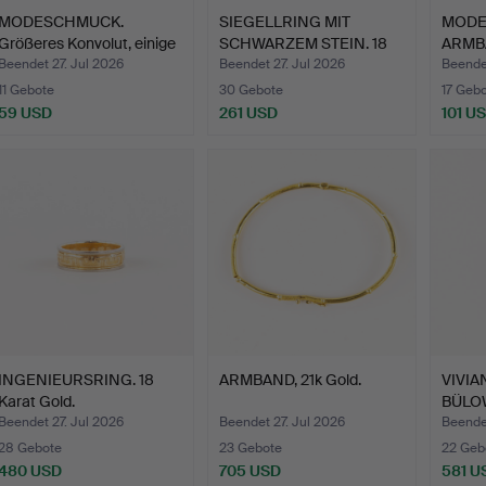
MODESCHMUCK.
SIEGELLRING MIT
MODE
Größeres Konvolut, einige
SCHWARZEM STEIN. 18
ARMB
Tei…
Karat …
Seiko
Beendet 27. Jul 2026
Beendet 27. Jul 2026
Beendet
11 Gebote
30 Gebote
17 Geb
59 USD
261 USD
101 U
INGENIEURSRING. 18
ARMBAND, 21k Gold.
VIVI
Karat Gold.
BÜLOW
ein P…
Beendet 27. Jul 2026
Beendet 27. Jul 2026
Beendet
28 Gebote
23 Gebote
22 Geb
480 USD
705 USD
581 U