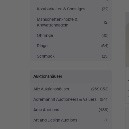
Kostbarkeiten & Sonstiges
(22)
Manschettenknöpfe &
(2)
Krawattennadeln
Ohrringe
(30)
Ringe
(64)
Schmuck
(23)
Auktionshäuser
Alle Auktionshäuser
(269.053)
Acreman St Auctioneers & Valuers
(641)
Arce Auctions
(489)
Art and Design Auctions
(7)